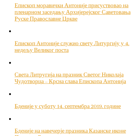
Епископ моравички Антоније присуствовао на
пленарном заседању Архијерејског Саветовања
Руске Православне Цркве
Епископ Антоније служио свету Литургију у 4.
недељу Великог поста
Света Литругија на празник Светог Николаја
Чудотворца – Крсна слава Епископа Антонија
Бденије у суботу 14. септембра 2019. године
Бденије на навечерје празника Казанске иконе