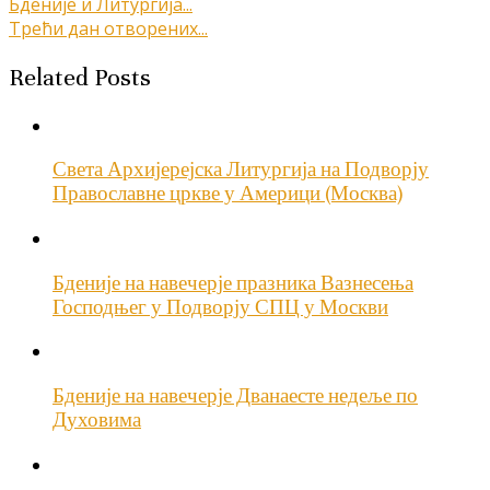
Кретање
Бденије и Литургија...
Трећи дан отворених...
чланка
Related Posts
Света Архијерејска Литургија на Подворју
Православне цркве у Америци (Москва)
Бденије на навечерје празника Вазнесења
Господњег у Подворју СПЦ у Москви
Бденије на навечерје Дванаесте недеље по
Духовима