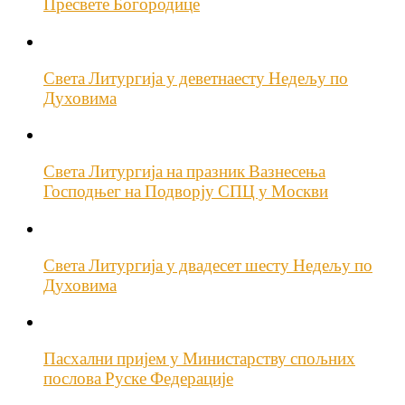
Пресвете Богородице
Света Литургија у деветнаесту Недељу по
Духовима
Света Литургија на празник Вазнесења
Господњег на Подворју СПЦ у Москви
Света Литургија у двадесет шесту Недељу по
Духовима
Пасхални пријем у Министарству спољних
послова Руске Федерације