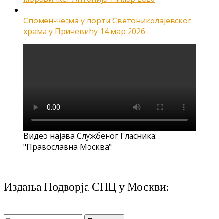
Спомен-чесма у порти Светониколајевског
храма у Причевићу
14 мар 2026
Видео најава Службеног Гласника:
"Православна Москва"
Издања Подворја СПЦ у Москви:
Претрага