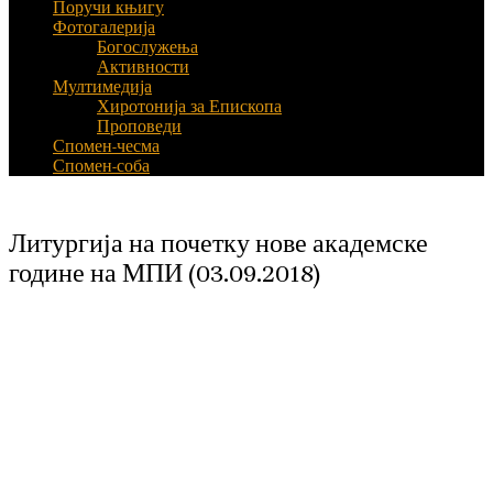
Поручи књигу
Фотогалерија
Богослужења
Активности
Мултимедија
Хиротонија за Епископа
Проповеди
Спомен-чесма
Спомен-соба
Литургија на почетку нове академске
године на МПИ (03.09.2018)