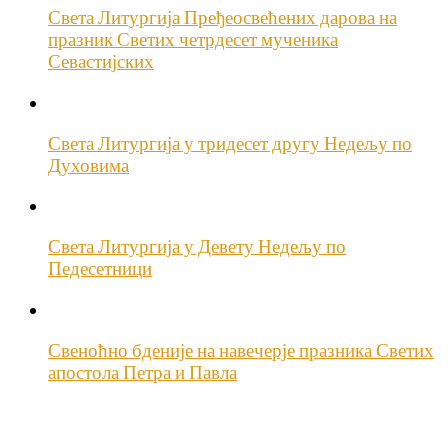
Света Литургија Пређеосвећених дарова на
празник Светих четрдесет мученика
Севастијских
Света Литургија у тридесет другу Недељу по
Духовима
Света Литургија у Девету Недељу по
Педесетници
Свеноћно бденије на навечерје празника Светих
апостола Петра и Павла