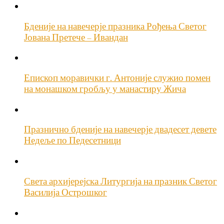
Бденије на навечерје празника Рођења Светог
Јована Претече – Ивандан
Епископ моравички г. Антоније служио помен
на монашком гробљу у манастиру Жича
Празнично бденије на навечерје двадесет девете
Недеље по Педесетници
Света архијерејска Литургија на празник Светог
Василија Острошког