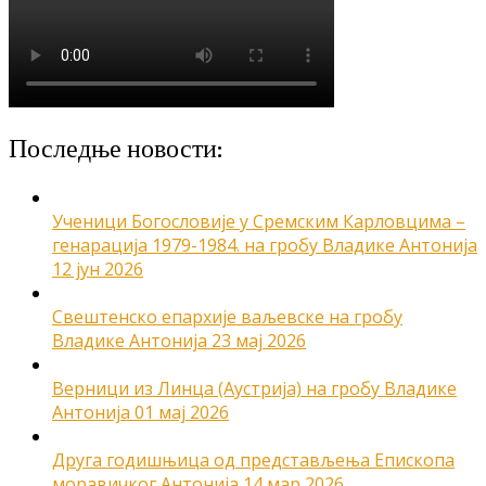
Последње новости:
Ученици Богословије у Сремским Карловцима –
генарација 1979-1984. на гробу Владике Антонија
12 јун 2026
Свештенско епархије ваљевске на гробу
Владике Антонија
23 мај 2026
Верници из Линца (Аустрија) на гробу Владике
Антонија
01 мај 2026
Друга годишњица од представљења Епископа
моравичког Антонија
14 мар 2026