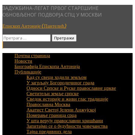
Skip
ЗАДУЖБИНА-ЛЕГАТ ПРВОГ СТАРЕШИНЕ
to
ОБНОВЉЕНОГ ПОДВОРЈА СПЦ У МОСКВИ
content
Епископ Антоније (Пантелић)
Претрага
за:
Почтна страница
Новости
Биографија Епископа Антонија
Публикације
Кад су свеци ходили земљом
У загрљају Богородичиног града
Односи Српске и Руске православне цркве
Светитељи земље српске
Сведок историје и живи глас традиције
Православна Москва
Акатист Светој Јелени Анжујској
Померање граница срца
У шта верују православни хришћани
Запитајмо се о будућности човечанства
Тајна предивних дела