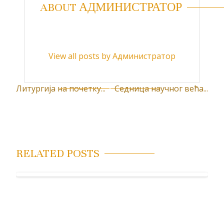
ABOUT АДМИНИСТРАТОР
View all posts by Администратор
Литургија на почетку...
Седница научног већа...
К
р
е
т
RELATED POSTS
а
њ
е
ч