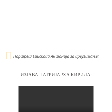
л
а
н
к
а
Портрет Епископа Антонија за преузимање:
ИЗЈАВА ПАТРИЈАРХА КИРИЛА: