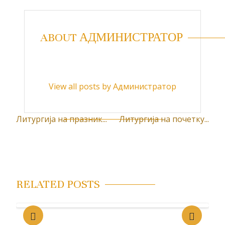
ABOUT АДМИНИСТРАТОР
View all posts by Администратор
Литургија на празник...
Литургија на почетку...
К
р
е
т
RELATED POSTS
а
њ