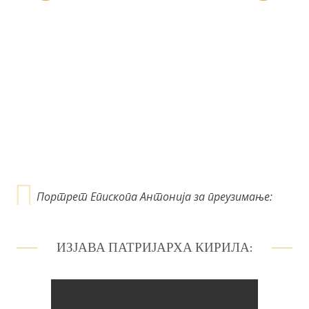
е
ч
л
а
н
к
а
Портрет Епископа Антонија за преузимање:
ИЗЈАВА ПАТРИЈАРХА КИРИЛА: