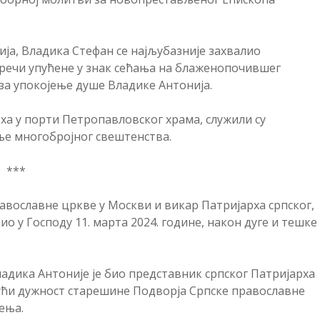
ија, Владика Стефан се најљубазније захвалио
речи упућене у знак сећања на блаженопочившег
 за упокојење душе Владике Антонија.
а у порти Петропавловског храма, служили су
ње многобројног свештенства.
***
вославне цркве у Москви и викар Патријарха српског,
о у Господу 11. марта 2024. године, након дуге и тешке
ладика Антоније је био представник српског Патријарха
јући дужност старешине Подворја Српске православне
ења.