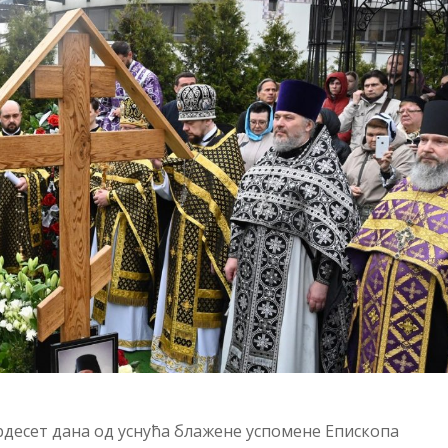
трдесет дана од уснућа блажене успомене Епископа