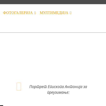
ФОТОГАЛЕРИЈА
МУЛТИМЕДИЈА
Портрет Епископа Антонија за
преузимање: