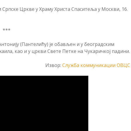
и Српске Цркве у Храму Христа Спаситеља у Москви, 16.
***
тонију (Пантелићу) је обављен и у београдским
аила, као и у цркви Свете Петке на Чукаричкој падини.
Извор:
Служба коммуникации ОВЦС