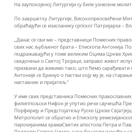
На заупокојеној Литургији су биле узнесене моли
По завршетку Литургије, Високопреосвећени Митр
обраћајући се изасланику српског Патријарха – В
„Данас се сви ми – представници Помесних правос
свих нас љубљеног брата – Епископа Антонија. По
подражавајући у томе великим Оцима Цркве Христ
сведочење о Светој Тројици, заправо живот испу
призвани да живимо тако, што ћемо сарађивати с
Антоније се бринуо о пастви коју му је, на старање
наставник и пријатељ.“
У име свих представника Помесних православних
филиппољски Нифон је упутио речи саучешћа Пре
Порфирију и Предстојатељу Руске Цркве Свјатјејш
Митрополит се обратио и Епископу ремезијанском
парохијанима храмаСветих апостола Петра и Павла
Подворју Српске Цркве, како би узели учешће у 