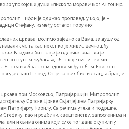
тве за упокојење душе Епископа моравичког Антонија.
ополит Нифон је одржао проповед, у којој је –
ладици Стефану, између осталог поручио:
лавних цркава, молимо заједно са Вама, за душу од
знавали смо га као неког ко је живио вечношћу,
ове. Владика Антоније је одлично знао да је
њен потпуном љубављу, због које смо и сви ми
а Богом и у братском односу међу собом. Епископ
 предао наш Господ. Он је за њих био и отац, и брат, и
 цркава при Московској Патријаршији, Митрополит
дстојатељу Српске Цркве Свјатјејшем Патријарху
ем Патријарху Кирилу. Са речима утехе и подршке,
 Стефану, као и родбини, свештенству, запосленима и
, али и свима онима који су се тог дана окупили у
саборној молитви за новопрестављеног Епископа