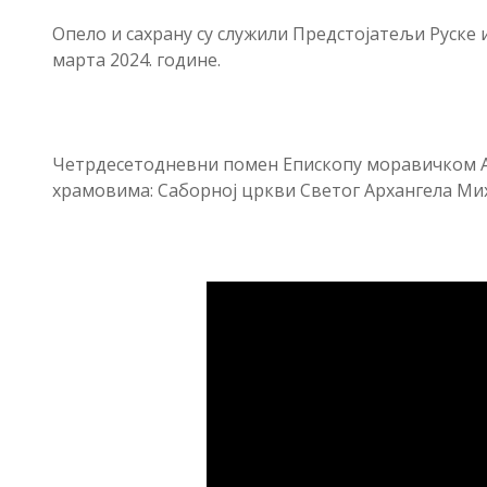
Опело и сахрану су служили Предстојатељи Руске 
марта 2024. године.
Четрдесетодневни помен Епископу моравичком Ан
храмовима: Саборној цркви Светог Архангела Мих