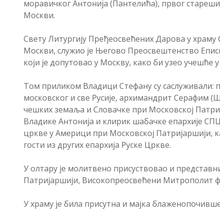
моравичког Антонија (Пантелића), првог стареш
Москви.
Свету Литургију Пређеосвећених Дарова у храму 
Москви, служио је Његово Преосвештенство Еписк
који је допутовао у Москву, како би узео учешће 
Том приликом Владици Стефану су саслуживали: п
московског и све Русије, архимандрит Серафим (
чешких земаља и Словачке при Московској Патри
Владике Антонија и клирик шабачке епархије СПЦ
цркве у Америци при Московској Патријаршији, 
гости из других епархија Руске Цркве.
У олтару је молитвено присуствовао и представн
Патријаршији, Високопреосвећени Митрополит 
У храму је била присутна и мајка блаженопочивше