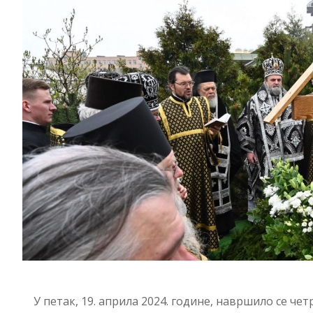
У петак, 19. априла 2024. године, навршило се че