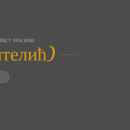
СПЦ У МОСКВИ
нтелић)