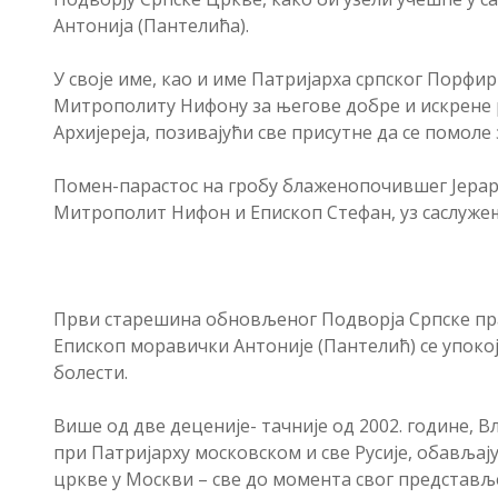
Антонија (Пантелића).
У своје име, као и име Патријарха српског Порфир
Митрополиту Нифону за његове добре и искрене 
Архијереја, позивајући све присутне да се помоле
Помен-парастос на гробу блаженопочившег Јерарх
Митрополит Нифон и Епископ Стефан, уз саслуже
Први старешина обновљеног Подворја Српске пра
Епископ моравички Антоније (Пантелић) се упокоји
болести.
Више од две деценије- тачније од 2002. године, В
при Патријарху московском и све Русије, обавља
цркве у Москви – све до момента свог представљ