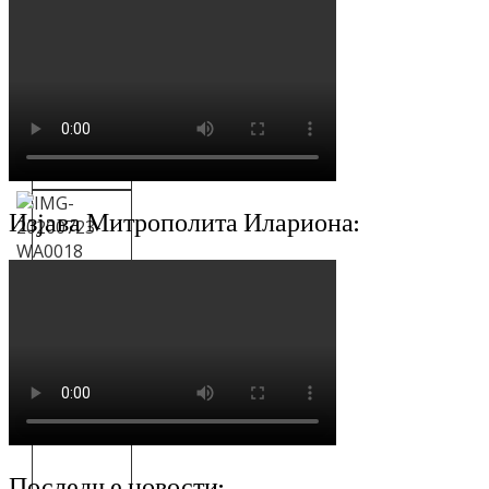
Изјава Митрополита Илариона:
Последње новости: