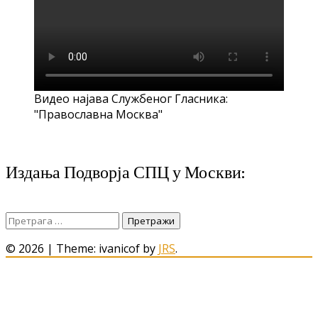
Видео најава Службеног Гласника:
"Православна Москва"
Издања Подворја СПЦ у Москви:
Претрага
за:
© 2026
|
Theme: ivanicof by
JRS
.