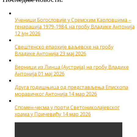
Ученици Богословије у Сремским Карловцима –
генарација 1979-1984. на гробу Владике Антонија
12 јун 2026
Свештенско епархије ваљевске на гробу
Владике Антонија
23 мај 2026
Верници из Линца (Аустрија) на гробу Владике
Антонија
01 мај 2026
Друга годишњица од представљења Епископа
моравичког Антонија
14 мар 2026
Спомен-чесма у порти Светониколајевског
храма у Причевићу
14 мар 2026