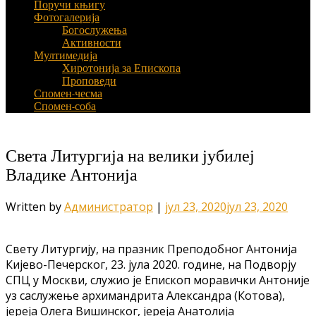
Поручи књигу
Фотогалерија
Богослужења
Активности
Мултимедија
Хиротонија за Епископа
Проповеди
Спомен-чесма
Спомен-соба
Света Литургија на велики јубилеј
Владике Антонија
Written by
Администратор
|
јул 23, 2020
јул 23, 2020
Свету Литургију, на празник Преподобног Антонија
Кијево-Печерског, 23. јула 2020. године, на Подворју
СПЦ у Москви, служио је Епископ моравички Антоније
уз саслужење архимандрита Александра (Котова),
јереја Олега Вишинског, јереја Анатолија