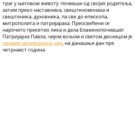
траг у његовом животу: почевши од својих родитеља,
затим преко наставника, свештеномонаха и
свештеника, духовника, па све до епископа,
митрополита и патријараха. Преосвећени се
нарочито присетио лика и дела Блаженопочившег
Патријарха Павла, чијом вољом и светом десницом је
примио архијерејски чин
, на данашњи дан пре
четрнаест година.