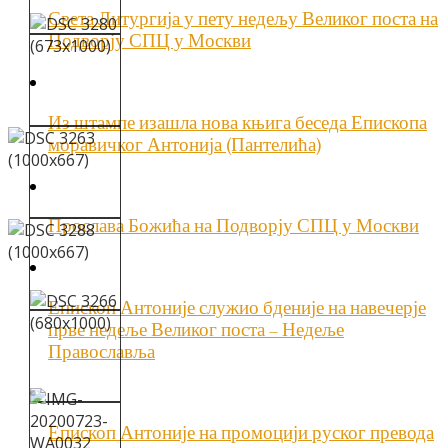
Света Литургија у пету недељу Великог поста на
Подворју СПЦ у Москви
Из штампе изашла нова књига беседа Епископа
моравичког Антонија (Пантелића)
Прослава Божића на Подворју СПЦ у Москви
Епископ Антоније служио бденије на навечерје
прве недеље Великог поста – Недеље
Православља
Епископ Антоније на промоцији руског превода