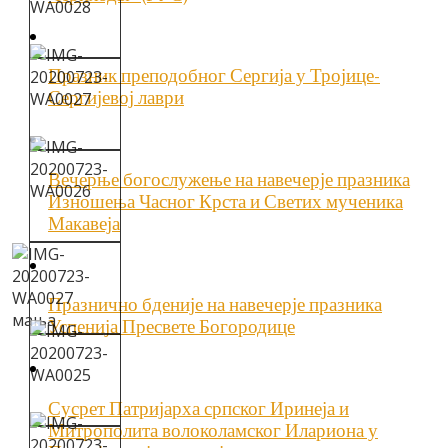
Празник преподобног Сергија у Тројице-
Сергијевој лаври
Вечерње богослужење на навечерје празника
Изношења Часног Крста и Светих мученика
Макавеја
Празнично бденије на навечерје празника
Успенија Пресвете Богородице
Сусрет Патријарха српског Иринеја и
Митрополита волоколамског Илариона у