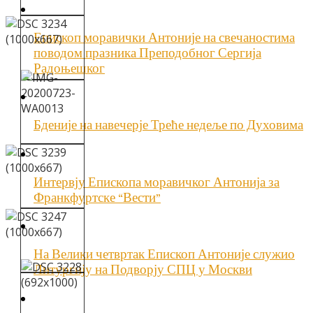
Епископ моравички Антоније на свечаностима
поводом празника Преподобног Сергија
Радоњешког
Бденије на навечерје Треће недеље по Духовима
Интервју Епископа моравичког Антонија за
Франкфуртске “Вести”
На Велики четвртак Епископ Антоније служио
Литургију на Подворју СПЦ у Москви