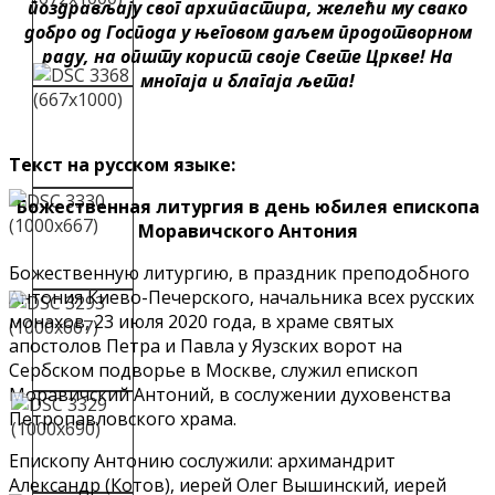
поздрављају свог архипастира, желећи му свако
добро од Господа у његовом даљем продотворном
раду, на општу корист своје Свете Цркве! На
многаја и благаја љета!
Текст на русском языке:
Божественная литургия в день юбилея епископа
Моравичского
Антония
Божественную литургию, в праздник преподобного
Антония Киево-Печерского, начальника всех русских
монахов, 23 июля 2020 года, в храме святых
апостолов Петра и Павла у Яузских ворот на
Сербском подворье в Москве, служил епископ
Моравичский Антоний, в сослужении духовенства
Петропавловского храма.
Епископу Антонию сослужили: архимандрит
Александр (Котов), иерей Олег Вышинский, иерей