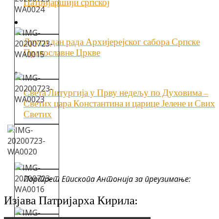
Патријаршији српској
Други дан рада Архијерејског сабора Српске
Православне Цркве
Света Литургија у Прву недељу по Духовима –
Светих цара Константина и царице Јелене и Свих
Светих
Портрет Епископа Антонија за преузимање:
Изјава Патријарха Кирила: