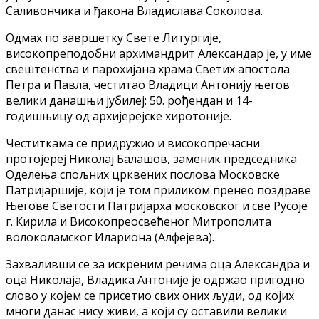
Саливончика и ђакона Владислава Соколова.
Одмах по завршетку Свете Литургије,
високопреподобни архимандрит Александар је, у име
свештенства и парохијана храма Светих апостола
Петра и Павла, честитао Владици Антонију његов
велики данашњи јубилеј: 50. рођендан и 14-
годишњицу од архијерејске хиротоније.
Честиткама се придружио и високопречасни
протојереј Николај Балашов, заменик председника
Оделења спољних црквених послова Московске
Патријаршије, који је том приликом пренео поздраве
Његове Светости Патријарха московског и све Русоје
г. Кирила и Високопреосвећеног Митрополита
волоколамског Илариона (Алфејева).
Захваливши се за искреним речима оца Александра и
оца Николаја, Владика Антоније је одржао пригодно
слово у којем се присетио свих оних људи, од којих
многи данас нису живи, а који су оставили велики