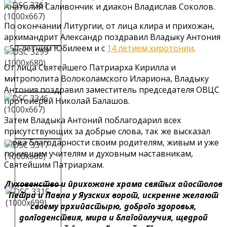
Анатолий Саливончик и диакон Владислав Соколов.
По окончании Литургии, от лица клира и прихожан,
архимандрит Александр поздравил Владыку Антония
с 50-летним Юбилеем и с
14 летием хиротонии
.
От лица Святейшего Патриарха Кирилла и
митрополита Волоколамского Илариона, Владыку
Антония поздравил заместитель председателя ОВЦС
протоиерей Николай Балашов.
Затем Владыка Антоний поблагодарил всех
присутствующих за добрые слова, так же высказал
слова благодарности своим родителям, живым и уже
почившим учителям и духовным наставникам,
Святейшим Патриархам.
Духовенство и прихожане храма святых апостолов
Петра и Павла у Яузских ворот, искренне желают
своему архипастырю, доброго здоровья,
долгоденствия, мира и благополучия, щедрой