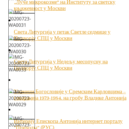
„Луче микрокозме“ на Институту за светску
књижевност у Москви
Света Литургија у петак Светле седмице у
Подворју СПЦ у Москви
Света Литургија у Недељу месопусну на
Подворју СПЦ у Москви
Ученици Богословије у Сремским Карловцима –
генарација 1979-1984. на гробу Владике Антонија
Интервју Епископа Антонија интернет порталу
”Приходы” (РУС)