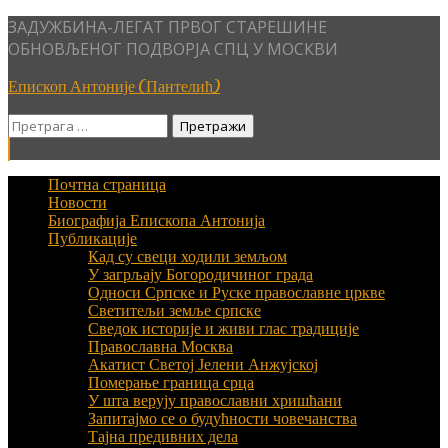
Skip
ЗАДУЖБИНА-ЛЕГАТ ПРВОГ СТАРЕШИНЕ
to
ОБНОВЉЕНОГ ПОДВОРЈА СПЦ У МОСКВИ
content
Епископ Антоније (Пантелић)
Претрага
за:
Почтна страница
Новости
Биографија Епископа Антонија
Публикације
Кад су свеци ходили земљом
У загрљају Богородичиног града
Односи Српске и Руске православне цркве
Светитељи земље српске
Сведок историје и живи глас традиције
Православна Москва
Акатист Светој Јелени Анжујској
Померање граница срца
У шта верују православни хришћани
Запитајмо се о будућности човечанства
Тајна предивних дела