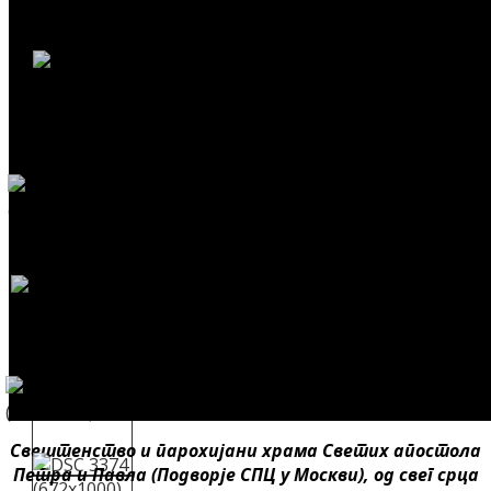
Свештенство и парохијани храма Светих апостола
Петра и Павла (Подворје СПЦ у Москви), од свег срца