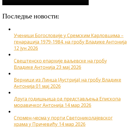
Последње новости:
Ученици Богословије у Сремским Карловцима –
генарација 1979-1984. на гробу Владике Антонија
12 јун 2026
Свештенско епархије ваљевске на гробу
Владике Антонија
23 мај 2026
Верници из Линца (Аустрија) на гробу Владике
Антонија
01 мај 2026
Друга годишњица од представљења Епископа
моравичког Антонија
14 мар 2026
Спомен-чесма у порти Светониколајевског
храма у Причевићу
14 мар 2026