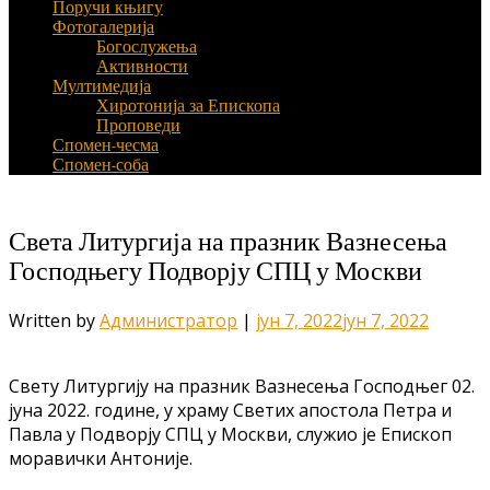
Поручи књигу
Фотогалерија
Богослужења
Активности
Мултимедија
Хиротонија за Епископа
Проповеди
Спомен-чесма
Спомен-соба
Света Литургија на празник Вазнесења
Господњегу Подворју СПЦ у Москви
Written by
Администратор
|
јун 7, 2022
јун 7, 2022
Свету Литургију на празник Вазнесења Господњег 02.
јуна 2022. године, у храму Светих апостола Петра и
Павла у Подворју СПЦ у Москви, служио је Епископ
моравички Антоније.