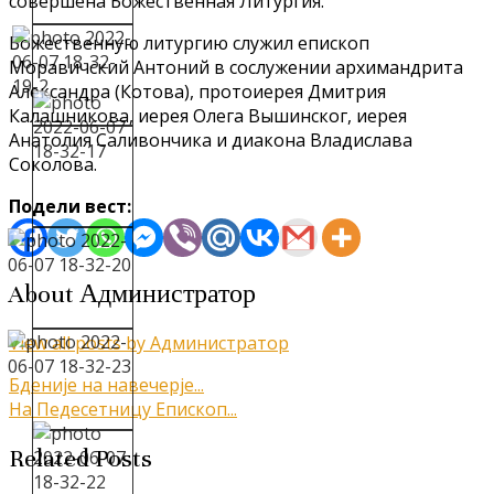
совершена Божественная Литургия.
Божественную литургию служил епископ
Моравичский Антоний в сослужении архимандрита
Александра (Котова), протоиерея Дмитрия
Калашникова, иерея Олега Вышинског, иерея
Анатолия Саливончика и диакона Владислава
Соколова.
Подели вест:
About Администратор
View all posts by Администратор
Кретање
Бденије на навечерје...
На Педесетницу Епископ...
чланка
Related Posts