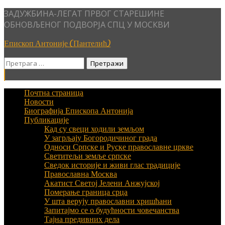
Skip
ЗАДУЖБИНА-ЛЕГАТ ПРВОГ СТАРЕШИНЕ
to
ОБНОВЉЕНОГ ПОДВОРЈА СПЦ У МОСКВИ
content
Епископ Антоније (Пантелић)
Претрага
за:
Почтна страница
Новости
Биографија Епископа Антонија
Публикације
Кад су свеци ходили земљом
У загрљају Богородичиног града
Односи Српске и Руске православне цркве
Светитељи земље српске
Сведок историје и живи глас традиције
Православна Москва
Акатист Светој Јелени Анжујској
Померање граница срца
У шта верују православни хришћани
Запитајмо се о будућности човечанства
Тајна предивних дела