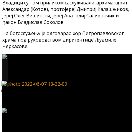
Владици су том приликом саслуживали: архимандрит
Александар (Котов), протојереј Дмитриј Калашњиков,
јереј Олег Вишински, јереј Анатолиј Саливончик и
ђакон Владислав Соколов.
На богослужењу је одговарао хор Петропавловског
храма под руководством диригентице Људмиле
Черкасове.