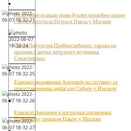
Из штампе изашао нови буклет посвећен храму
Светих апостола Петра и Павла у Москви
Света Литургија Пређеосвећених дарова на
празник Светих четрдесет мученика
Севастијских
Епископ моравички Антоније на састанку са
представницима амбасаде Србије у Израелу
Епископ Антоније о изградњи споменика
Патријарху српском Павлу у Москви