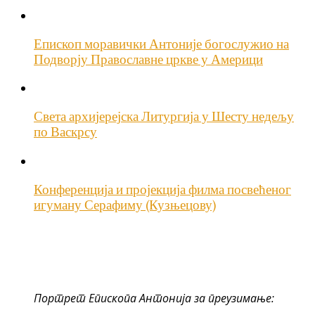
Епископ моравички Антоније богослужио на
Подворју Православне цркве у Америци
Света архијерејска Литургија у Шесту недељу
по Васкрсу
Конференција и пројекција филма посвећеног
игуману Серафиму (Кузњецову)
Портрет Епископа Антонија за преузимање: