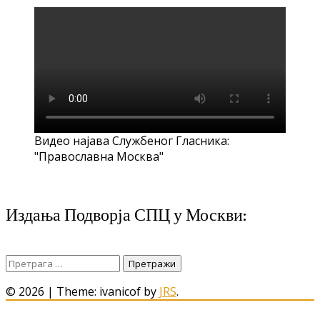
Видео најава Службеног Гласника:
"Православна Москва"
Издања Подворја СПЦ у Москви:
Претрага
за:
© 2026
|
Theme: ivanicof by
JRS
.