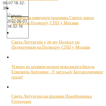
Бденије на навечерје празника Светог кнеза
Лазара на Подворју СПЦ у Москви
Света Литургија у 28-му Недељу по
Педесетници на Подворју СПЦ у Москви
Ускоро из штампе излази нова књига беседа
Епископа Антонија: „У загрљају Богородичиног
града“
Света Литургија на празник Преображења
Господњег