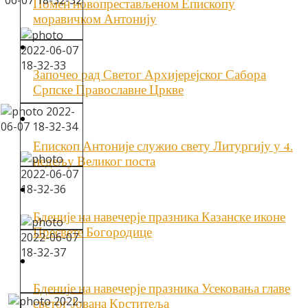
Помен новопрестављеном Епископу
моравичком Антонију
Започео рад Светог Архијерејског Сабора
Српске Православне Цркве
Епископ Антоније служио свету Литургију у 4.
недељу Великог поста
Бденије на навечерје празника Казанске иконе
Пресвете Богородице
Бденије на навечерје празника Усековања главе
светог Јована Крститеља