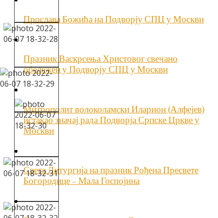
Прослава Божића на Подворју СПЦ у Москви
Празник Васкрсења Христовог свечано
обележен у Подворју СПЦ у Москви
Митрополит волоколамски Иларион (Алфејев)
истакао значај рада Подворја Српске Цркве у
Москви
Света Литургија на празник Рођена Пресвете
Богородице – Мала Госпојина