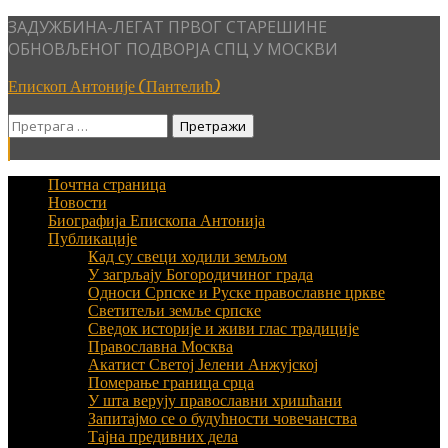
Skip
ЗАДУЖБИНА-ЛЕГАТ ПРВОГ СТАРЕШИНЕ
to
ОБНОВЉЕНОГ ПОДВОРЈА СПЦ У МОСКВИ
content
Епископ Антоније (Пантелић)
Претрага
за:
Почтна страница
Новости
Биографија Епископа Антонија
Публикације
Кад су свеци ходили земљом
У загрљају Богородичиног града
Односи Српске и Руске православне цркве
Светитељи земље српске
Сведок историје и живи глас традиције
Православна Москва
Акатист Светој Јелени Анжујској
Померање граница срца
У шта верују православни хришћани
Запитајмо се о будућности човечанства
Тајна предивних дела