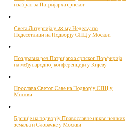
изабран за Патријарха српског
Света Литургија у 28-му Недељу по
Педесетници на Подворју СПЦ у Москви
Поздравна реч Патријарха српског Порфирија
на међународној конференцији у Кијеву
Прослава Светог Саве на Подворју СПЦ у
Москви
Бденије на подворју Православне цркве чешких
земаља и Словачке у Москви