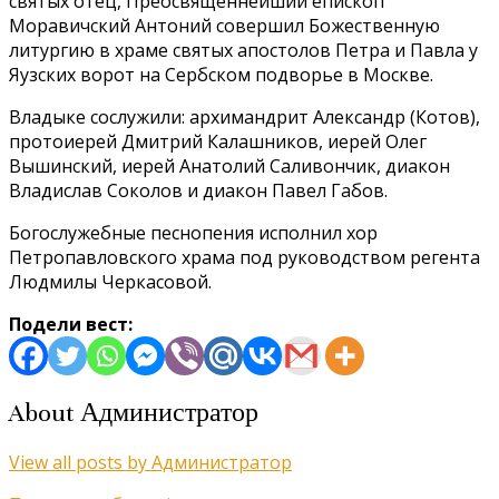
святых отец, Преосвященнейший епископ
Моравичский Антоний совершил Божественную
литургию в храме святых апостолов Петра и Павла у
Яузских ворот на Сербском подворье в Москве.
Владыке сослужили: архимандрит Александр (Котов),
протоиерей Дмитрий Калашников, иерей Олег
Вышинский, иерей Анатолий Саливончик, диакон
Владислав Соколов и диакон Павел Габов.
Богослужебные песнопения исполнил хор
Петропавловского храма под руководством регента
Людмилы Черкасовой.
Подели вест:
About Администратор
View all posts by Администратор