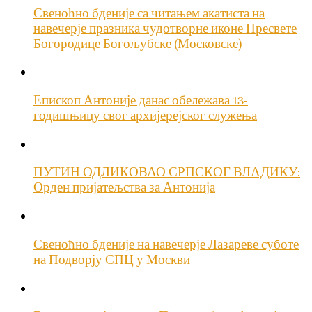
Свеноћно бденије са читањем акатиста на
навечерје празника чудотворне иконе Пресвете
Богородице Богољубске (Московске)
Епископ Антоније данас обележава 13-
годишњицу свог архијерејског служења
ПУТИН ОДЛИКОВАО СРПСКОГ ВЛАДИКУ:
Орден пријатељства за Антонија
Свеноћно бденије на навечерје Лазареве суботе
на Подворју СПЦ у Москви