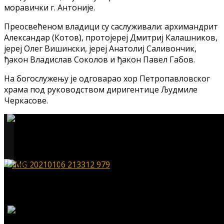
моравички г. Антоније.
Преосвећеном владици су саслуживали: архимандрит
Александар (Котов), протојереј Дмитриј Калашников,
јереј Олег Вишински, јереј Анатолиј Саливончик,
ђакон Владислав Соколов и ђакон Павел Габов.
На богослужењу је одговарао хор Петропавловског
храма под руководством диригентице Људмиле
Черкасове.