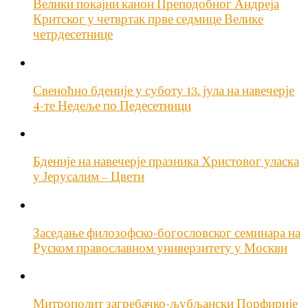
Велики покајни канон Преподобног Андреја
Критског у четвртак прве седмице Велике
четрдесетнице
Свеноћно бденије у суботу 13. јула на навечерје
4-те Недеље по Педесетници
Бденије на навечерје празника Христовог уласка
у Јерусалим – Цвети
Заседање филозофско-богословског семинара на
Руском православном универзитету у Москви
Митрополит загребачко-љубљански Порфирије