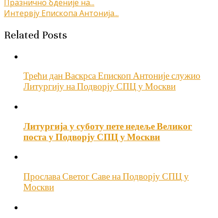
Кретање
Празнично бденије на...
Интервју Епископа Антонија...
чланка
Related Posts
Трећи дан Васкрса Епископ Антоније служио
Литургију на Подворју СПЦ у Москви
Литургија у суботу пете недеље Великог
поста у Подворју СПЦ у Москви
Прослава Светог Саве на Подворју СПЦ у
Москви