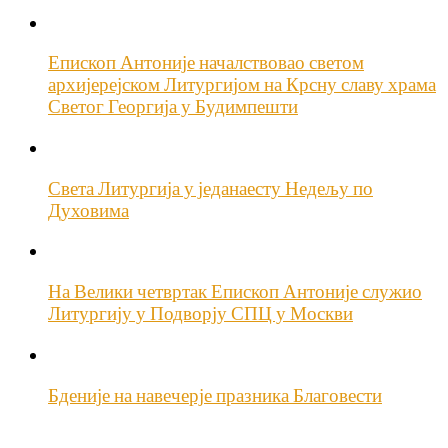
Епископ Антоније началствовао светом
архијерејском Литургијом на Крсну славу храма
Светог Георгија у Будимпешти
Света Литургија у једанаесту Недељу по
Духовима
На Велики четвртак Епископ Антоније служио
Литургију у Подворју СПЦ у Москви
Бденије на навечерје празника Благовести