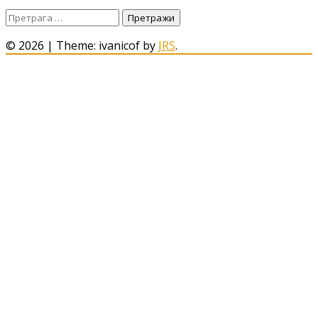
Претрага
за:
© 2026
|
Theme: ivanicof by
JRS
.