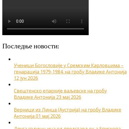
Последње новости:
Ученици Богословије у Сремским Карловцима –
генарација 1979-1984. на гробу Владике Антонија
12 јун 2026
Свештенско епархије ваљевске на гробу
Владике Антонија
23 мај 2026
Верници из Линца (Аустрија) на гробу Владике
Антонија
01 мај 2026
Друга годишњица од представљења Епископа