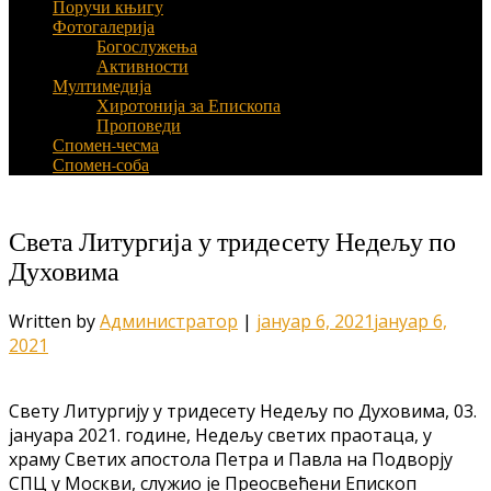
Поручи књигу
Фотогалерија
Богослужења
Активности
Мултимедија
Хиротонија за Епископа
Проповеди
Спомен-чесма
Спомен-соба
Света Литургија у тридесету Недељу по
Духовима
Written by
Администратор
|
јануар 6, 2021
јануар 6,
2021
Свету Литургију у тридесету Недељу по Духовима, 03.
јануара 2021. године, Недељу светих праотаца, у
храму Светих апостола Петра и Павла на Подворју
СПЦ у Москви, служио је Преосвећени Епископ