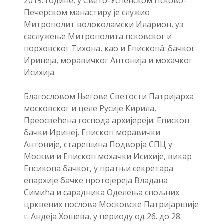
2019. године, у Свето-Успенском Псково-
Печерском манастиру је служио
Митрополит волоколамски Иларион, уз
саслужење Митрополита псковског и
порховског Тихона, као и Епископâ: бачког
Иринеја, моравичког Антонија и мохачког
Исихија.
Благословом Његове Светости Патријарха
московског и целе Русије Кирила,
Преосвећена господа архијереји: Епископ
бачки Иринеј, Епископ моравички
Антоније, старешина Подворја СПЦ у
Москви и Епископ мохачки Исихије, викар
Епсикопа бачког, у пратњи секретара
епархије бачке протојереја Владана
Симића и сарадника Оделења спољних
црквених послова Московске Патријаршије
г. Андеја Хошева, у периоду од 26. до 28.