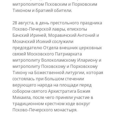
митрополитом Псковским и Порховским
Тихоном и братией обители.
28 августа, в день престольного праздника
Псково-Печерской лавры, епископы
Бачский Ириней, Моравичский Антоний и
Мохачский Исихий сослужили
председателю Отдела внешних церковных
связей Московского Патриархата
митрополиту Волоколамскому Илариону и
митрополиту Псковскому и Порховскому
Тихону на Божественной литургии, которая
состоялась при большом стечении
верующего народа на площади перед
собором святого Архистратига Божия
Михаила, после чего приняли участие в
традиционном крестном ходе вокруг
Псково-Печерского монастыря.