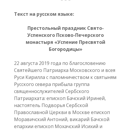
* * *
Текст на русском языке:
Престольный праздник Свято-
Успенского Псково-Печерского
монастыря «Успение Пресвятой
Богородицы»
22 августа 2019 года по благословению
Святейшего Патриарха Московского и всея
Руси Кирилла с паломничеством к святыням
Русского севера прибыла группа
священнослужителей Сербского
Патриархата: епископ Бачский Ириней,
настоятель Подворья Сербской
Православной Церкви в Москве епископ
Моравичский Антоний, викарий Бачской
епархии епископ Мохачский Исихий и