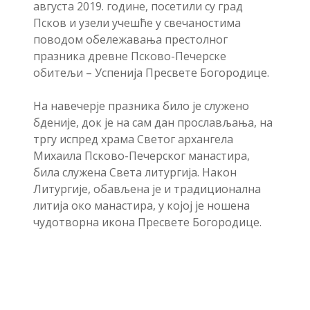
августа 2019. године, посетили су град
Псков и узели учешће у свечаностима
поводом обележавања престолног
празника древне Псково-Печерске
обитељи – Успенија Пресвете Богородице.
На навечерје празника било је служено
бденије, док је на сам дан прослављања, на
тргу испред храма Светог архангела
Михаила Псково-Печерског манастира,
била служена Света литургија. Након
Литургије, обављена је и традиционална
литија око манастира, у којој је ношена
чудотворна икона Пресвете Богородице.