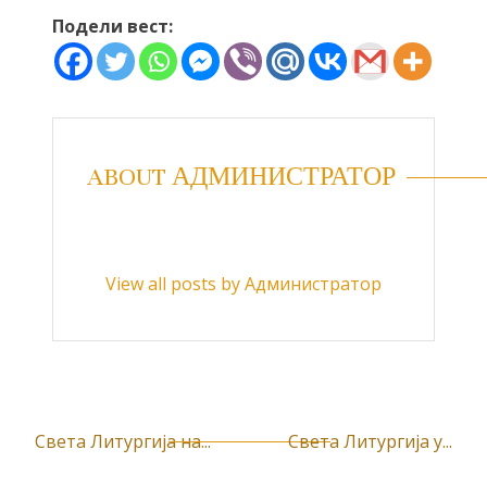
Подели вест:
ABOUT АДМИНИСТРАТОР
View all posts by Администратор
Света Литургија на...
Света Литургија у...
К
р