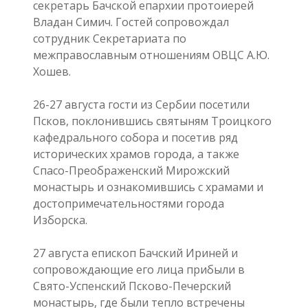
секретарь Бачской епархии протоиерей
Владан Симич. Гостей сопровождал
сотрудник Секретариата по
межправославным отношениям ОВЦС А.Ю.
Хошев.
26-27 августа гости из Сербии посетили
Псков, поклонившись святыням Троицкого
кафедрального собора и посетив ряд
исторических храмов города, а также
Спасо-Преображенский Мирожский
монастырь и ознакомившись с храмами и
достопримечательностями города
Изборска.
27 августа епископ Бачский Ириней и
сопровождающие его лица прибыли в
Свято-Успенский Псково-Печерский
монастырь, где были тепло встречены