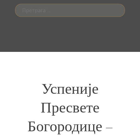
Претрага
за:
Успеније
Пресвете
Богородице –