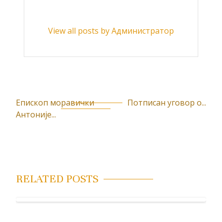
View all posts by Администратор
Епископ моравички
Потписан уговор о...
К
Антоније...
р
е
т
а
RELATED POSTS
њ
е