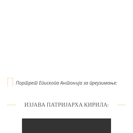
ч
л
а
н
к
а
Портрет Епископа Антонија за преузимање:
ИЗЈАВА ПАТРИЈАРХА КИРИЛА: