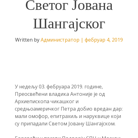
Светог Јована
Шангајског
Written by
Администратор
|
фебруар 4, 2019
У недељу 03. фебруара 2019. године,
Преосвећени владика Антоније је од
Архиепископа чикашког и
средњоамеричког Петра добио вредан дар:
мали омофор, епитрахиљ и наруквице који
су припадали Светом Јовану Шангајском.