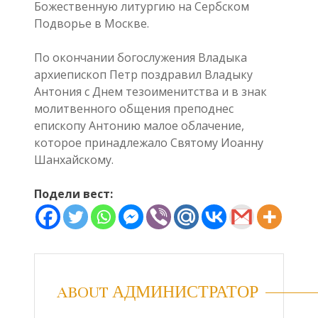
Божественную литургию на Сербском
Подворье в Москве.
По окончании богослужения Владыка
архиепископ Петр поздравил Владыку
Антония с Днем тезоименитства и в знак
молитвенного общения преподнес
епископу Антонию малое облачение,
которое принадлежало Святому Иоанну
Шанхайскому.
Подели вест:
ABOUT АДМИНИСТРАТОР