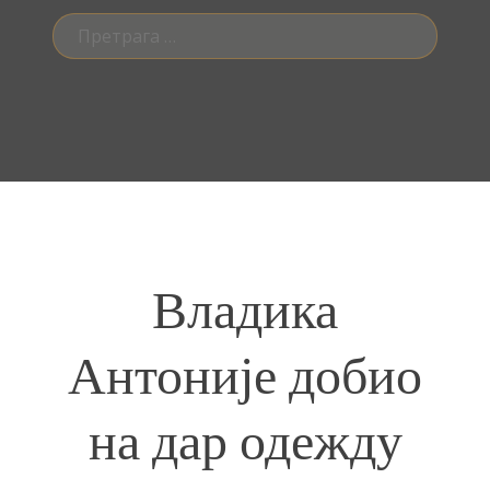
Претрага
за:
Владика
Антоније добио
на дар одежду