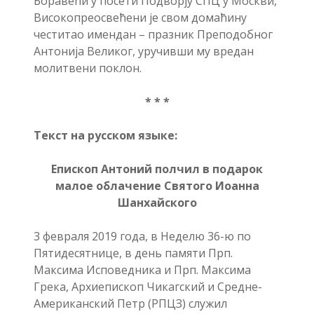
Боравећи у посети Подворју СПЦ у Москви,
Високопреосвећени је свом домаћину
честитао имендан – празник Преподобног
Антонија Великог, уручивши му вредан
молитвени поклон.
* * *
Текст на русском языке:
Епископ Антоний полчил в подарок
малое облачение Святого Иоанна
Шанхайского
3 февраля 2019 года, в Неделю 36-ю по
Пятидесятнице, в день памяти Прп.
Максима Исповедника и Прп. Максима
Грека, Архиепископ Чикагский и Средне-
Американский Петр (РПЦЗ) служил