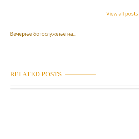
View all pos
Вечерње богослужење на...
К
р
е
т
RELATED POSTS
а
њ
е
ч
л
а