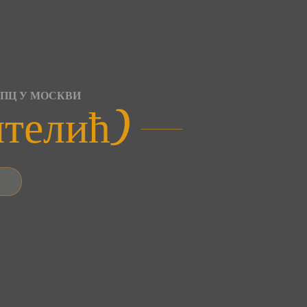
СПЦ У МОСКВИ
нтелић)