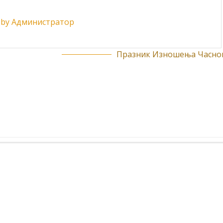
ts by Администратор
Празник Изношења Часног.