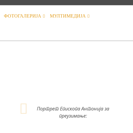
ФОТОГАЛЕРИЈА
МУЛТИМЕДИЈА
Портрет Епископа Антонија за
преузимање: