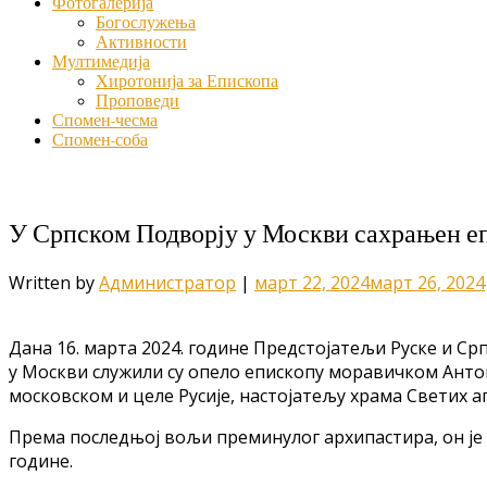
Фотогалерија
Богослужења
Активности
Мултимедија
Хиротонија за Епископа
Проповеди
Спомен-чесма
Спомен-соба
У Српском Подворју у Москви сахрањен е
Written by
Администратор
|
март 22, 2024
март 26, 2024
Дана 16. марта 2024. године Предстојатељи Руске и С
у Москви служили су опело епископу моравичком Антон
московском и целе Русије, настојатељу храма Светих а
Према последњој вољи преминулог архипастира, он је 
године.