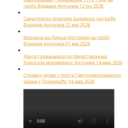
гробу Владике Антонија
12 јун 2026
Свештенско епархије ваљевске на гробу
Владике Антонија
23 мај 2026
Верници из Линца (Аустрија) на гробу
Владике Антонија
01 мај 2026
Друга годишњица од представљења
Епископа моравичког Антонија
14 мар 2026
Спомен-чесма у порти Светониколајевског
храма у Причевићу
14 мар 2026