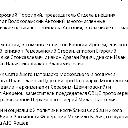
ербский Порфирий, председатель Отдела внешних
лит Волоколамский Антоний, многочисленные
изкие почившего епископа Антония, в том числе его ма
легации, в том числе епископ Бачский Ириней, епископ
, епископ Ремезьянский Стефан, епископ Егарский
дже Стойсавлевич, диакон Драган Радич, диакон Иван
ян Накич, иподиакон Владимир Елич.
к Святейшего Патриарха Московского и всея Руси
ных Православных Церквей при Патриархе Московском
ловакии – архимандрит Серафим (Шемятовский) и
л Андреюк, заместитель председателя ОВЦС протоиере
Православной Церкви протоиерей Милан Пантелич.
ой и социальной политики Республики Сербии Никола
бии в Российской Федерации Момчило Бабич, сотрудни
 А.Ю. Хошев.