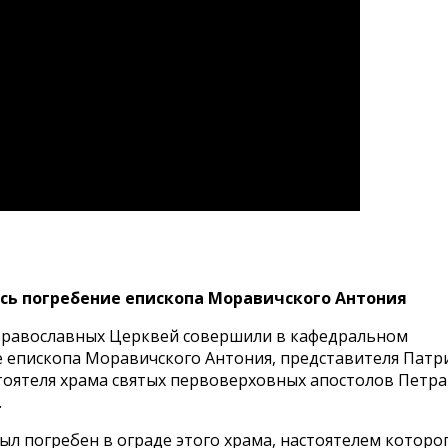
ось погребение епископа Моравичского Антония
й Православных Церквей совершили в кафедральном
е епископа Моравичского Антония, представителя Патр
стоятеля храма святых первоверховных апостолов Петра
.
ыл погребен в ограде этого храма, настоятелем которо