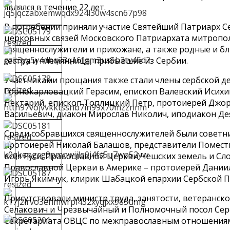
являлся в течение 22 лет.
В погребении приняли участие Святейший Патриарх С
церковных связей Московского Патриархата митропо
священнослужители и прихожане, а также родные и бл
сестра и племянница, прибывшие из Сербии.
Участниками прощания также стали члены сербской де
Горнокарловацкий Герасим, епископ Валевский Исихий
Нектарий, епископ Топлицкий Петр, протоиерей Джор
Васильевич, диакон Мирослав Николич, иподиакон Де
Среди собравшихся священнослужителей были советни
протоиерей Николай Балашов, представители Помест
всея Руси: Православной Церкви Чешских земель и С
Православной Церкви в Америке – протоиерей Дании
Игорь Якимчук, клирик Шабацкой епархии Сербской 
Присутствовали министр труда, занятости, ветеранск
Селакович и Чрезвычайный и Полномочный посол Сер
Секретариата ОВЦС по межправославным отношениям