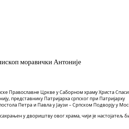
пископ моравички Антоније
рпске Православне Цркве у Саборном храму Христа Спас
ију, представнику Патријарха српског при Патријарху
постола Петра и Павла у Јаузи – Српском Подворју у Мос
сахрањен у двориштву овог храма, чији је настојатељ б