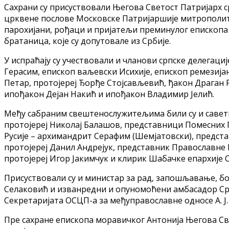
Сахрани су присуствовали Његова Светост Патријарх 
црквене послове Московске Патријаршије митрополит
парохијани, рођаци и пријатељи преминулог епископа А
братаница, које су допутовале из Србије.
У испраћају су учествовали и чланови српске делегаци
Герасим, епископ ваљевски Исихије, епископ ремезијан
Петар, протојереј Ђорђе Стојсављевић, ђакон Драган
ипођакон Дејан Накић и ипођакон Владимир Јелић.
Међу сабраним свештенослужитељима били су и саветн
протојереј Николај Балашов, представници Помесних
Русије – архимандрит Серафим (Шемјатовски), предст
протојереј Данил Андрејук, представник Православне
протојереј Игор Јакимчук и клирик Шабачке епархије
Присуствовали су и министар за рад, запошљавање, б
Селаковић и изванредни и опуномоћени амбасадор Срб
Секретаријата ОСЦП-а за међуправославне односе А. Ј.
Пре сахране епископа моравичког Антонија Његова Све