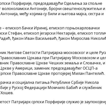
српски Порфирије, председавајући Одељења за спољне
 волоколамски Антоније, бројни свештенослужитељи и
нтонија, међу којима су били и његова мајка, сестра и
је – епископ бачки Иринеј, епископ горњокарловачки
ски Стефан, епископ јегарски Нектарије, епископ топли
 Радић, ђакон Иван Васиљевић, ђакон Мирослав Николи
ик Његове Светости Патријарха московског и целе Рус
 Православних Цркава при Патријарху Московском и це
авник Православне Цркве Чешких земаља и Словачке, и
 Цркве у Америци, заменик председавајућег ОСЦП-а
 Српске Православне Цркве протојереј Милан Пантелић.
орачка и социјална питања Републике Србије Никола
ије у Руској Федерацији Момчило Бабић и службеник
 Хошев.
тост Патријарх српски Порфирије служио је заупокојен