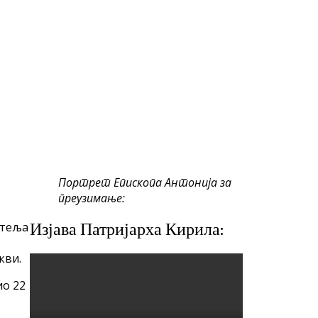
Портрет Епископа Антонија за
преузимање:
итеља
Изјава Патријарха Кирила:
кви.
ио 22