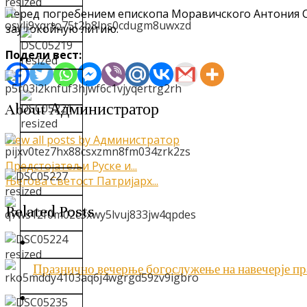
Перед погребением епископа Моравичского Антония
заупокойную литию.
Подели вест:
About Администратор
View all posts by Администратор
Кретање
Предстојатељи Руске и...
Његова Светост Патријарх...
чланка
Related Posts
Празнично вечерње богослужење на навечерје пр