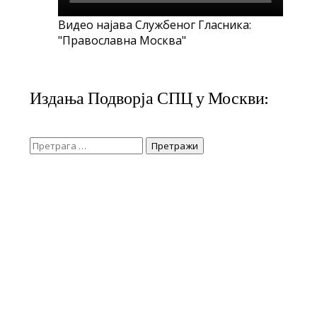
Видео најава Службеног Гласника:
"Православна Москва"
Издања Подворја СПЦ у Москви:
Претрага
за: