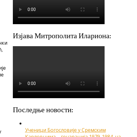
Изјава Митрополита Илариона:
чки
ћ,
ије
ле
Последње новости:
Ученици Богословије у Сремским
у
Карловцима – генарација 1979-1984. на