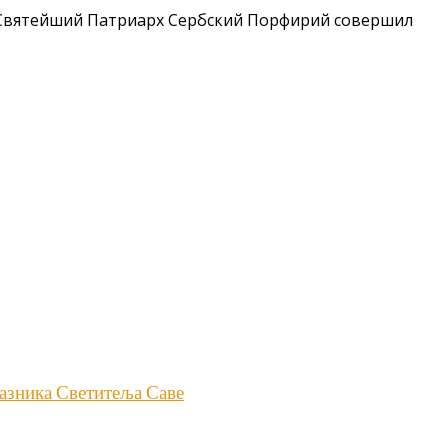
 Святейший Патриарх Сербский Порфирий совершил
азника Светитеља Саве