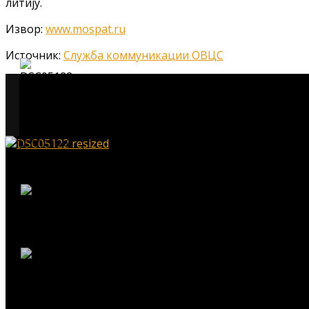
литију.
Извор:
www.mospat.ru
Источник:
Служба коммуникации ОВЦС