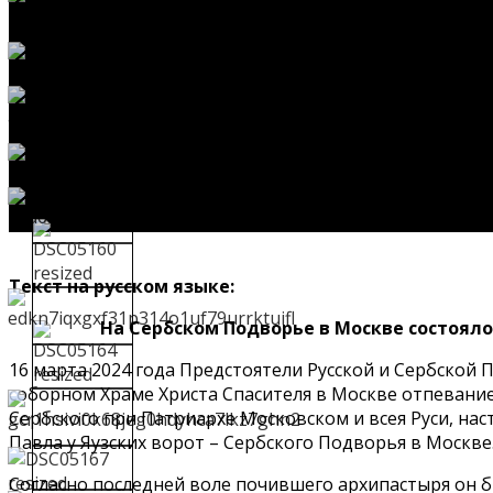
Текст на русском языке:
На Сербском Подворье в Москве состоял
16 марта 2024 года Предстоятели Русской и Сербско
соборном Храме Христа Спасителя в Москве отпевани
Сербского при Патриархе Московском и всея Руси, на
Павла у Яузских ворот – Сербского Подворья в Москве
Согласно последней воле почившего архипастыря он б