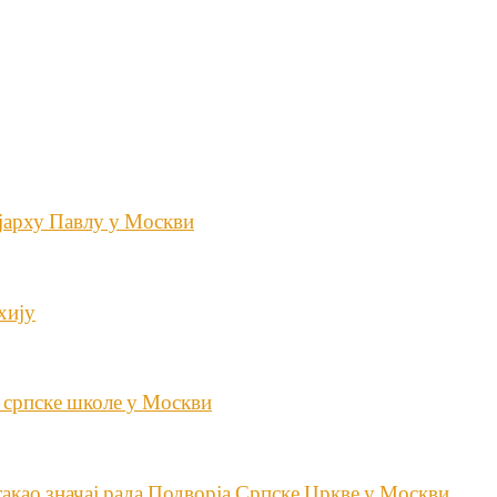
јарху Павлу у Москви
хију
 српске школе у Москви
акао значај рада Подворја Српске Цркве у Москви