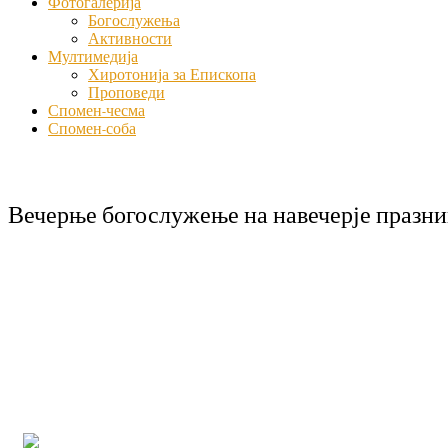
Фотогалерија
Богослужења
Активности
Мултимедија
Хиротонија за Епископа
Проповеди
Спомен-чесма
Спомен-соба
Вечерње богослужење на навечерје празн