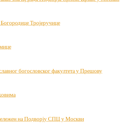
е Богородице Тројеручице
дмице
славног богословског факултета у Прешову
уховима
бележен на Подворју СПЦ у Москви