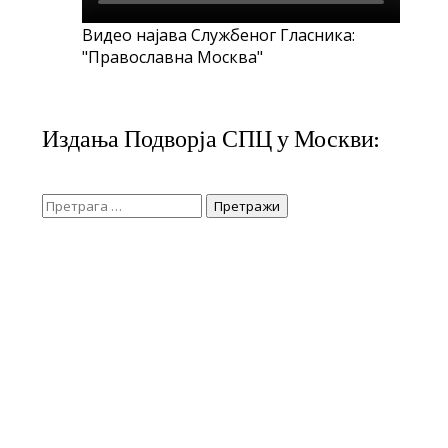
Видео најава Службеног Гласника:
"Православна Москва"
Издања Подворја СПЦ у Москви:
Претрага
за: