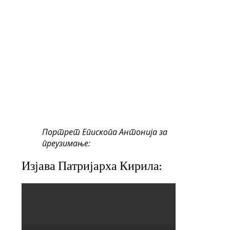
Портрет Епископа Антонија за
преузимање:
Изјава Патријарха Кирила: