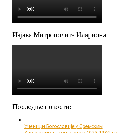
Изјава Митрополита Илариона:
Последње новости:
Ученици Богословије у Сремским
Карловцима – генарација 1979-1984. на