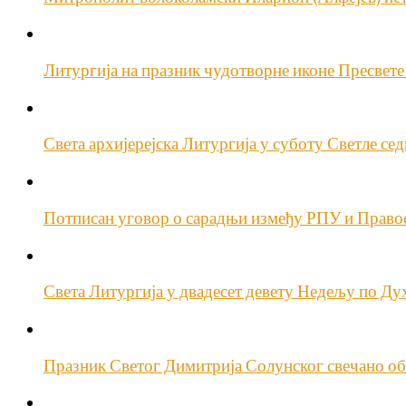
Литургија на празник чудотворне иконе Пресвет
Света архијерејска Литургија у суботу Светле се
Потписан уговор о сарадњи између РПУ и Право
Света Литургија у двадесет девету Недељу по Д
Празник Светог Димитрија Солунског свечано о