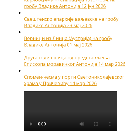
гробу Владике Антонија
12 јун 2026
Свештенско епархије ваљевске на гробу
Владике Антонија
23 мај 2026
Верници из Линца (Аустрија) на гробу
Владике Антонија
01 мај 2026
Друга годишњица од представљења
Епископа моравичког Антонија
14 мар 2026
Спомен-чесма у порти Светониколајевског
храма у Причевићу
14 мар 2026