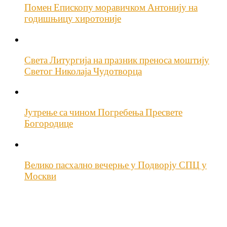
Помен Епископу моравичком Антонију на
годишњицу хиротоније
Света Литургија на празник преноса моштију
Светог Николаја Чудотворца
Јутрење са чином Погребења Пресвете
Богородице
Велико пасхално вечерње у Подворју СПЦ у
Москви