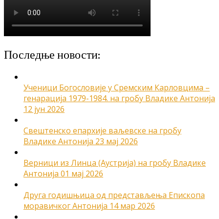
Последње новости:
Ученици Богословије у Сремским Карловцима –
генарација 1979-1984. на гробу Владике Антонија
12 јун 2026
Свештенско епархије ваљевске на гробу
Владике Антонија
23 мај 2026
Верници из Линца (Аустрија) на гробу Владике
Антонија
01 мај 2026
Друга годишњица од представљења Епископа
моравичког Антонија
14 мар 2026