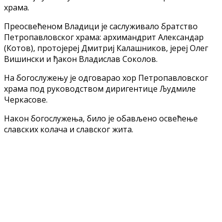
храма.
Преосвећеном Владици је саслуживало братство
Петропавловског храма: архимандрит Александар
(Котов), протојереј Дмитриј Калашников, јереј Олег
Вишински и ђакон Владислав Соколов.
На богослужењу је одговарао хор Петропавловског
храма под руководством диригентице Људмиле
Черкасове.
Након богослужења, било је обављено освећење
славских колача и славског жита.