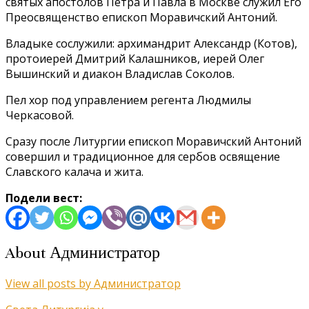
святых апостолов Петра и Павла в Москве служил Его
Преосвященство епископ Моравичский Антоний.
Владыке сослужили: архимандрит Александр (Котов),
протоиерей Дмитрий Калашников, иерей Олег
Вышинский и диакон Владислав Соколов.
Пел хор под управлением регента Людмилы
Черкасовой.
Сразу после Литургии епископ Моравичский Антоний
совершил и традиционное для сербов освящение
Славского калача и жита.
Подели вест:
About Администратор
View all posts by Администратор