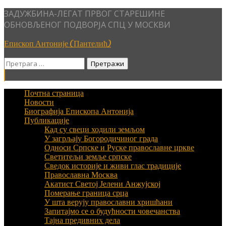
Skip
ЗАДУЖБИНА-ЛЕГАТ ПРВОГ СТАРЕШИНЕ
to
ОБНОВЉЕНОГ ПОДВОРЈА СПЦ У МОСКВИ
content
Епископ Антоније (Пантелић)
Претрага
за:
Почтна страница
Новости
Биографија Епископа Антонија
Публикације
Кад су свеци ходили земљом
У загрљају Богородичиног града
Односи Српске и Руске православне цркве
Светитељи земље српске
Сведок историје и живи глас традиције
Православна Москва
Акатист Светој Јелени Анжујској
Померање граница срца
У шта верују православни хришћани
Запитајмо се о будућности човечанства
Тајна предивних дела