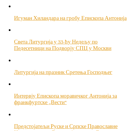
Игуман Хиландара на гробу Епископа Антонија
Света Литургија у 33-ћу Недељу по
Педесетници на Подворју СПЦ у Москви
Литургија на празник Сретења Господњег
Интервју Епископа моравичког Антонија за
франкфуртске „Вести“
Предстојатељи Руске и Српске Православне