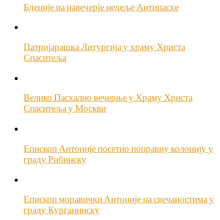
Бденије на навечерје недеље Антипасхе
Патријарашка Литургија у храму Христа
Спаситеља
Велико Пасхално вечерње у Храму Христа
Спаситеља у Москви
Епископ Антоније посетио поправну колонију у
граду Рибинску
Епископ моравички Антоније на свечаностима у
граду Курганинску