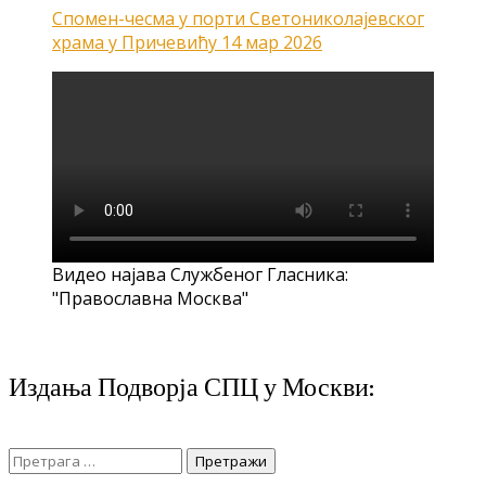
Спомен-чесма у порти Светониколајевског
храма у Причевићу
14 мар 2026
Видео најава Службеног Гласника:
"Православна Москва"
Издања Подворја СПЦ у Москви:
Претрага
за: