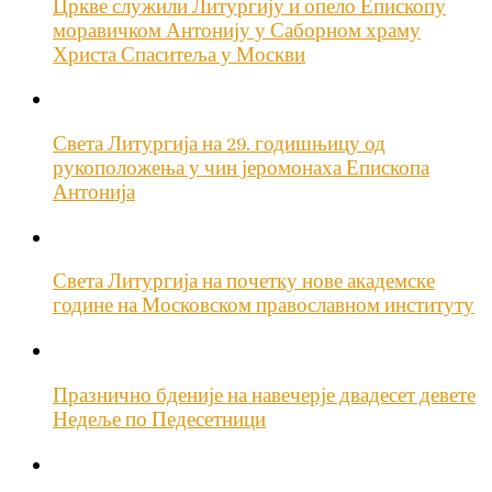
Цркве служили Литургију и опело Епископу
моравичком Антонију у Саборном храму
Христа Спаситеља у Москви
Света Литургија на 29. годишњицу од
рукоположења у чин јеромонаха Епископа
Антонија
Света Литургија на почетку нове академске
године на Московском православном институту
Празнично бденије на навечерје двадесет девете
Недеље по Педесетници