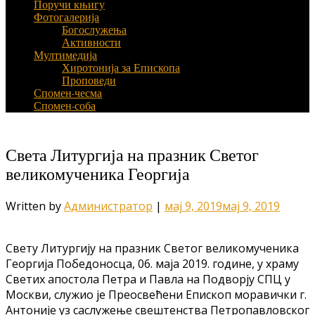
Поручи књигу
Фотогалерија
Богослужења
Активности
Мултимедија
Хиротонија за Епископа
Проповеди
Спомен-чесма
Спомен-соба
Света Литургија на празник Светог
великомученика Георгија
Written by
Администратор
|
мај 9, 2019
мај 9, 2019
Свету Литургију на празник Светог великомученика
Георгија Победоносца, 06. маја 2019. године, у храму
Светих апостола Петра и Павла на Подворју СПЦ у
Москви, служио је Преосвећени Епископ моравички г.
Антоније уз саслужење свештенства Петропавловског