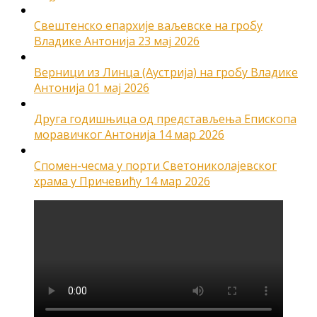
Свештенско епархије ваљевске на гробу
Владике Антонија
23 мај 2026
Верници из Линца (Аустрија) на гробу Владике
Антонија
01 мај 2026
Друга годишњица од представљења Епископа
моравичког Антонија
14 мар 2026
Спомен-чесма у порти Светониколајевског
храма у Причевићу
14 мар 2026