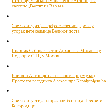
Интервју Епископа моравичког Антонија за
часопис „Вести“ из Ваљева
Света Литургија Пређеосвећених дарова у
уторак пете седмице Великог поста
Празник Сабора Светог Архангела Михаила у
Подворју СПЦ у Москви
Епископ Антоније на свечаном пријему код
Престолонаследника Александра Карађорђевића
Света Литургија на празник Успенија Пресвете
Богородице