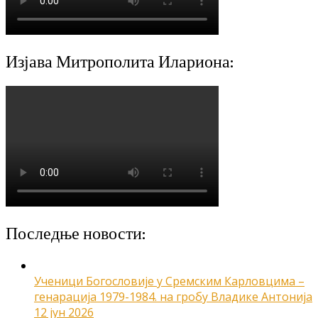
Изјава Митрополита Илариона:
Последње новости:
Ученици Богословије у Сремским Карловцима –
генарација 1979-1984. на гробу Владике Антонија
12 јун 2026