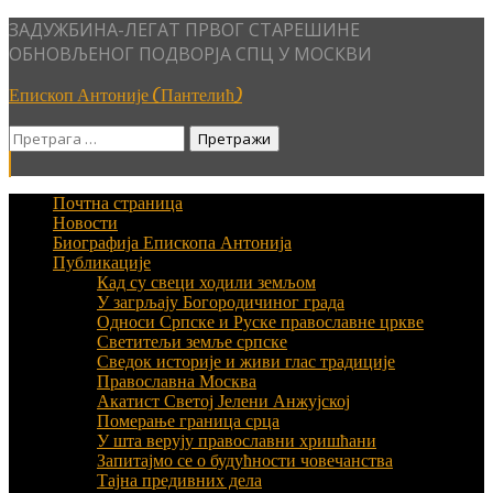
Skip
ЗАДУЖБИНА-ЛЕГАТ ПРВОГ СТАРЕШИНЕ
to
ОБНОВЉЕНОГ ПОДВОРЈА СПЦ У МОСКВИ
content
Епископ Антоније (Пантелић)
Претрага
за:
Почтна страница
Новости
Биографија Епископа Антонија
Публикације
Кад су свеци ходили земљом
У загрљају Богородичиног града
Односи Српске и Руске православне цркве
Светитељи земље српске
Сведок историје и живи глас традиције
Православна Москва
Акатист Светој Јелени Анжујској
Померање граница срца
У шта верују православни хришћани
Запитајмо се о будућности човечанства
Тајна предивних дела