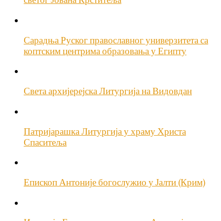
светог Јована Крститеља
Сарадња Руског православног универзитета са
коптским центрима образовања у Египту
Света архијерејска Литургија на Видовдан
Патријарашка Литургија у храму Христа
Спаситеља
Епископ Антоније богослужио у Јалти (Крим)