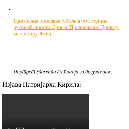
Централна прослава јубилеја 800 година
аутокефалности Српске Православне Цркве у
манастиру Жичи
Портрет Епископа Антонија за преузимање:
Изјава Патријарха Кирила: