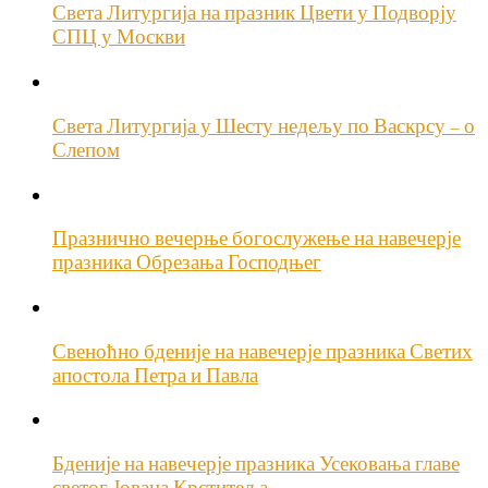
Света Литургија на празник Цвети у Подворју
СПЦ у Москви
Света Литургија у Шесту недељу по Васкрсу – о
Слепом
Празнично вечерње богослужење на навечерје
празника Обрезања Господњег
Свеноћно бденије на навечерје празника Светих
апостола Петра и Павла
Бденије на навечерје празника Усековања главе