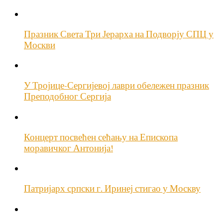
Празник Света Три Јерарха на Подворју СПЦ у
Москви
У Тројице-Сергијевој лаври обележен празник
Преподобног Сергија
Концерт посвећен сећању на Епископа
моравичког Антонија!
Патријарх српски г. Иринеј стигао у Москву