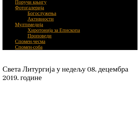
Поручи књигу
Фотогалерија
Богослужења
Активности
Мултимедија
Хиротонија за Епископа
Проповеди
Спомен-чесма
Спомен-соба
Света Литургија у недељу 08. децембра
2019. године