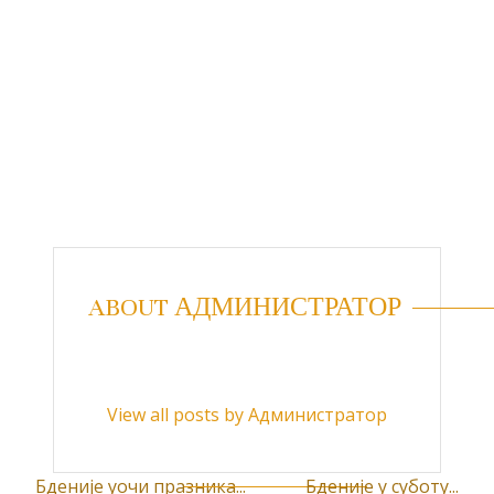
ABOUT АДМИНИСТРАТОР
View all posts by Администратор
Бденије уочи празника...
Бденије у суботу...
К