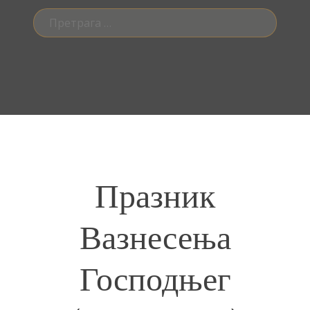
Претрага
за:
Празник
Вазнесења
Господњег