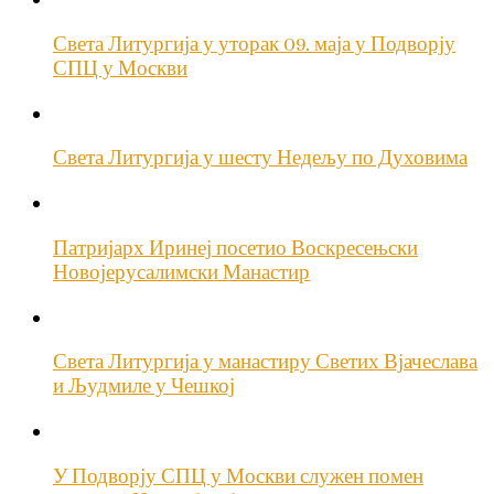
Света Литургија у уторак 09. маја у Подворју
СПЦ у Москви
Света Литургија у шесту Недељу по Духовима
Патријарх Иринеј посетио Воскресењски
Новојерусалимски Манастир
Света Литургија у манастиру Светих Вјачеслава
и Људмиле у Чешкој
У Подворју СПЦ у Москви служен помен