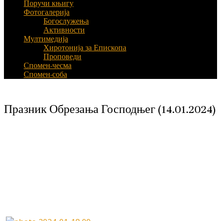
Поручи књигу
Фотогалерија
Богослужења
Активности
Мултимедија
Хиротонија за Епископа
Проповеди
Спомен-чесма
Спомен-соба
Празник Обрезања Господњег (14.01.2024)