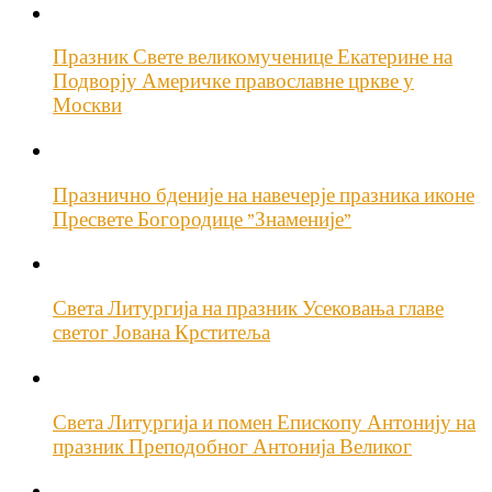
Празник Свете великомученице Екатерине на
Подворју Америчке православне цркве у
Москви
Празнично бденије на навечерје празника иконе
Пресвете Богородице ”Знаменије”
Света Литургија на празник Усековања главе
светог Јована Крститеља
Света Литургија и помен Епископу Антонију на
празник Преподобног Антонија Великог