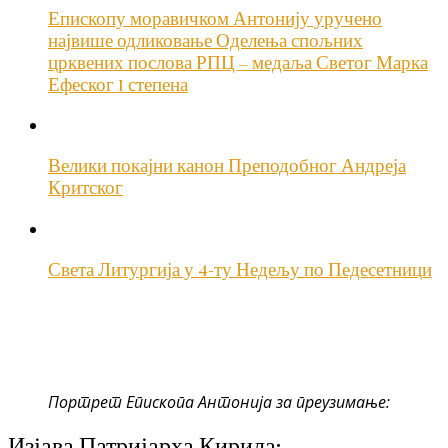
Епископу моравичком Антонију уручено
највише одликовање Оделења спољних
црквених послова РПЦ – медаља Светог Марка
Ефеског I степена
Велики покајни канон Преподобног Андреја
Критског
Света Литургија у 4-ту Недељу по Педесетници
Портрет Епископа Антонија за преузимање:
Изјава Патријарха Кирила: