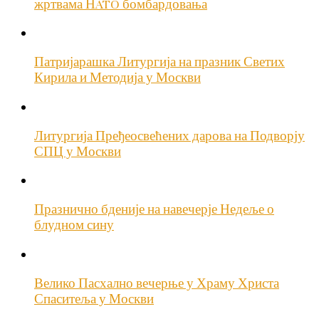
жртвама НATO бомбардовања
Патријарашка Литургија на празник Светих
Кирила и Методија у Москви
Литургија Пређеосвећених дарова на Подворју
СПЦ у Москви
Празнично бденије на навечерје Недеље о
блудном сину
Велико Пасхално вечерње у Храму Христа
Спаситеља у Москви