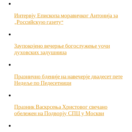
Интервју Епископа моравичког Антонија за
„Российскую газету“
Заупокојено вечерње богослужење уочи
духовских задушница
Празнично бденије на навечерје двадесет пете
Недеље по Педесетници
Празник Васкрсења Христовог свечано
обележен на Подворју СПЦ у Москви