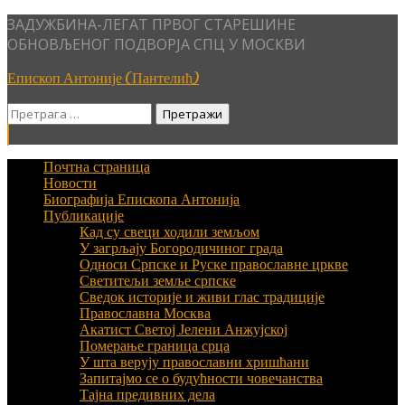
Skip
ЗАДУЖБИНА-ЛЕГАТ ПРВОГ СТАРЕШИНЕ
to
ОБНОВЉЕНОГ ПОДВОРЈА СПЦ У МОСКВИ
content
Епископ Антоније (Пантелић)
Претрага
за:
Почтна страница
Новости
Биографија Епископа Антонија
Публикације
Кад су свеци ходили земљом
У загрљају Богородичиног града
Односи Српске и Руске православне цркве
Светитељи земље српске
Сведок историје и живи глас традиције
Православна Москва
Акатист Светој Јелени Анжујској
Померање граница срца
У шта верују православни хришћани
Запитајмо се о будућности човечанства
Тајна предивних дела