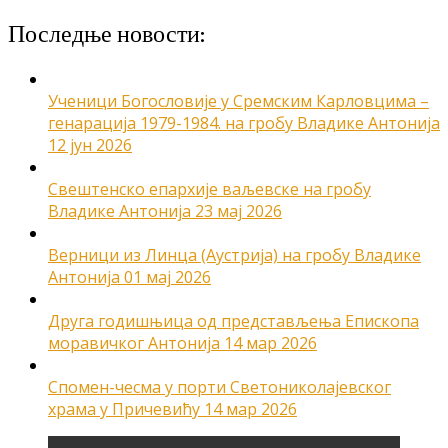
Последње новости:
Ученици Богословије у Сремским Карловцима –
генарација 1979-1984. на гробу Владике Антонија
12 јун 2026
Свештенско епархије ваљевске на гробу
Владике Антонија
23 мај 2026
Верници из Линца (Аустрија) на гробу Владике
Антонија
01 мај 2026
Друга годишњица од представљења Епископа
моравичког Антонија
14 мар 2026
Спомен-чесма у порти Светониколајевског
храма у Причевићу
14 мар 2026