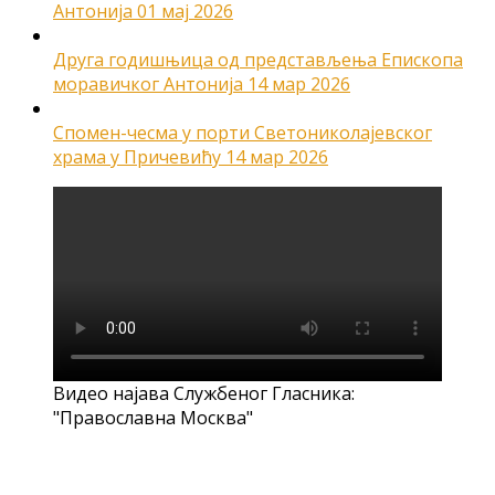
Антонија
01 мај 2026
Друга годишњица од представљења Епископа
моравичког Антонија
14 мар 2026
Спомен-чесма у порти Светониколајевског
храма у Причевићу
14 мар 2026
Видео најава Службеног Гласника:
"Православна Москва"