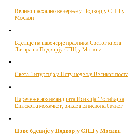
Велико пасхално вечерње у Подворју СПЦ у
Москви
Бденије на навечерје празника Светог кнеза
Лазара на Подворју СПЦ у Москви
Света Литургија у Пету недељу Великог поста
Наречење архимандрита Исихија (Рогића) за
Епископа мохачког, викара Епископа бачког
Прво бденије у Подворју СПЦ у Москви