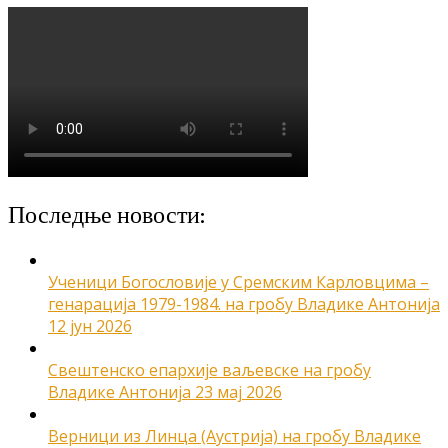
Последње новости:
Ученици Богословије у Сремским Карловцима –
генарација 1979-1984. на гробу Владике Антонија
12 јун 2026
Свештенско епархије ваљевске на гробу
Владике Антонија
23 мај 2026
Верници из Линца (Аустрија) на гробу Владике