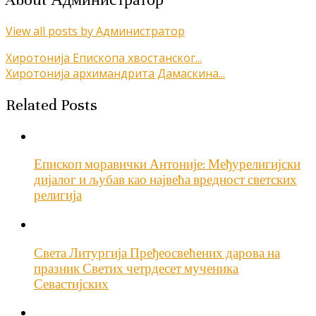
View all posts by Администратор
Кретање
Хиротонија Епископа хвостанског...
Хиротонија архимандрита Дамаскина...
чланка
Related Posts
Епископ моравички Антоније: Међурелигијски
дијалог и љубав као највећа вредност светских
религија
Света Литургија Пређеосвећених дарова на
празник Светих четрдесет мученика
Севастијских