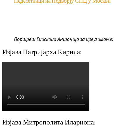
Педесетници на Подворју СПЦ у Москви
Портрет Епископа Антонија за преузимање:
Изјава Патријарха Кирила:
Изјава Митрополита Илариона: