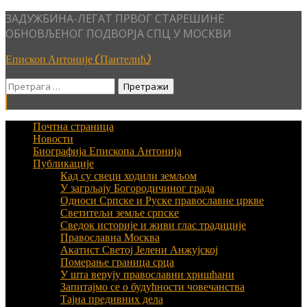
Skip
ЗАДУЖБИНА-ЛЕГАТ ПРВОГ СТАРЕШИНЕ
to
ОБНОВЉЕНОГ ПОДВОРЈА СПЦ У МОСКВИ
content
Епископ Антоније (Пантелић)
Претрага
за:
Почтна страница
Новости
Биографија Епископа Антонија
Публикације
Кад су свеци ходили земљом
У загрљају Богородичиног града
Односи Српске и Руске православне цркве
Светитељи земље српске
Сведок историје и живи глас традиције
Православна Москва
Акатист Светој Јелени Анжујској
Померање граница срца
У шта верују православни хришћани
Запитајмо се о будућности човечанства
Тајна предивних дела