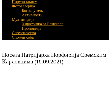
Поручи књигу
Фотогалерија
Богослужења
Активности
Мултимедија
Хиротонија за Епископа
Проповеди
Спомен-чесма
Спомен-соба
Посета Патријарха Порфирија Сремским
Карловцима (16.09.2021)