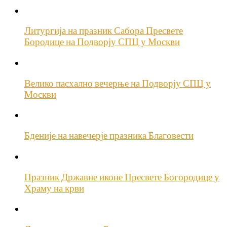
Литургија на празник Сабора Пресвете
Бородице на Подворју СПЦ у Москви
Велико пасхално вечерње на Подворју СПЦ у
Москви
Бденије на навечерје празника Благовести
Празник Државне иконе Пресвете Богородице у
Храму на крви