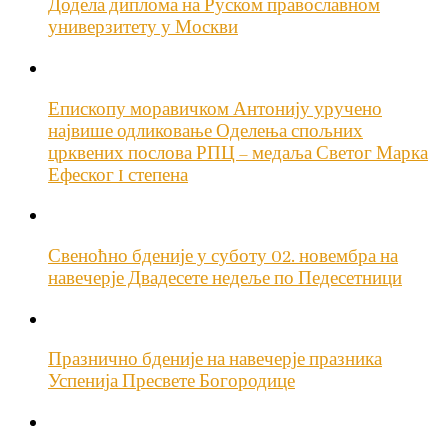
Додела диплома на Руском православном
универзитету у Москви
Епископу моравичком Антонију уручено
највише одликовање Оделења спољних
црквених послова РПЦ – медаља Светог Марка
Ефеског I степена
Свеноћно бденије у суботу 02. новембра на
навечерје Двадесете недеље по Педесетници
Празнично бденије на навечерје празника
Успенија Пресвете Богородице