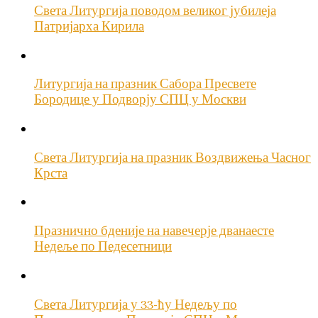
Света Литургија поводом великог јубилеја
Патријарха Кирила
Литургија на празник Сабора Пресвете
Бородице у Подворју СПЦ у Москви
Света Литургија на празник Воздвижења Часног
Крста
Празнично бденије на навечерје дванаесте
Недеље по Педесетници
Света Литургија у 33-ћу Недељу по