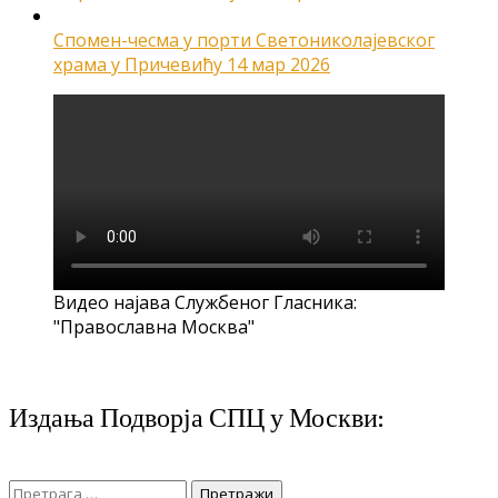
Спомен-чесма у порти Светониколајевског
храма у Причевићу
14 мар 2026
Видео најава Службеног Гласника:
"Православна Москва"
Издања Подворја СПЦ у Москви:
Претрага