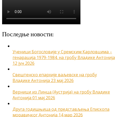
Последње новости:
Ученици Богословије у Сремским Карловцима –
генарација 1979-1984. на гробу Владике Антонија
12 јун 2026
Свештенско епархије ваљевске на гробу
Владике Антонија
23 мај 2026
Верници из Линца (Аустрија) на гробу Владике
Антонија
01 мај 2026
Друга годишњица од представљења Епископа
моравичког Антонија
14 мар 2026