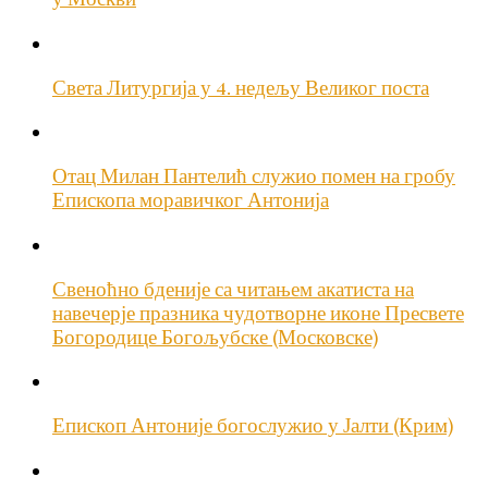
Света Литургија у 4. недељу Великог поста
Отац Милан Пантелић служио помен на гробу
Епископа моравичког Антонија
Свеноћно бденије са читањем акатиста на
навечерје празника чудотворне иконе Пресвете
Богородице Богољубске (Московске)
Епископ Антоније богослужио у Јалти (Крим)