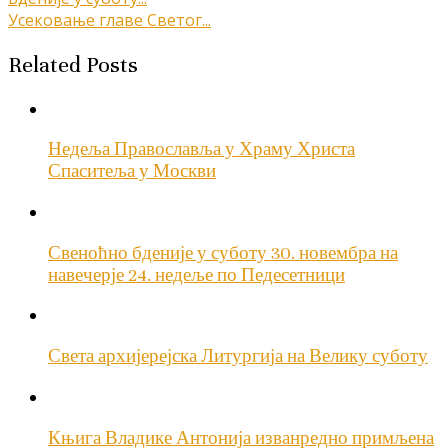
Усековање главе Светог...
чланка
Related Posts
Недеља Православља у Храму Христа
Спаситеља у Москви
Свеноћно бденије у суботу 30. новембра на
навечерје 24. недеље по Педесетници
Света архијерејска Литургија на Велику суботу
Књига Владике Антонија изванредно примљена