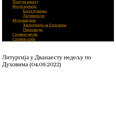
Поручи књигу
Фотогалерија
Богослужења
Активности
Мултимедија
Хиротонија за Епископа
Проповеди
Спомен-чесма
Спомен-соба
Литургија у Дванаесту недељу по
Духовима (04.09.2022)