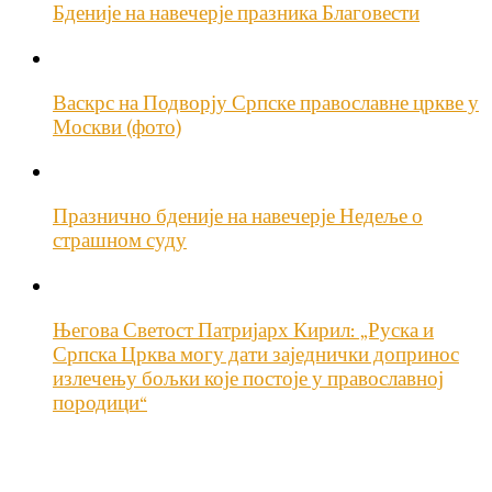
Бденије на навечерје празника Благовести
Васкрс на Подворју Српске православне цркве у
Москви (фото)
Празнично бденије на навечерје Недеље о
страшном суду
Његова Светост Патријарх Кирил: „Руска и
Српска Црква могу дати заједнички допринос
излечењу бољки које постоје у православној
породици“