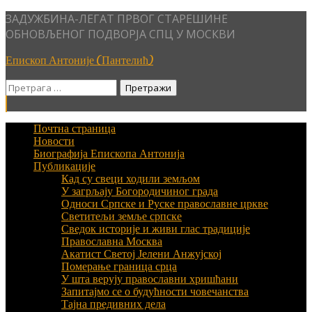
Skip
ЗАДУЖБИНА-ЛЕГАТ ПРВОГ СТАРЕШИНЕ
to
ОБНОВЉЕНОГ ПОДВОРЈА СПЦ У МОСКВИ
content
Епископ Антоније (Пантелић)
Претрага
за:
Почтна страница
Новости
Биографија Епископа Антонија
Публикације
Кад су свеци ходили земљом
У загрљају Богородичиног града
Односи Српске и Руске православне цркве
Светитељи земље српске
Сведок историје и живи глас традиције
Православна Москва
Акатист Светој Јелени Анжујској
Померање граница срца
У шта верују православни хришћани
Запитајмо се о будућности човечанства
Тајна предивних дела