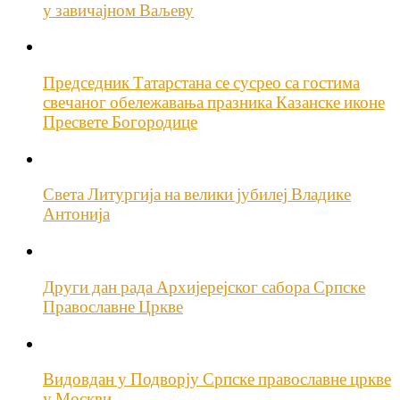
у завичајном Ваљеву
Председник Татарстана се сусрео са гостима
свечаног обележавања празника Казанске иконе
Пресвете Богородице
Света Литургија на велики јубилеј Владике
Антонија
Други дан рада Архијерејског сабора Српске
Православне Цркве
Видовдан у Подворју Српске православне цркве
у Москви