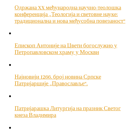
Одржана XX међународна научно-теолошка
конференција „Теологија и световне науке:
традиционална и нова међусобна повезаност“
Епископ Антоније на Цвети богослужио у
Петропавловском храму у Москви
Најновији 1266. број новина Српске
Патријаршије „Православље“.
Патријарашка Литургија на празник Светог
кнеза Владимира