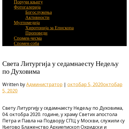
Поручи књигу
Фотогалерија
Богослужења
Активности
Мултимедија
Хиротонија за Епископа
Проповеди
Спомен-чесма
Спомен-соба
Света Литургија у седамнаесту Недељу
по Духовима
Written by
Администратор
|
октобар 5, 2020
октобар
5, 2020
Свету Литургију у седамнаесту Недељу по Духовима,
04. октобра 2020. године, у храму Светих апостола
Петра и Павла на Подворју СПЦ у Москви, служили су
Његово Блаженство Архиепископ Охридски и