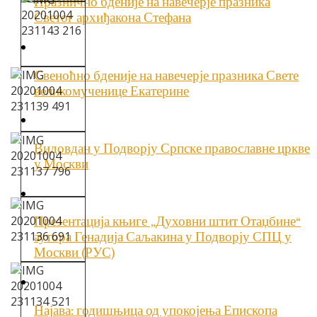
Празнично бденије на навечерје празника
Светог архиђакона Стефана
Свеноћно бденије на навечерје празника Свете
великомученице Екатерине
Видовдан у Подворју Српске православне цркве
у Москви
Презентација књиге „Духовни штит Отаџбине“
аутора Генадија Саљакина у Подворју СПЦ у
Москви (РУС)
Најава: годишњица од упокојења Епископа