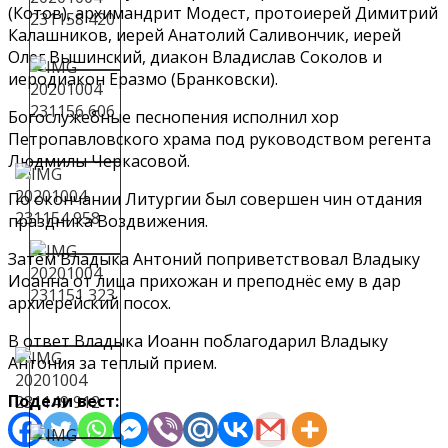
(Котов), архимандрит Модест, протоиерей Димитрий
Калашников, иерей Анатолий Саливончик, иерей
Олег Вышинский, диакон Владислав Соколов и
иеродиакон Еразмо (Бранковски).
Богослужебные песнопения исполнил хор
Петропавловского храма под руководством регента
Людмилы Черкасовой.
По окончании Литургии был совершен чин отдания
праздника Воздвижения.
Затем Владыка Антоний поприветствовал Владыку
Иоанна от лица прихожан и преподнёс ему в дар
архиерейский посох.
В ответ Владыка Иоанн поблагодарил Владыку
Антония за теплый прием.
Подели вест: