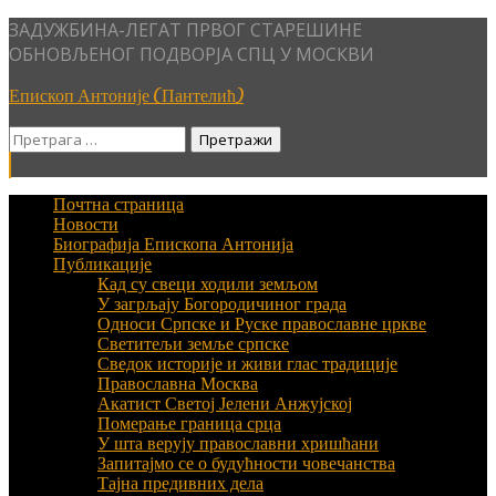
Skip
ЗАДУЖБИНА-ЛЕГАТ ПРВОГ СТАРЕШИНЕ
to
ОБНОВЉЕНОГ ПОДВОРЈА СПЦ У МОСКВИ
content
Епископ Антоније (Пантелић)
Претрага
за:
Почтна страница
Новости
Биографија Епископа Антонија
Публикације
Кад су свеци ходили земљом
У загрљају Богородичиног града
Односи Српске и Руске православне цркве
Светитељи земље српске
Сведок историје и живи глас традиције
Православна Москва
Акатист Светој Јелени Анжујској
Померање граница срца
У шта верују православни хришћани
Запитајмо се о будућности човечанства
Тајна предивних дела