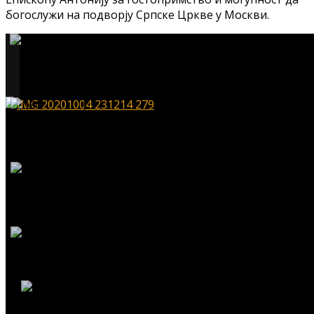
богослужи на подворју Српске Цркве у Москви.