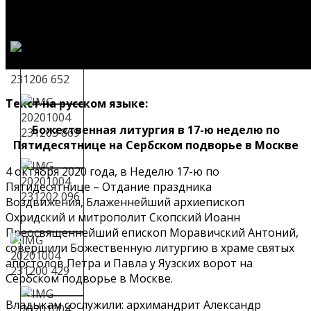
Текст на русском языке:
Божественная литургия в 17-ю неделю по
Пятидесятнице на Сербском подворье в Москве
4 октября 2020 года, в Неделю 17-ю по
Пятидесятнице – Отдание праздника
Воздвижения, Блаженнейший архиепископ
Охридский и митрополит Скопский Иоанн
Преосвященнейший епископ Моравичский Антоний,
совершили Божественную литургию в храме святых
апостолов Петра и Павла у Яузских ворот на
Сербском подворье в Москве.
Владыкам сослужили: архимандрит Александр