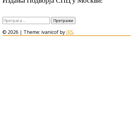
Издања Подворја СПЦ у Москви:
Претрага
за:
© 2026
|
Theme: ivanicof by
JRS
.