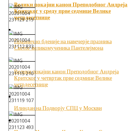
Велики покајни канон Преподобног Андреја
Критског у среду прве седмице Велике
четрдесетнице
Празнично бденије на навечерје празника
Светог великомученика Пантелејмона
Велики покајни канон Преподобног Андреја
Критског у четвртак прве седмице Велике
четрдесетнице
Илиндан на Подворју СПЦ у Москви