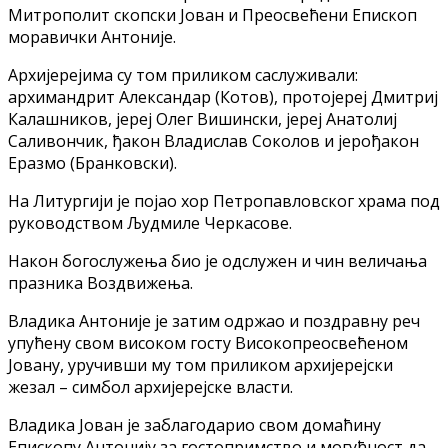
Митрополит скопски Јован и Преосвећени Епископ
моравички Антоније.
Архијерејима су том приликом саслуживали:
архимандрит Александар (Котов), протојереј Дмитриј
Калашников, јереј Олег Вишински, јереј Анатолиј
Саливончик, ђакон Владислав Соколов и јерођакон
Еразмо (Бранковски).
На Литургији је појао хор Петропавловског храма под
руководством Људмиле Черкасове.
Након богослужења био је одслужен и чин величања
празника Воздвижења.
Владика Антоније је затим одржао и поздравну реч
упућену свом високом госту Високопреосвећеном
Јовану, уручивши му том приликом архијерејски
жезал – симбол архијерејске власти.
Владика Јован је заблагодарио свом домаћину
Епископу Антонију за гостопримство и могућност да