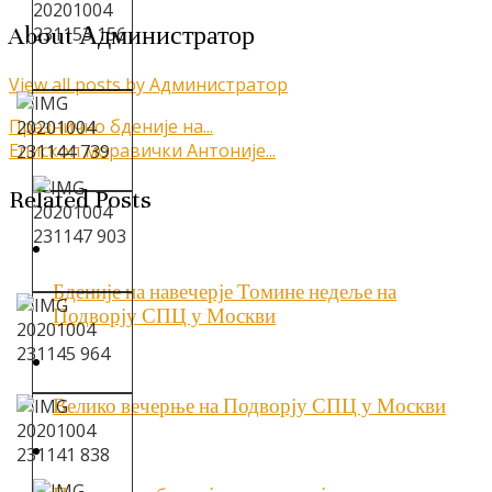
About Администратор
View all posts by Администратор
Кретање
Празнично бденије на...
Епископ моравички Антоније...
чланка
Related Posts
Бденије на навечерје Томине недеље на
Подворју СПЦ у Москви
Велико вечерње на Подворју СПЦ у Москви