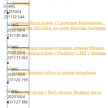
Антонија
Ученици Богословије у Сремским Карловцима –
генарација 1979-1984. на гробу Владике Антонија
Архиепископ прашки и чешких земаља Михаил
(Дандар) богослужио у Подворју СПЦ у Москви
Јутрење Велике суботе са чином погребења
Света Литургија у Пету недељу Великог поста