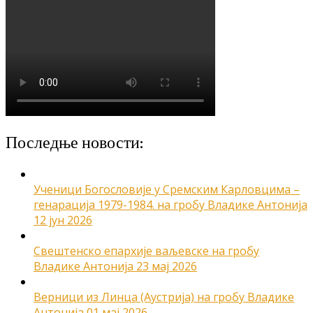
Последње новости:
Ученици Богословије у Сремским Карловцима –
генарација 1979-1984. на гробу Владике Антонија
12 јун 2026
Свештенско епархије ваљевске на гробу
Владике Антонија
23 мај 2026
Верници из Линца (Аустрија) на гробу Владике
Антонија
01 мај 2026