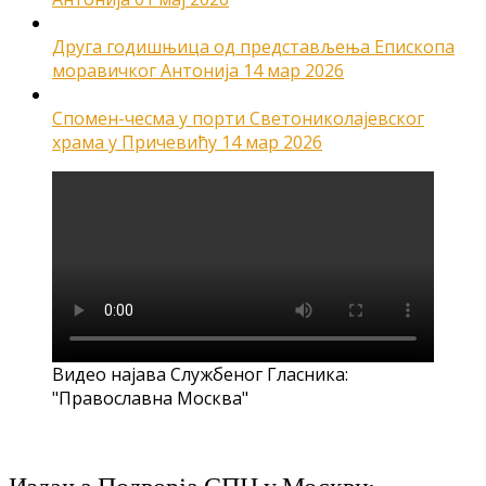
Друга годишњица од представљења Епископа
моравичког Антонија
14 мар 2026
Спомен-чесма у порти Светониколајевског
храма у Причевићу
14 мар 2026
Видео најава Службеног Гласника:
"Православна Москва"