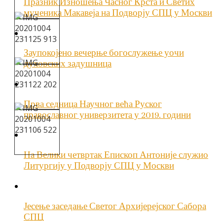
Празник Изношења Часног Крста и Светих
мученика Макавеја на Подворју СПЦ у Москви
Заупокојено вечерње богослужење уочи
духовских задушница
Прва седница Научног већа Руског
православног универзитета у 2019. години
На Велики четвртак Епископ Антоније служио
Литургију у Подворју СПЦ у Москви
Јесење заседање Светог Архијерејског Сабора
СПЦ