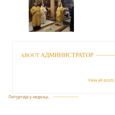
ABOUT АДМИНИСТРАТОР
View all pos
Литургија у недељу...
К
р