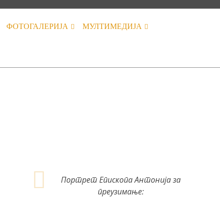
ФОТОГАЛЕРИЈА
МУЛТИМЕДИЈА
Портрет Епископа Антонија за
преузимање: