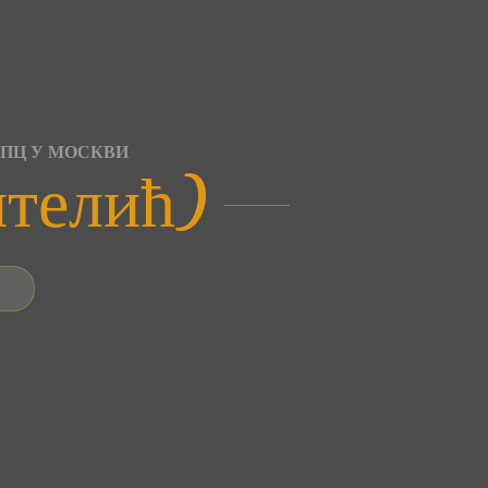
СПЦ У МОСКВИ
нтелић)