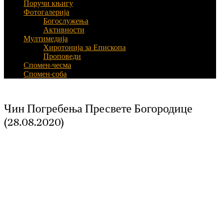
Поручи књигу
Фотогалерија
Богослужења
Активности
Мултимедија
Хиротонија за Епископа
Проповеди
Спомен-чесма
Спомен-соба
Чин Погребења Пресвете Богородице
(28.08.2020)