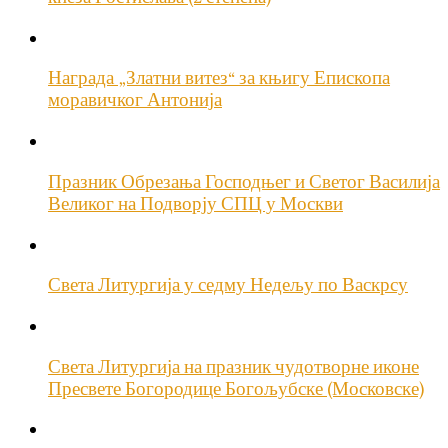
Награда „Златни витез“ за књигу Епископа
моравичког Антонија
Празник Обрезања Господњег и Светог Василија
Великог на Подворју СПЦ у Москви
Света Литургија у седму Недељу по Васкрсу
Света Литургија на празник чудотворне иконе
Пресвете Богородице Богољубске (Московске)