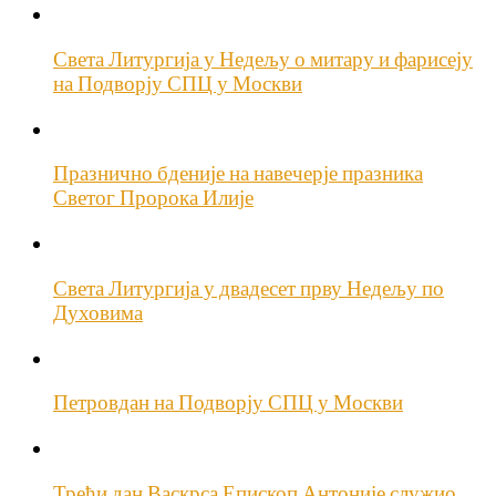
Света Литургија у Недељу о митару и фарисеју
на Подворју СПЦ у Москви
Празнично бденије на навечерје празника
Светог Пророка Илије
Света Литургија у двадесет прву Недељу по
Духовима
Петровдан на Подворју СПЦ у Москви
Трећи дан Васкрса Епископ Антоније служио