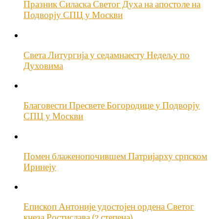
Празник Силаска Светог Духа на апостоле на
Подворју СПЦ у Москви
Света Литургија у седамнаесту Недељу по
Духовима
Благовести Пресвете Богородице у Подворју
СПЦ у Москви
Помен блаженопочившем Патријарху српском
Иринеју
Епископ Антоније удостојен ордена Светог
кнеза Ростислава (2 степена)