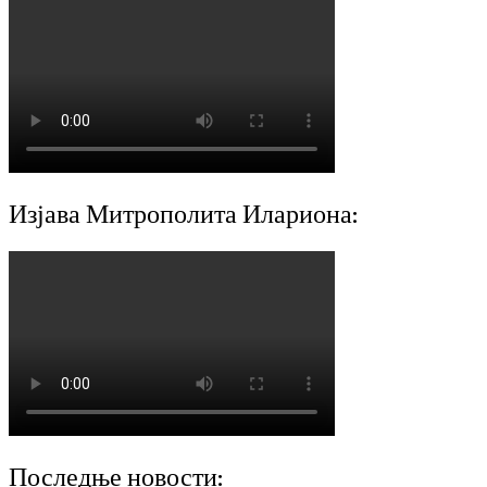
Изјава Митрополита Илариона:
Последње новости: