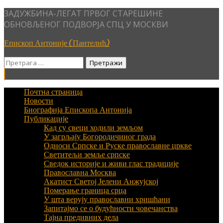
Skip
ЗАДУЖБИНА-ЛЕГАТ ПРВОГ СТАРЕШИНЕ
to
ОБНОВЉЕНОГ ПОДВОРЈА СПЦ У МОСКВИ
content
Епископ Антоније (Пантелић)
Претрага
за:
Почтна страница
Новости
Биографија Епископа Антонија
Публикације
Кад су свеци ходили земљом
У загрљају Богородичиног града
Односи Српске и Руске православне цркве
Светитељи земље српске
Сведок историје и живи глас традиције
Православна Москва
Акатист Светој Јелени Анжујској
Померање граница срца
У шта верују православни хришћани
Запитајмо се о будућности човечанства
Тајна предивних дела