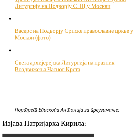
Литургију на Подворју СПЦ у Москви
Васкрс на Подворју Српске православне цркве у
Москви (фото)
Света архијерејска Литургија на празник
Воздвижења Часног Крста
Портрет Епископа Антонија за преузимање:
Изјава Патријарха Кирила: