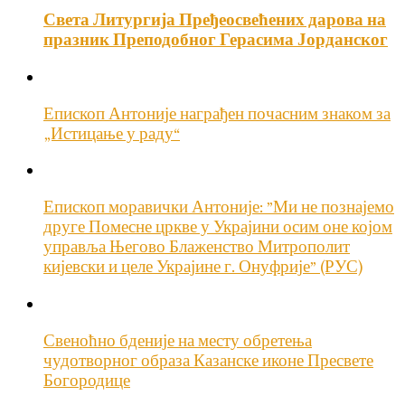
Света Литургија Пређеосвећених дарова на
празник Преподобног Герасима Јорданског
Епископ Антоније награђен почасним знаком за
„Истицање у раду“
Епископ моравички Антоније: ”Ми не познајемо
друге Помесне цркве у Украјини осим оне којом
управља Његово Блаженство Митрополит
кијевски и целе Украјине г. Онуфрије” (РУС)
Свеноћно бденије на месту обретења
чудотворног образа Казанске иконе Пресвете
Богородице