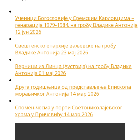
Ученици Богословије у Сремским Карловцима –
генарација 1979-1984. на гробу Владике Антонија
12 јун 2026
Свештенско епархије ваљевске на гробу
Владике Антонија
23 мај 2026
Верници из Линца (Аустрија) на гробу Владике
Антонија
01 мај 2026
Друга годишњица од представљења Епископа
моравичког Антонија
14 мар 2026
Спомен-чесма у порти Светониколајевског
храма у Причевићу
14 мар 2026