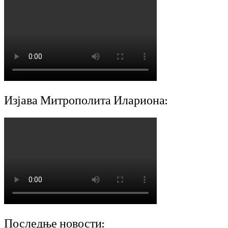
Изјава Митрополита Илариона:
Последње новости: