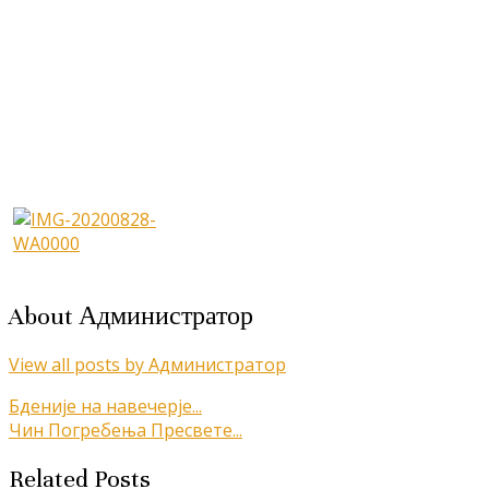
About Администратор
View all posts by Администратор
Кретање
Бденије на навечерје...
Чин Погребења Пресвете...
чланка
Related Posts