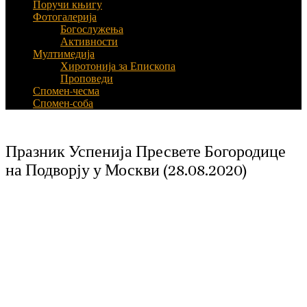
Поручи књигу
Фотогалерија
Богослужења
Активности
Мултимедија
Хиротонија за Епископа
Проповеди
Спомен-чесма
Спомен-соба
Празник Успенија Пресвете Богородице
на Подворју у Москви (28.08.2020)