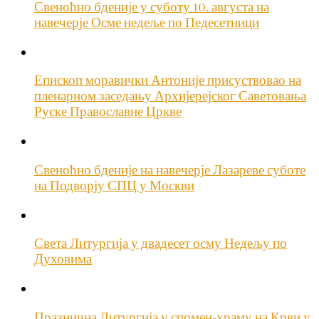
Свеноћно бденије у суботу 10. августа на
навечерје Осме недеље по Педесетници
Епископ моравички Антоније присуствовао на
пленарном заседању Архијерејског Саветовања
Руске Православне Цркве
Свеноћно бденије на навечерје Лазареве суботе
на Подворју СПЦ у Москви
Света Литургија у двадесет осму Недељу по
Духовима
Празнична Литургија у спомен-храму на Крви у