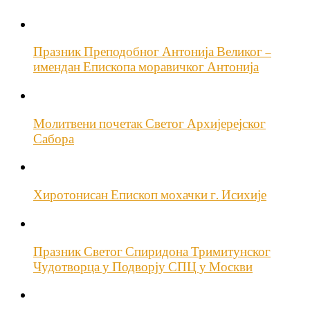
Празник Преподобног Антонија Великог –
имендан Епископа моравичког Антонија
Молитвени почетак Светог Архијерејског
Сабора
Хиротонисан Епископ мохачки г. Исихије
Празник Светог Спиридона Тримитунског
Чудотворца у Подворју СПЦ у Москви