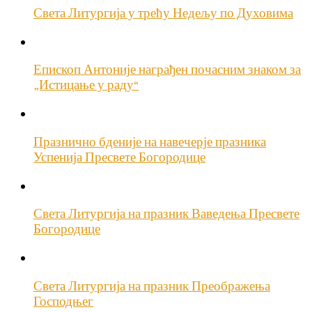
Света Литургија у трећу Недељу по Духовима
Епископ Антоније награђен почасним знаком за
„Истицање у раду“
Празнично бденије на навечерје празника
Успенија Пресвете Богородице
Света Литургија на празник Ваведења Пресвете
Богородице
Света Литургија на празник Преображења
Господњег