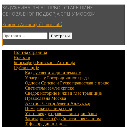
Skip
ЗАДУЖБИНА-ЛЕГАТ ПРВОГ СТАРЕШИНЕ
to
ОБНОВЉЕНОГ ПОДВОРЈА СПЦ У МОСКВИ
content
Епископ Антоније (Пантелић)
Претрага
за:
Почтна страница
Новости
Биографија Епископа Антонија
Публикације
Кад су свеци ходили земљом
У загрљају Богородичиног града
Односи Српске и Руске православне цркве
Светитељи земље српске
Сведок историје и живи глас традиције
Православна Москва
Акатист Светој Јелени Анжујској
Померање граница срца
У шта верују православни хришћани
Запитајмо се о будућности човечанства
Тајна предивних дела