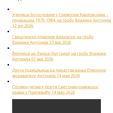
Ученици Богословије у Сремским Карловцима –
генарација 1979-1984. на гробу Владике Антонија
12 јун 2026
Свештенско епархије ваљевске на гробу
Владике Антонија
23 мај 2026
Верници из Линца (Аустрија) на гробу Владике
Антонија
01 мај 2026
Друга годишњица од представљења Епископа
моравичког Антонија
14 мар 2026
Спомен-чесма у порти Светониколајевског
храма у Причевићу
14 мар 2026