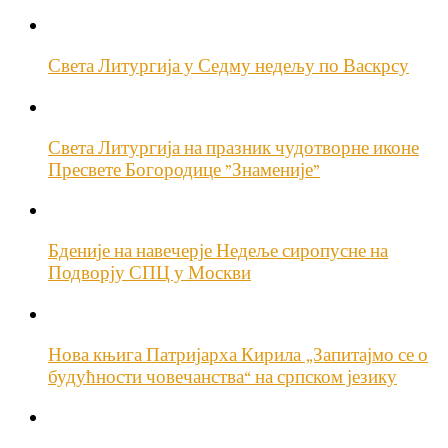
Света Литургија у Седму недељу по Васкрсу
Света Литургија на празник чудотворне иконе
Пресвете Богородице ”Знаменије”
Бденије на навечерје Недеље сиропусне на
Подворју СПЦ у Москви
Нова књига Патријарха Кирила „Запитајмо се о
будућности човечанства“ на српском језику