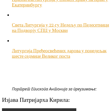
Екатеринбургу
Света Литургија у 22-гу Недељу по Педесетници
на Подворју СПЦ у Москви
Литургија Пређеосвећених дарова у понедељак
шесте седмице Великог поста
Портрет Епископа Антонија за преузимање:
Изјава Патријарха Кирила: