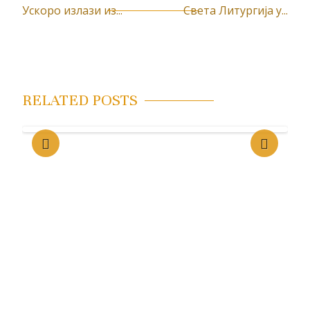
Ускоро излази из...
Света Литургија у...
К
р
е
т
RELATED POSTS
а
њ
е
ч
л
а
н
к