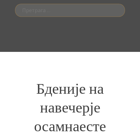
Претрага
за:
Бденије на
навечерје
осамнаесте