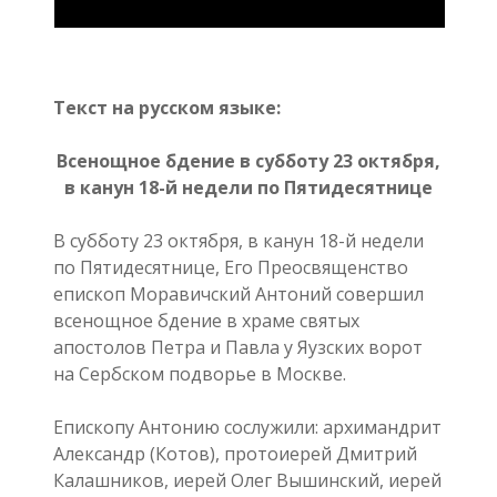
Текст на русском языке:
Всенощное бдение в субботу 23 октября,
в канун 18-й недели по Пятидесятнице
В субботу 23 октября, в канун 18-й недели
по Пятидесятнице, Его Преосвященство
епископ Моравичский Антоний совершил
всенощное бдение в храме святых
апостолов Петра и Павла у Яузских ворот
на Сербском подворье в Москве.
Епископу Антонию сослужили: архимандрит
Александр (Котов), протоиерей Дмитрий
Калашников, иерей Олег Вышинский, иерей