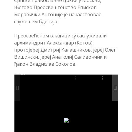
Српске православне цркве у Москви,
Његово Преосвештенство Епископ
моравички Антоније је началствовао
служењем бденија.
Преосвећеном владици су саслуживали:
архимандрит Александар (Котов),
протојереј Дмитриј Калашников, јереј Олег
Вишински, јереј Анатолиј Саливончик и
ђакон Владислав Соколов.