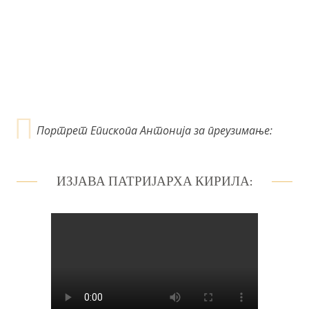
а
н
к
а
Портрет Епископа Антонија за преузимање:
ИЗЈАВА ПАТРИЈАРХА КИРИЛА: