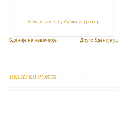
View all posts by Администратор
Бденије на навечерје...
Друго бденије у...
К
р
е
т
RELATED POSTS
а
њ
е
ч
л