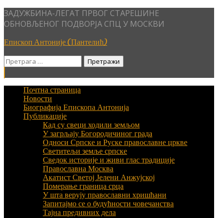
Skip
ЗАДУЖБИНА-ЛЕГАТ ПРВОГ СТАРЕШИНЕ
to
ОБНОВЉЕНОГ ПОДВОРЈА СПЦ У МОСКВИ
content
Епископ Антоније (Пантелић)
Претрага
за:
Почтна страница
Новости
Биографија Епископа Антонија
Публикације
Кад су свеци ходили земљом
У загрљају Богородичиног града
Односи Српске и Руске православне цркве
Светитељи земље српске
Сведок историје и живи глас традиције
Православна Москва
Акатист Светој Јелени Анжујској
Померање граница срца
У шта верују православни хришћани
Запитајмо се о будућности човечанства
Тајна предивних дела