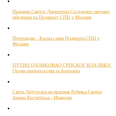
Празник Светог Димитрија Солунског свечано
обележен на Подворју СПЦ у Москви
Петровдан – Крсна слава Подворја СПЦ у
Москви
ПУТИН ОДЛИКОВАО СРПСКОГ ВЛАДИКУ:
Орден пријатељства за Антонија
Света Литургија на празник Рођења Светог
Јована Крститеља – Ивандан