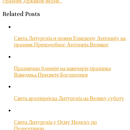
Празник Државне иконе...
чланка
Related Posts
Света Литургија и помен Епископу Антонију на
празник Преподобног Антонија Великог
Празнично бденије на навечерје празника
Ваведења Пресвете Богородице
Света архијерејска Литургија на Велику суботу
Света Литургија у Осму Недељу по
Педесетници