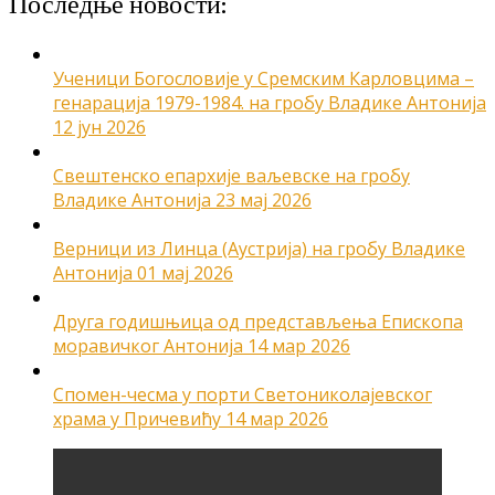
Последње новости:
Ученици Богословије у Сремским Карловцима –
генарација 1979-1984. на гробу Владике Антонија
12 јун 2026
Свештенско епархије ваљевске на гробу
Владике Антонија
23 мај 2026
Верници из Линца (Аустрија) на гробу Владике
Антонија
01 мај 2026
Друга годишњица од представљења Епископа
моравичког Антонија
14 мар 2026
Спомен-чесма у порти Светониколајевског
храма у Причевићу
14 мар 2026