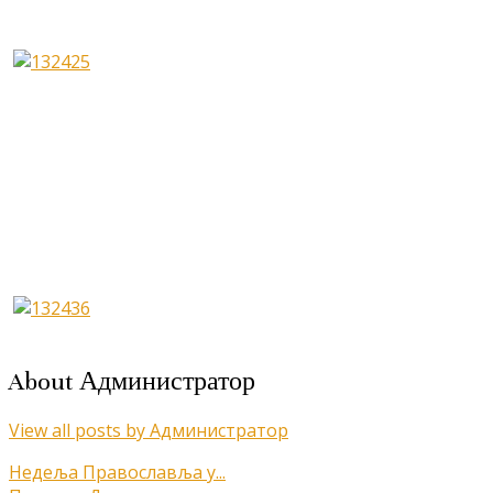
About Администратор
View all posts by Администратор
Кретање
Недеља Православља у...