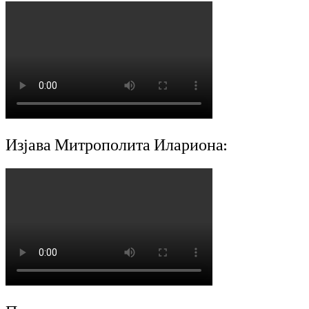
Изјава Митрополита Илариона: