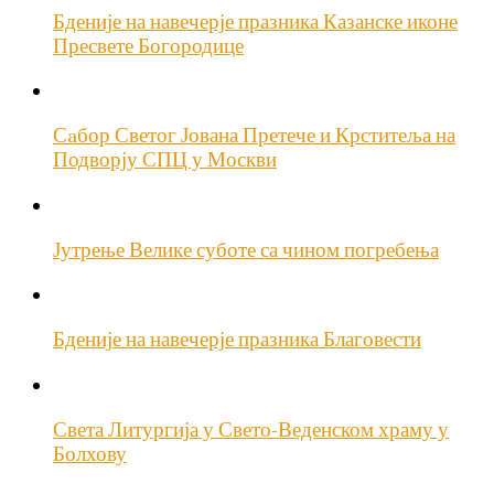
Бденије на навечерје празника Казанске иконе
Пресвете Богородице
Сaбор Светог Јована Претече и Крститеља на
Подворју СПЦ у Москви
Јутрење Велике суботе са чином погребења
Бденије на навечерје празника Благовести
Света Литургија у Свето-Веденском храму у
Болхову