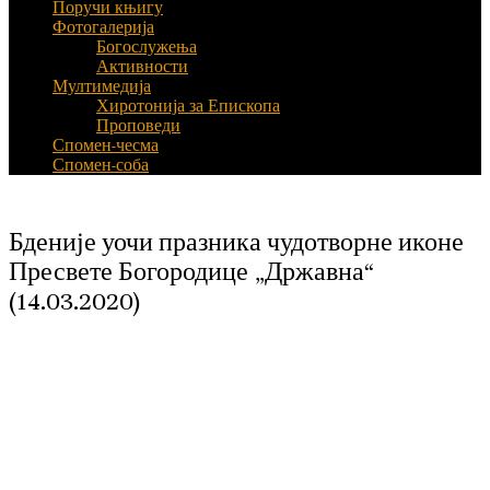
Поручи књигу
Фотогалерија
Богослужења
Активности
Мултимедија
Хиротонија за Епископа
Проповеди
Спомен-чесма
Спомен-соба
Бденије уочи празника чудотворне иконе
Пресвете Богородице „Државна“
(14.03.2020)