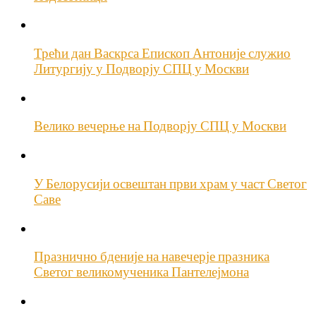
Трећи дан Васкрса Епископ Антоније служио
Литургију у Подворју СПЦ у Москви
Велико вечерње на Подворју СПЦ у Москви
У Белорусији освештан први храм у част Светог
Саве
Празнично бденије на навечерје празника
Светог великомученика Пантелејмона