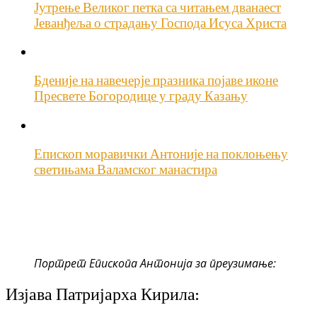
Јутрење Великог петка са читањем дванаест
Јеванђеља о страдању Господа Исуса Христа
Бденије на навечерје празника појаве иконе
Пресвете Богородице у граду Казању
Епископ моравички Антоније на поклоњењу
светињама Валамског манастира
Портрет Епископа Антонија за преузимање:
Изјава Патријарха Кирила: