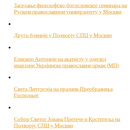
Заседање филозофско-богословског семинара на
Руском православном универзитету у Москви
Друго бденије у Подворју СПЦ у Москви
Епископ Антоније на акатисту у одеској
епархији Украјинске православне цркве (МП)
Света Литургија на празник Преображења
Господњег
Собор Светог Јована Претече и Крститеља на
Подворју СПЦ у Москви