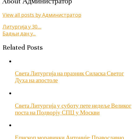
About Администратор
View all posts by Администратор
Кретање
Литургија у 30....
Бадњи дан у...
чланка
Related Posts
Света Литургија на празник Силаска Светог
Духа на апостоле
Света Литургија у суботу пете недеље Великог
поста на Подворју СПЦ у Москви
Епископ моравички Антоније: Православно