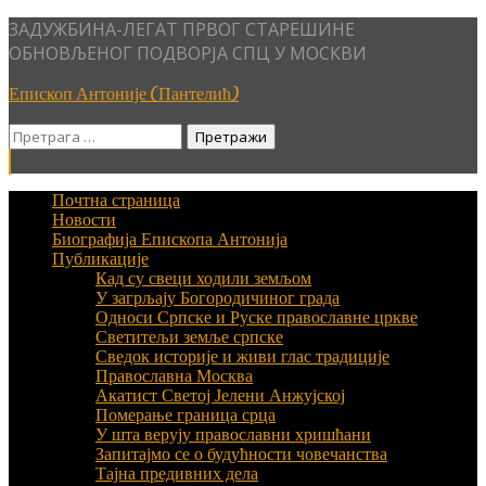
Skip
ЗАДУЖБИНА-ЛЕГАТ ПРВОГ СТАРЕШИНЕ
to
ОБНОВЉЕНОГ ПОДВОРЈА СПЦ У МОСКВИ
content
Епископ Антоније (Пантелић)
Претрага
за:
Почтна страница
Новости
Биографија Епископа Антонија
Публикације
Кад су свеци ходили земљом
У загрљају Богородичиног града
Односи Српске и Руске православне цркве
Светитељи земље српске
Сведок историје и живи глас традиције
Православна Москва
Акатист Светој Јелени Анжујској
Померање граница срца
У шта верују православни хришћани
Запитајмо се о будућности човечанства
Тајна предивних дела