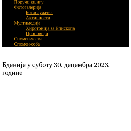
Поручи књигу
Фотогалерија
Богослужења
Активности
Мултимедија
Хиротонија за Епископа
Проповеди
Спомен-чесма
Спомен-соба
Бденије у суботу 30. децембра 2023.
године