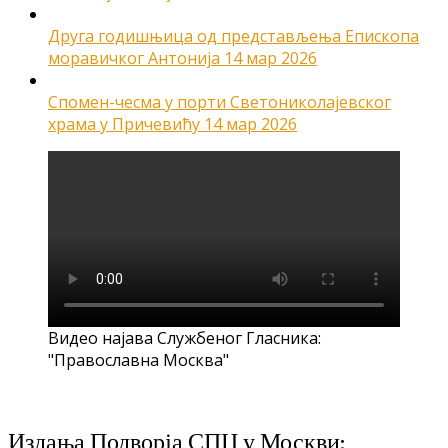
Друга годишњица од представљења Епископа
моравичког Антонија
14 мар 2026
Спомен-чесма у порти Светониколајевског
храма у Причевићу
14 мар 2026
Видео најава Службеног Гласника:
"Православна Москва"
Издања Подворја СПЦ у Москви: