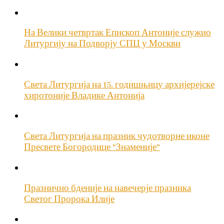
На Велики четвртак Епископ Антоније служио
Литургију на Подворју СПЦ у Москви
Света Литургија на 15. годишњицу архијерејске
хиротоније Владике Антонија
Света Литургија на празник чудотворне иконе
Пресвете Богородице ”Знаменије”
Празнично бденије на навечерје празника
Светог Пророка Илије