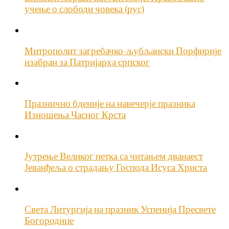
учење о слободи човека (рус)
Митрополит загребачко-љубљански Порфирије
изабран за Патријарха српског
Празнично бденије на навечерје празника
Изношења Часног Крста
Јутрење Великог петка са читањем дванаест
Јеванђеља о страдању Господа Исуса Христа
Света Литургија на празник Успенија Пресвете
Богородице