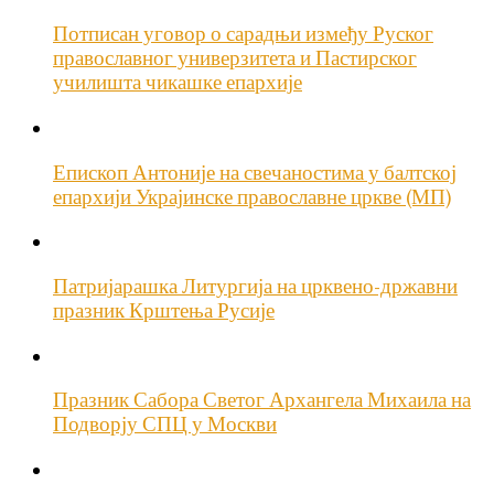
Потписан уговор о сарадњи између Руског
православног универзитета и Пастирског
училишта чикашке епархије
Епископ Антоније на свечаностима у балтској
епархији Украјинске православне цркве (МП)
Патријарашка Литургија на црквено-државни
празник Крштења Русије
Празник Сабора Светог Архангела Михаила на
Подворју СПЦ у Москви