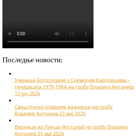
Последње новости:
Ученици Богословије у Сремским Карловцима –
генарација 1979-1984. на гробу Владике Антонија
12 јун 2026
Свештенско епархије ваљевске на гробу
Владике Антонија
23 мај 2026
Верници из Линца (Аустрија) на гробу Владике
Антонија
01 мај 2026