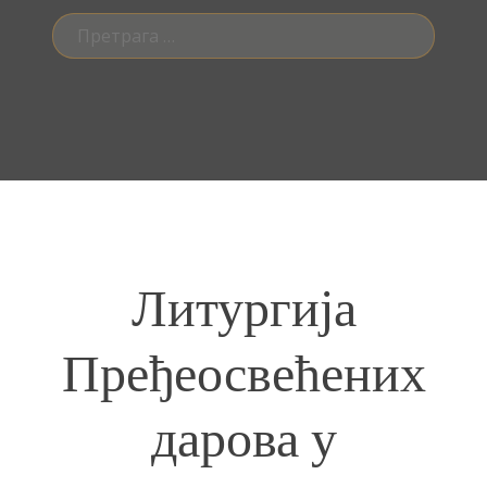
Претрага
за:
Литургија
Пређеосвећених
дарова у