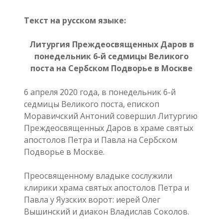
Текст на русском языке:
Литургия Преждеосвященных Даров в
понедельник 6-й седмицы Великого
поста на Сербском Подворье в Москве
6 апреля 2020 года, в понедельник 6-й
седмицы Великого поста, епископ
Моравичский Антоний совершил Литургию
Преждеосвященных Даров в храме святых
апостолов Петра и Павла на Сербском
Подворье в Москве.
Преосвященному владыке сослужили
клирики храма святых апостолов Петра и
Павла у Яузских ворот: иерей Олег
Вышинский и диакон Владислав Соколов.