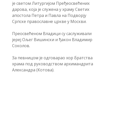
је светом Литургијом Пређеосвећених
дарова, која је служена у храму Светих
апостола Петра и Павла на Подворју
Српске православне цркве у Москви.
Преосвећеном Владици су саслуживали
јереј Ољег Вишински и ђакон Владимир
Соколов.
За певницом је одговарао хор братства
храма под руководством архимандрита
Александра (Котова).