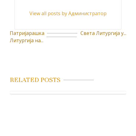
View all posts by Администратор
Патријарашка
Света Литургија у...
К
Литургија на...
р
е
т
а
RELATED POSTS
њ
е
ч
л
а