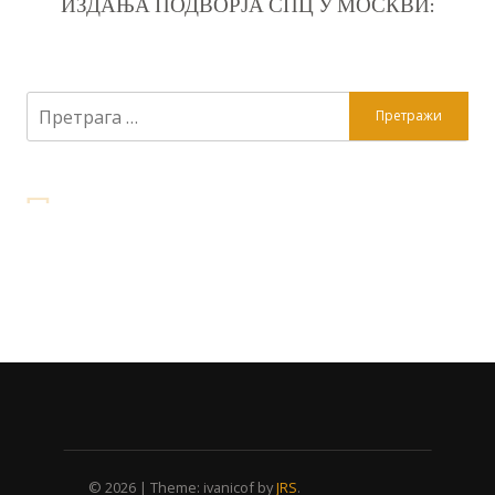
ИЗДАЊА ПОДВОРЈА СПЦ У МОСКВИ:
Претрага
за:
© 2026
|
Theme: ivanicof by
JRS
.