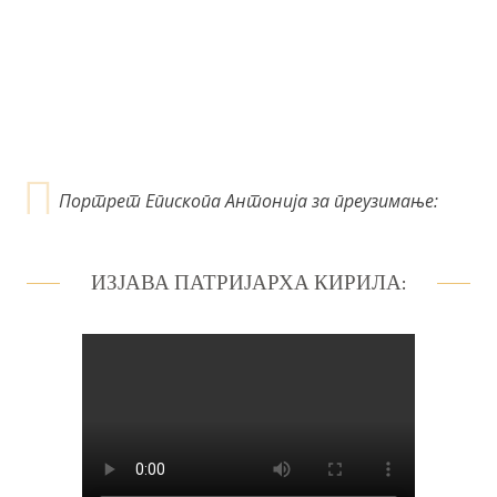
н
к
а
Портрет Епископа Антонија за преузимање:
ИЗЈАВА ПАТРИЈАРХА КИРИЛА: