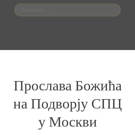
Претрага
за:
Прослава Божића
на Подворју СПЦ
у Москви