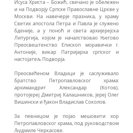
Исуса Христа – Божић, свечано је обележен
и на Подворју Српске Православне Цркве у
Москви. На навечерје празника, у храму
Светих апостола Петра и Павла је служено
бденије, а у поноћ и света архијерејска
Литургија, којом је началствовао Његово
Преосвештенство Епископ моравички г.
Антоније, викар Патријарха српског и
настојатељ Подворја.
Преосвећеном Владици је саслуживало
братство Петропавловског храма:
архимандрит Александар (Котов),
протојереј Дмитриј Калашников, јереј Олег
Вишински и ђакон Владислав Соколов.
За певницом је појао мешовити хор
Петропавловског храма, под руководством
Људмиле Черкасове.