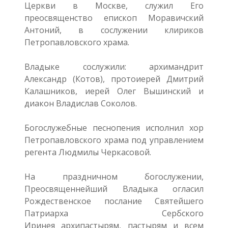
Церкви в Москве, служил Его
преосвященство епископ Моравичский
Антоний, в сослужении клириков
Петропавловского храма.
Владыке сослужили: архимандрит
Александр (Котов), протоиерей Дмитрий
Калашников, иерей Олег Вышинский и
диакон Владислав Соколов.
Богослужебные песнопения исполнил хор
Петропавловского храма под управлением
регента Людмилы Черкасовой.
На праздничном богослужении,
Преосвященнейший Владыка огласил
Рождественское послание Святейшего
Патриарха Сербского
Иринея архипастырям, пастырям и всем