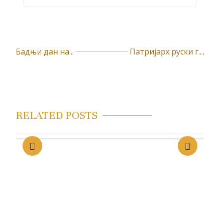
Бадњи дан на...
Патријарх руски г....
К
р
е
т
RELATED POSTS
а
њ
е
ч
л
а