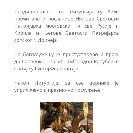
Традиционално, на Литургији су биле
прочитане и посланице Његове Светости
Патријарха московског и све Русије г.
Кирила и Његове Светости Патријарха
српског г. Иринеја.
На богослужењу је пристуствовао и проф.
др Славенко Терзић, амбасадор Републике
Србије у Руској Федерацији.
Након Литургије, за све вернике је
уприличено и празнично послужење.