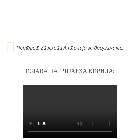
н
к
а
Портрет Епископа Антонија за преузимање:
ИЗЈАВА ПАТРИЈАРХА КИРИЛА: