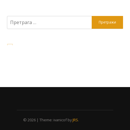
Претрага
за:
© 2026
|
Theme: ivanicof by
JRS
.