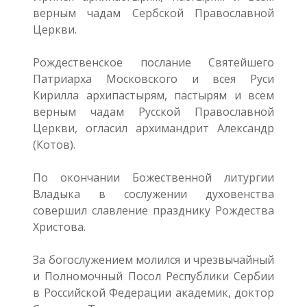
верным чадам Сербской Православной
Церкви.
Рождественское послание Святейшего
Патриарха Московского и всея Руси
Кирилла архипастырям, пастырям и всем
верным чадам Русской Православной
Церкви, огласил архимандрит Александр
(Котов).
По окончании Божественной литургии
Владыка в сослужении духовенства
совершил славление празднику Рождества
Христова.
За богослужением молился и чрезвычайный
и Полномочный Посол Республики Сербии
в Российской Федерации академик, доктор