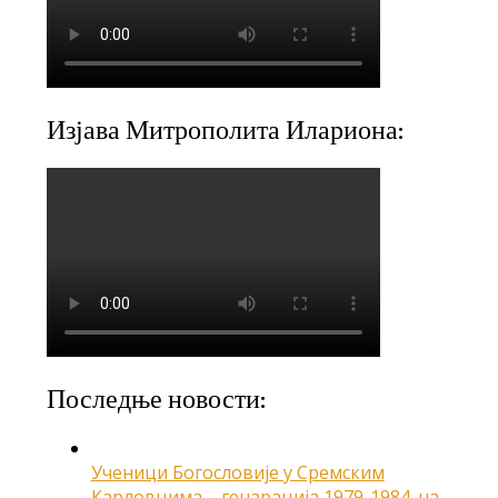
Изјава Митрополита Илариона:
Последње новости:
Ученици Богословије у Сремским
Карловцима – генарација 1979-1984. на