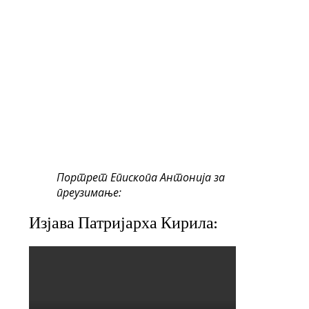
Портрет Епископа Антонија за
преузимање:
Изјава Патријарха Кирила: