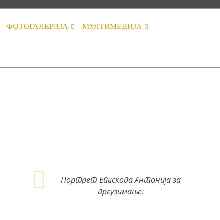
ФОТОГАЛЕРИЈА
МУЛТИМЕДИЈА
Портрет Епископа Антонија за
преузимање: