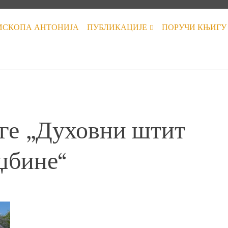
ИСКОПА АНТОНИЈА
ПУБЛИКАЦИЈЕ
ПОРУЧИ КЊИГУ
ге „Духовни штит
џбине“