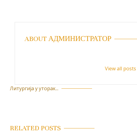
ABOUT АДМИНИСТРАТОР
View all pos
Литургија у уторак...
К
р
е
т
RELATED POSTS
а