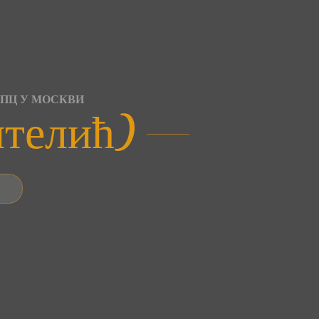
СПЦ У МОСКВИ
нтелић)