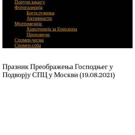
Поручи књигу
Фотогалерија
Богослужења
Активности
Мултимедија
Хиротонија за Епископа
Проповеди
Спомен-чесма
Спомен-соба
Празник Преображења Господњег у
Подворју СПЦ у Москви (19.08.2021)