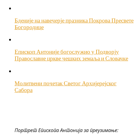
Бденије на навечерје празника Покрова Пресвете
Богородице
Епископ Антоније богослужио у Подворју
Православне цркве чешких земаља и Словачке
Молитвени почетак Светог Архијерејског
Сабора
Портрет Епископа Антонија за преузимање: