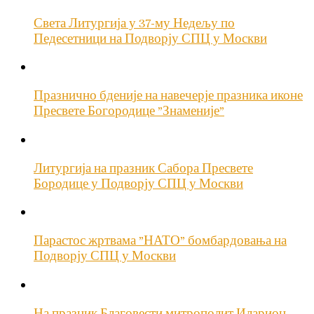
Света Литургија у 37-му Недељу по
Педесетници на Подворју СПЦ у Москви
Празнично бденије на навечерје празника иконе
Пресвете Богородице ”Знаменије”
Литургија на празник Сабора Пресвете
Бородице у Подворју СПЦ у Москви
Парастос жртвама ”НАТО” бомбардовања на
Подворју СПЦ у Москви
На празник Благовести митрополит Иларион