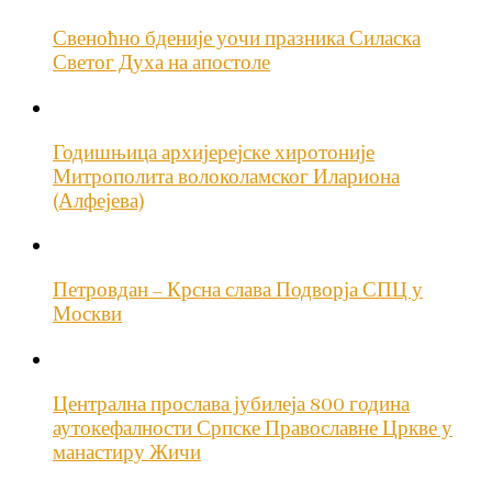
Свеноћно бденије уочи празника Силаска
Светог Духа на апостоле
Годишњица архијерејске хиротоније
Митрополита волоколамског Илариона
(Алфејева)
Петровдан – Крсна слава Подворја СПЦ у
Москви
Централна прослава јубилеја 800 година
аутокефалности Српске Православне Цркве у
манастиру Жичи