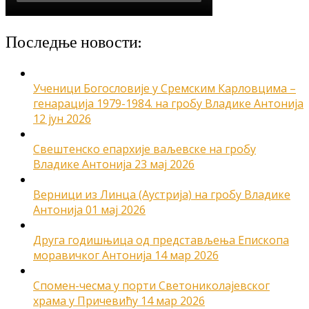
Последње новости:
Ученици Богословије у Сремским Карловцима –
генарација 1979-1984. на гробу Владике Антонија
12 јун 2026
Свештенско епархије ваљевске на гробу
Владике Антонија
23 мај 2026
Верници из Линца (Аустрија) на гробу Владике
Антонија
01 мај 2026
Друга годишњица од представљења Епископа
моравичког Антонија
14 мар 2026
Спомен-чесма у порти Светониколајевског
храма у Причевићу
14 мар 2026