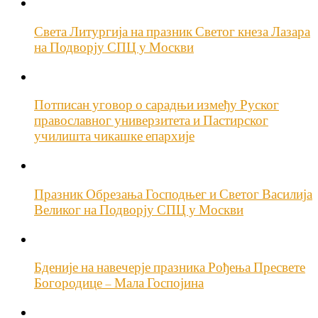
Света Литургија на празник Светог кнеза Лазара
на Подворју СПЦ у Москви
Потписан уговор о сарадњи између Руског
православног универзитета и Пастирског
училишта чикашке епархије
Празник Обрезања Господњег и Светог Василија
Великог на Подворју СПЦ у Москви
Бденије на навечерје празника Рођења Пресвете
Богородице – Мала Госпојина