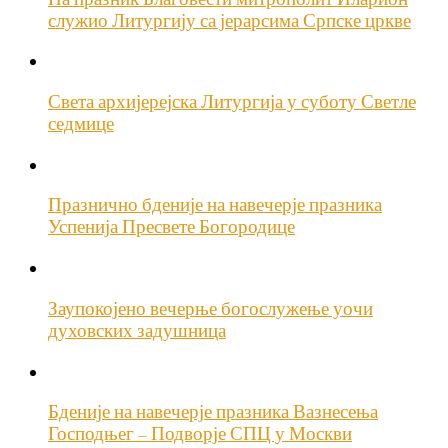
служио Литургију са јерарсима Српске цркве
Света архијерејска Литургија у суботу Светле
седмице
Празнично бденије на навечерје празника
Успенија Пресвете Богородице
Заупокојено вечерње богослужење уочи
духовских задушница
Бденије на навечерје празника Вазнесења
Господњег – Подворје СПЦ у Москви