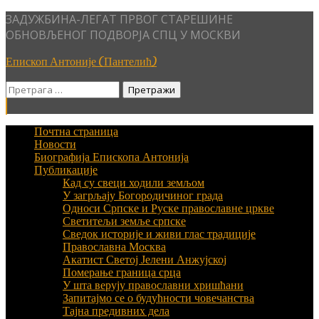
Skip
ЗАДУЖБИНА-ЛЕГАТ ПРВОГ СТАРЕШИНЕ
to
ОБНОВЉЕНОГ ПОДВОРЈА СПЦ У МОСКВИ
content
Епископ Антоније (Пантелић)
Претрага
за:
Почтна страница
Новости
Биографија Епископа Антонија
Публикације
Кад су свеци ходили земљом
У загрљају Богородичиног града
Односи Српске и Руске православне цркве
Светитељи земље српске
Сведок историје и живи глас традиције
Православна Москва
Акатист Светој Јелени Анжујској
Померање граница срца
У шта верују православни хришћани
Запитајмо се о будућности човечанства
Тајна предивних дела