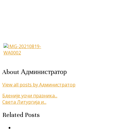
About Администратор
View all posts by Администратор
Кретање
Бденије уочи празника...
Света Литургија и...
чланка
Related Posts