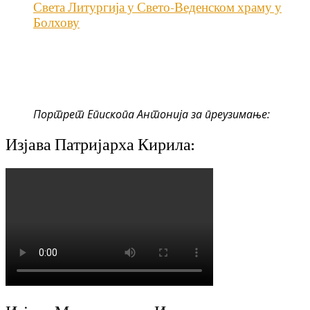
Света Литургија у Свето-Веденском храму у
Болхову
Портрет Епископа Антонија за преузимање:
Изјава Патријарха Кирила: