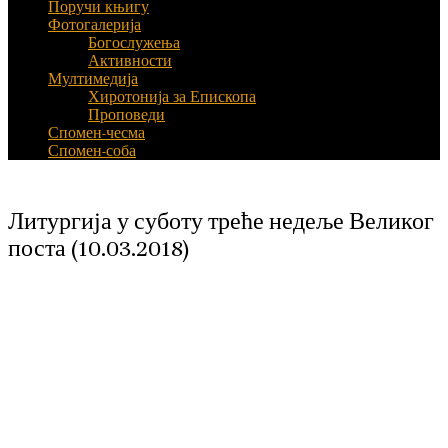
Поручи књигу
Фотогалерија
Богослужења
Активности
Мултимедија
Хиротонија за Епископа
Проповеди
Спомен-чесма
Спомен-соба
Литургија у суботу треће недеље Великог
поста (10.03.2018)