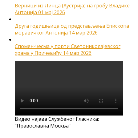
Верници из Линца (Аустрија) на гробу Владике
Антонија
01 мај 2026
Друга годишњица од представљења Епископа
моравичког Антонија
14 мар 2026
Спомен-чесма у порти Светониколајевског
храма у Причевићу
14 мар 2026
Видео најава Службеног Гласника:
"Православна Москва"