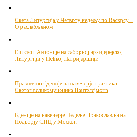
Света Литургија у Четврту недељу по Васкрсу –
О раслабљеном
Епископ Антоније на саборној архијерејској
Литургији у Пећкој Патријаршији
Празнично бденије на навечерје празника
Светог великомученика Пантелејмона
Бденије на навечерје Недеље Православља на
Подворју СПЦ у Москви