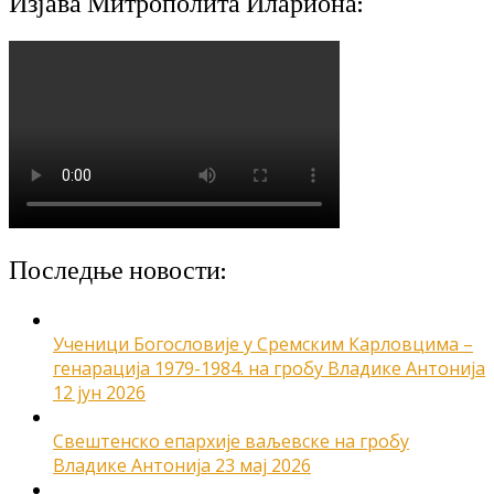
Изјава Митрополита Илариона:
Последње новости:
Ученици Богословије у Сремским Карловцима –
генарација 1979-1984. на гробу Владике Антонија
12 јун 2026
Свештенско епархије ваљевске на гробу
Владике Антонија
23 мај 2026