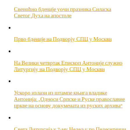
Свеноћно бденије уочи празника Силаска
Светог Духа на апостоле
Прво бденије на Подворју СПЦ у Москви
На Велики четвртак Епископ Антоније служио
Литургију на Подворју СПЦ у Москви
Ускоро излази из штампе књига владике
Антонија: „Односи Српске и Руске православне
цркве на основу докумената из руских архива“
Света Литургија у 7-му Недељу по Педесетници