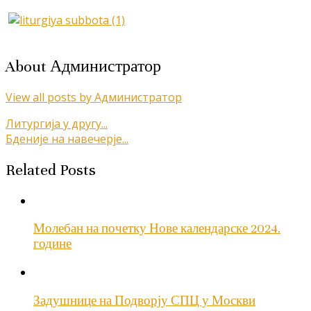
About Администратор
View all posts by Администратор
Кретање
Литургија у другу...
Бденије на навечерје...
чланка
Related Posts
Молебан на почетку Нове календарске 2024.
године
Задушнице на Подворју СПЦ у Москви