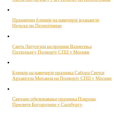
Празнично бденије на навечерје једанаесте
Недеље по Педесетници
Света Литургија на празник Вазнесења
Господњегу Подворју СПЦ у Москви
Бденије на навечерје празника Сабора Светог
Архангела Михаила на Подворју СПЦ у Москви
Свечано обележавање празника Покрова
Пресвете Богородице у Салзбургу