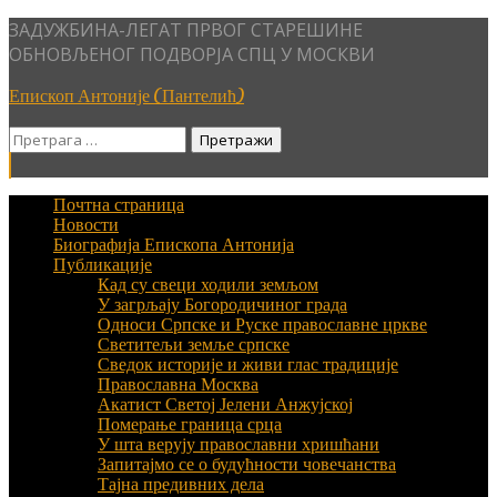
Skip
ЗАДУЖБИНА-ЛЕГАТ ПРВОГ СТАРЕШИНЕ
to
ОБНОВЉЕНОГ ПОДВОРЈА СПЦ У МОСКВИ
content
Епископ Антоније (Пантелић)
Претрага
за:
Почтна страница
Новости
Биографија Епископа Антонија
Публикације
Кад су свеци ходили земљом
У загрљају Богородичиног града
Односи Српске и Руске православне цркве
Светитељи земље српске
Сведок историје и живи глас традиције
Православна Москва
Акатист Светој Јелени Анжујској
Померање граница срца
У шта верују православни хришћани
Запитајмо се о будућности човечанства
Тајна предивних дела