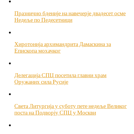
Празнично бденије на навечерје двадесет осме
Недеље по Педесетници
Хиротонија архимандрита Дамаскина за
Епископа мохачког
Делегација СПЦ посетила главни храм
Оружаних сила Русије
Света Литургија у суботу пете недеље Великог
поста на Подворју СПЦ у Москви