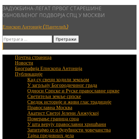
Skip
ЗАДУЖБИНА-ЛЕГАТ ПРВОГ СТАРЕШИНЕ
to
ОБНОВЉЕНОГ ПОДВОРЈА СПЦ У МОСКВИ
content
Епископ Антоније (Пантелић)
Претрага
за:
Почтна страница
Новости
Биографија Епископа Антонија
Публикације
Кад су свеци ходили земљом
У загрљају Богородичиног града
Односи Српске и Руске православне цркве
Светитељи земље српске
Сведок историје и живи глас традиције
Православна Москва
Акатист Светој Јелени Анжујској
Померање граница срца
У шта верују православни хришћани
Запитајмо се о будућности човечанства
Тајна предивних дела