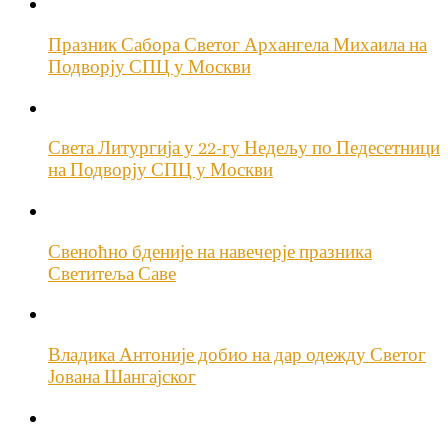
Празник Сабора Светог Архангела Михаила на
Подворју СПЦ у Москви
Света Литургија у 22-гу Недељу по Педесетници
на Подворју СПЦ у Москви
Свеноћно бденије на навечерје празника
Светитеља Саве
Владика Антоније добио на дар одежду Светог
Јована Шангајског