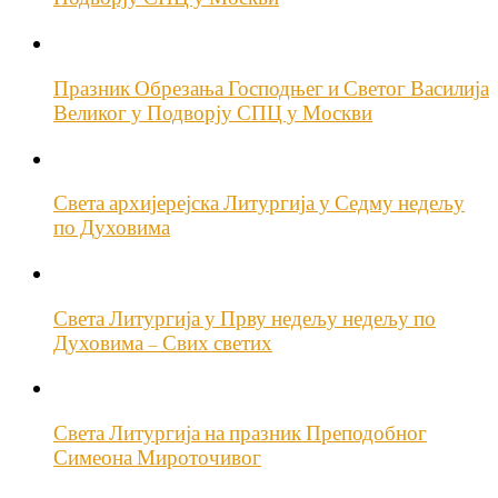
Празник Обрезања Господњег и Светог Василија
Великог у Подворју СПЦ у Москви
Света архијерејска Литургија у Седму недељу
по Духовима
Света Литургија у Прву недељу недељу по
Духовима – Свих светих
Света Литургија на празник Преподобног
Симеона Мироточивог