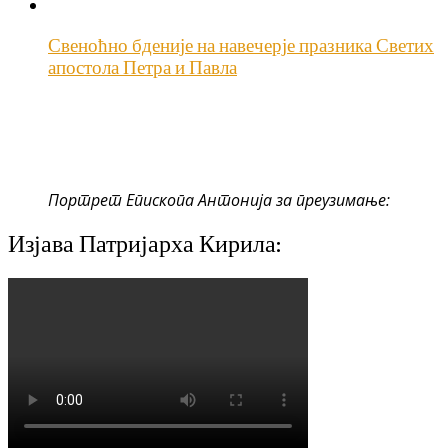
Свеноћно бденије на навечерје празника Светих
апостола Петра и Павла
Портрет Епископа Антонија за преузимање:
Изјава Патријарха Кирила: