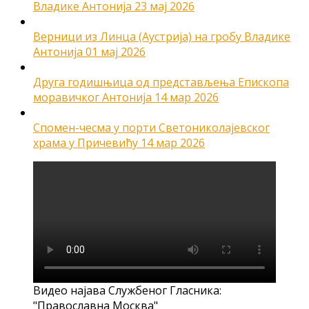
Владике Антонија
23 мај 2026
Верници из Линца (Аустрија) на гробу Владике
Антонија
01 мај 2026
Друга годишњица од представљења Епископа
моравичког Антонија
14 мар 2026
Спомен-чесма у порти Светониколајевског
храма у Причевићу
14 мар 2026
Видео најава Службеног Гласника:
"Православна Москва"