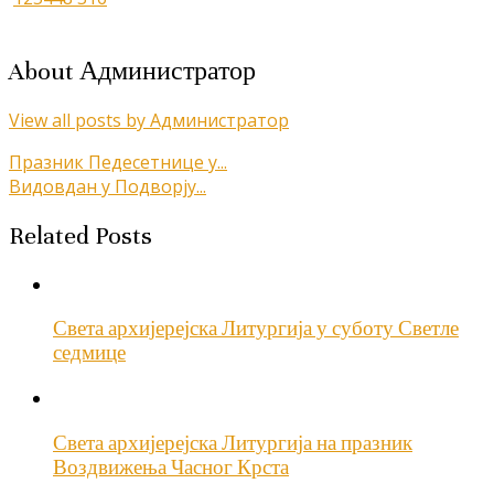
About Администратор
View all posts by Администратор
Кретање
Празник Педесетнице у...
Видовдан у Подворју...
чланка
Related Posts
Света архијерејска Литургија у суботу Светле
седмице
Света архијерејска Литургија на празник
Воздвижења Часног Крста