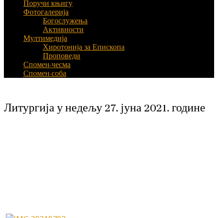
Поручи књигу
Фотогалерија
Богослужења
Активности
Мултимедија
Хиротонија за Епископа
Проповеди
Спомен-чесма
Спомен-соба
Литургија у недељу 27. јуна 2021. године