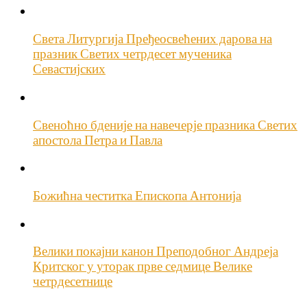
Света Литургија Пређеосвећених дарова на
празник Светих четрдесет мученика
Севастијских
Свеноћно бденије на навечерје празника Светих
апостола Петра и Павла
Божићна честитка Епископа Антонија
Велики покајни канон Преподобног Андреја
Критског у уторак прве седмице Велике
четрдесетнице