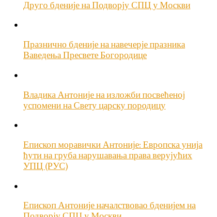
Друго бденије на Подворју СПЦ у Москви
Празнично бденије на навечерје празника
Ваведења Пресвете Богородице
Владика Антоније на изложби посвећеној
успомени на Свету царску породицу
Епископ моравички Антоније: Европска унија
ћути на груба нарушавања права верујућих
УПЦ (РУС)
Епископ Антоније началствовао бденијем на
Подворју СПЦ у Москви