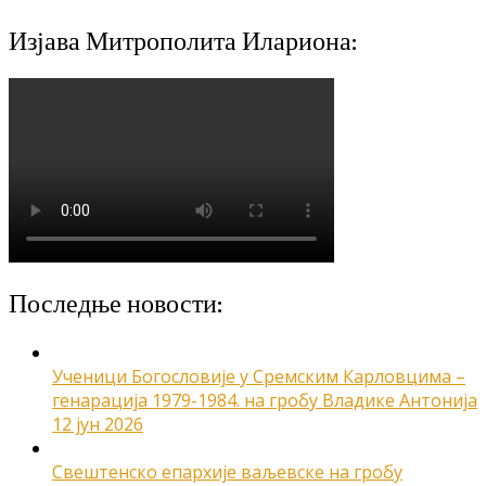
Изјава Митрополита Илариона:
Последње новости:
Ученици Богословије у Сремским Карловцима –
генарација 1979-1984. на гробу Владике Антонија
12 јун 2026
Свештенско епархије ваљевске на гробу