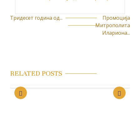
Тридесет година од...
Промоција
К
Митрополита
р
Илариона...
е
т
а
RELATED POSTS
њ
е
ч
л
а
н