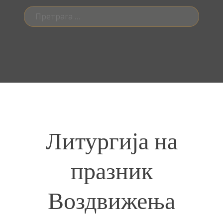
Претрага
за:
Литургија на
празник
Воздвижења