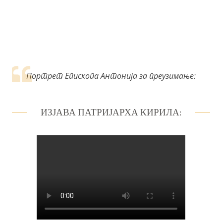
к
а
Портрет Епископа Антонија за преузимање:
ИЗЈАВА ПАТРИЈАРХА КИРИЛА: