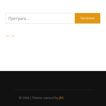
Претрага
за:
© 2026
|
Theme: ivanicof by
JRS
.