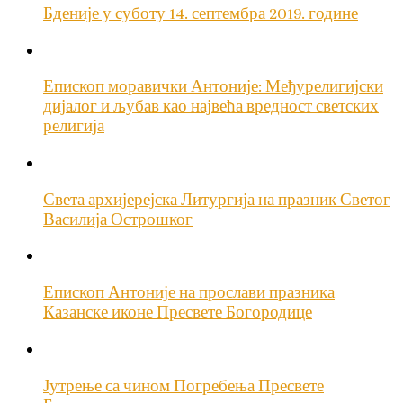
Бденије у суботу 14. септембра 2019. године
Епископ моравички Антоније: Међурелигијски
дијалог и љубав као највећа вредност светских
религија
Света архијерејска Литургија на празник Светог
Василија Острошког
Епископ Антоније на прослави празника
Казанске иконе Пресвете Богородице
Јутрење са чином Погребења Пресвете