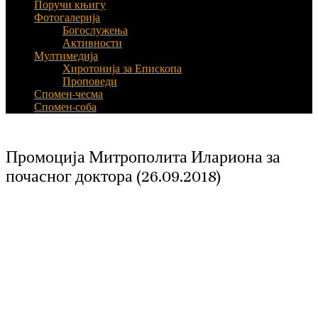
Поручи књигу
Фотогалерија
Богослужења
Активности
Мултимедија
Хиротонија за Епископа
Проповеди
Спомен-чесма
Спомен-соба
Промоција Митрополита Илариона за
почасног доктора (26.09.2018)