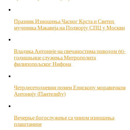
Празник Изношења Часног Крста и Светих
мученика Макавеја на Подворју СПЦ у Москви
Владика Антоније на свечаностима поводом 60-
годишњице служења Митрополита
филипопољског Нифона
Четрдесетодневни помен Епископу моравичком
Антонију (Пантелићу)
Вечерње богослужење са чином изношења
плаштанице