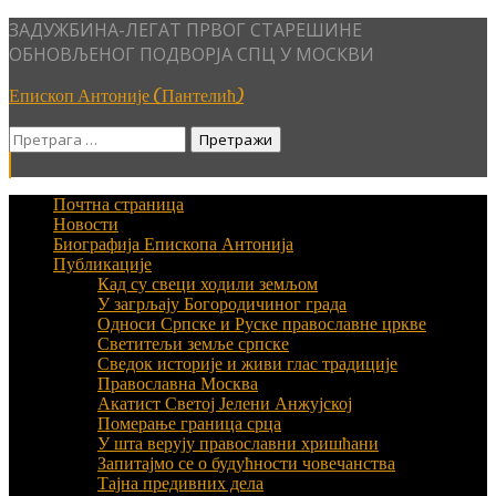
Skip
ЗАДУЖБИНА-ЛЕГАТ ПРВОГ СТАРЕШИНЕ
to
ОБНОВЉЕНОГ ПОДВОРЈА СПЦ У МОСКВИ
content
Епископ Антоније (Пантелић)
Претрага
за:
Почтна страница
Новости
Биографија Епископа Антонија
Публикације
Кад су свеци ходили земљом
У загрљају Богородичиног града
Односи Српске и Руске православне цркве
Светитељи земље српске
Сведок историје и живи глас традиције
Православна Москва
Акатист Светој Јелени Анжујској
Померање граница срца
У шта верују православни хришћани
Запитајмо се о будућности човечанства
Тајна предивних дела