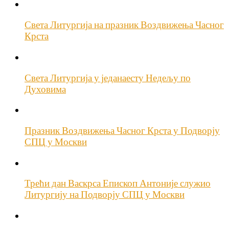
Света Литургија на празник Воздвижења Часног
Крста
Света Литургија у једанаесту Недељу по
Духовима
Празник Воздвижења Часног Крста у Подворју
СПЦ у Москви
Трећи дан Васкрса Епископ Антоније служио
Литургију на Подворју СПЦ у Москви