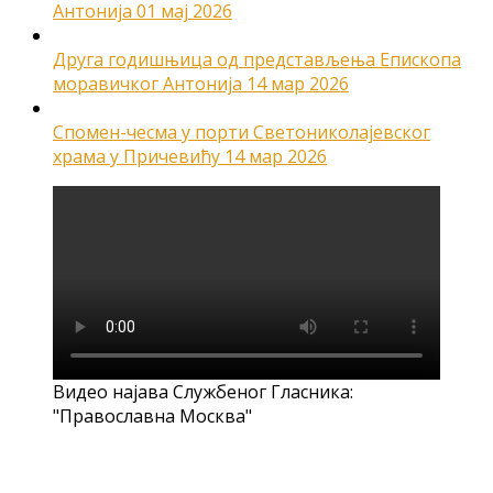
Антонија
01 мај 2026
Друга годишњица од представљења Епископа
моравичког Антонија
14 мар 2026
Спомен-чесма у порти Светониколајевског
храма у Причевићу
14 мар 2026
Видео најава Службеног Гласника:
"Православна Москва"