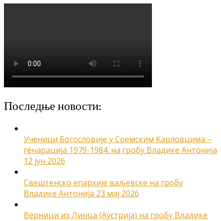
Последње новости:
Ученици Богословије у Сремским Карловцима –
генарација 1979-1984. на гробу Владике Антонија
12 јун 2026
Свештенско епархије ваљевске на гробу
Владике Антонија
23 мај 2026
Верници из Линца (Аустрија) на гробу Владике