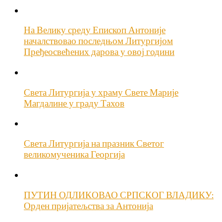
На Велику среду Епископ Антоније
началствовао последњом Литургијом
Пређеосвећених дарова у овој години
Света Литургија у храму Свете Марије
Магдалине у граду Тахов
Света Литургија на празник Светог
великомученика Георгија
ПУТИН ОДЛИКОВАО СРПСКОГ ВЛАДИКУ:
Орден пријатељства за Антонија