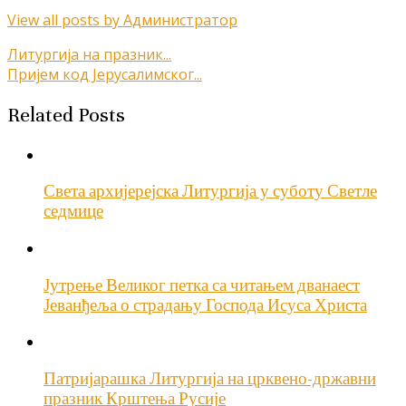
View all posts by Администратор
Кретање
Литургија на празник...
Пријем код Јерусалимског...
чланка
Related Posts
Света архијерејска Литургија у суботу Светле
седмице
Јутрење Великог петка са читањем дванаест
Јеванђеља о страдању Господа Исуса Христа
Патријарашка Литургија на црквено-државни
празник Крштења Русије