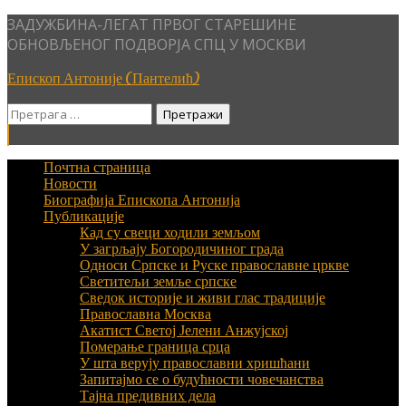
Skip
ЗАДУЖБИНА-ЛЕГАТ ПРВОГ СТАРЕШИНЕ
to
ОБНОВЉЕНОГ ПОДВОРЈА СПЦ У МОСКВИ
content
Епископ Антоније (Пантелић)
Претрага
за:
Почтна страница
Новости
Биографија Епископа Антонија
Публикације
Кад су свеци ходили земљом
У загрљају Богородичиног града
Односи Српске и Руске православне цркве
Светитељи земље српске
Сведок историје и живи глас традиције
Православна Москва
Акатист Светој Јелени Анжујској
Померање граница срца
У шта верују православни хришћани
Запитајмо се о будућности човечанства
Тајна предивних дела