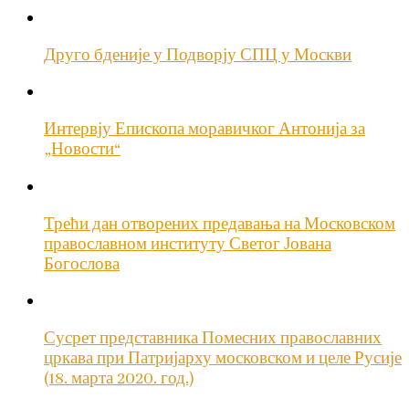
Друго бденије у Подворју СПЦ у Москви
Интервју Епископа моравичког Антонија за
„Новости“
Трећи дан отворених предавања на Московском
православном институту Светог Јована
Богослова
Сусрет представника Помесних православних
цркава при Патријарху московском и целе Русије
(18. марта 2020. год.)