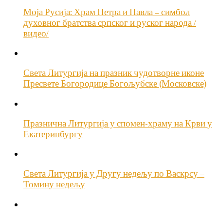
Моја Русија: Храм Петра и Павла – симбол
духовног братства српског и руског народа /
видео/
Света Литургија на празник чудотворне иконе
Пресвете Богородице Богољубске (Московске)
Празнична Литургија у спомен-храму на Крви у
Екатеринбургу
Света Литургија у Другу недељу по Васкрсу –
Томину недељу