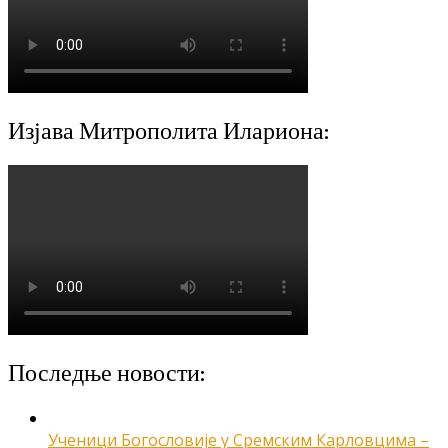
Изјава Митрополита Илариона:
Последње новости:
Ученици Богословије у Сремским Карловцима –