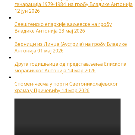
генарација 1979-1984. на гробу Владике Антонија
12 јун 2026
Свештенско епархије ваљевске на гробу
Владике Антонија
23 мај 2026
Верници из Линца (Аустрија) на гробу Владике
Антонија
01 мај 2026
Друга годишњица од представљења Епископа
моравичког Антонија
14 мар 2026
Спомен-чесма у порти Светониколајевског
храма у Причевићу
14 мар 2026