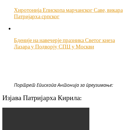
Хиротонија Епископа марчанског Саве, викара
Патријарха српског
Бденије на навечерје празника Светог кнеза
Лазара у Подворју СПЦ у Москви
Портрет Епископа Антонија за преузимање:
Изјава Патријарха Кирила: