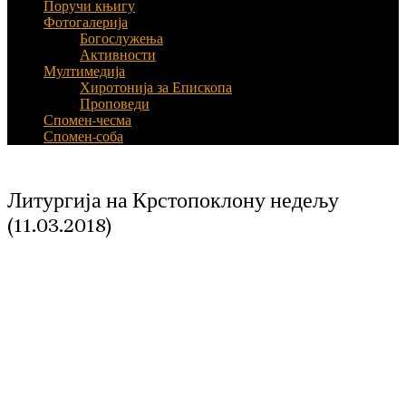
Поручи књигу
Фотогалерија
Богослужења
Активности
Мултимедија
Хиротонија за Епископа
Проповеди
Спомен-чесма
Спомен-соба
Литургија на Крстопоклону недељу
(11.03.2018)