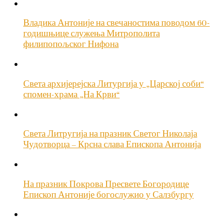
Владика Антоније на свечаностима поводом 60-
годишњице служења Митрополита
филипопољског Нифона
Света архијерејска Литургија у „Царској соби“
спомен-храма „На Крви“
Света Литругија на празник Светог Николаја
Чудотворца – Крсна слава Епископа Антонија
На празник Покрова Пресвете Богородице
Епископ Антоније богослужио у Салзбургу