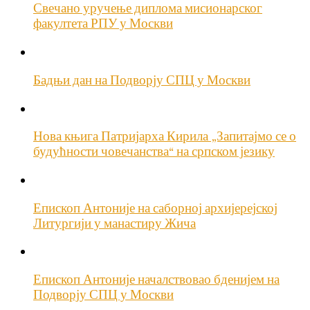
Свечано уручење диплома мисионарског
факултета РПУ у Москви
Бадњи дан на Подворју СПЦ у Москви
Нова књига Патријарха Кирила „Запитајмо се о
будућности човечанства“ на српском језику
Епископ Антоније на саборној архијерејској
Литургији у манастиру Жича
Епископ Антоније началствовао бденијем на
Подворју СПЦ у Москви