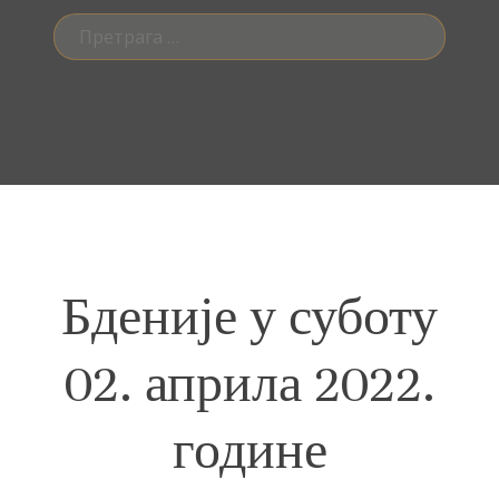
Претрага
за:
Бденије у суботу
02. априла 2022.
године