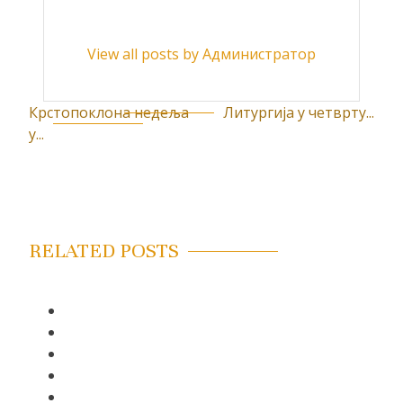
View all posts by Администратор
Крстопоклона недеља
Литургија у четврту...
К
у...
р
е
т
а
RELATED POSTS
њ
е
ч
л