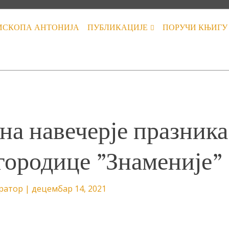
ИСКОПА АНТОНИЈА
ПУБЛИКАЦИЈЕ
ПОРУЧИ КЊИГУ
на навечерје празника
городице ”Знаменије”
ратор
|
децембар 14, 2021