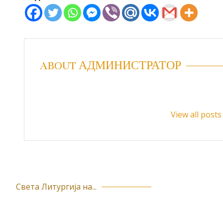
ABOUT АДМИНИСТРАТОР
View all pos
Света Литургија на...
К
р