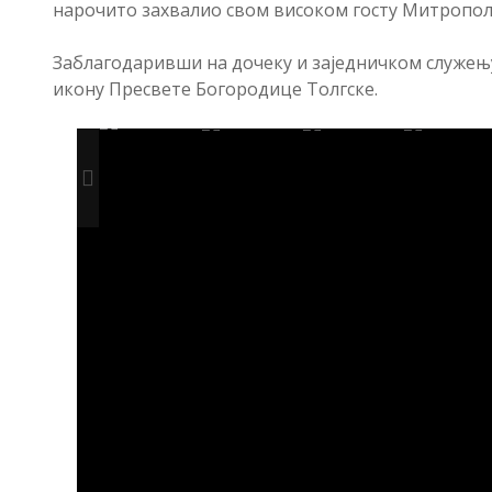
нарочито захвалио свом високом госту Митрополи
Заблагодаривши на дочеку и заједничком служењу
икону Пресвете Богородице Толгске.