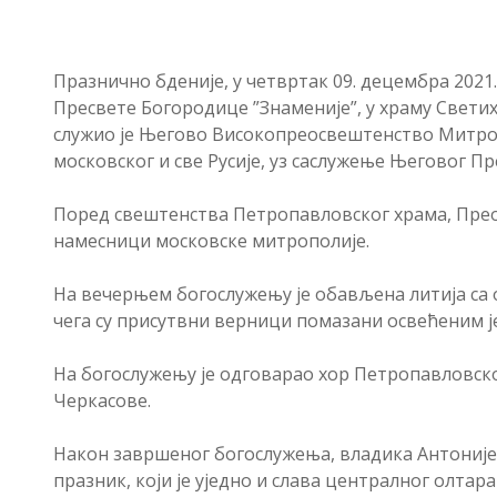
Празнично бденије, у четвртак 09. децембра 2021
Пресвете Богородице ”Знаменије”, у храму Светих
служио је Његово Високопреосвештенство Митроп
московског и све Русије, уз саслужење Његовог 
Поред свештенства Петропавловског храма, Преос
намесници московске митрополије.
На вечерњем богослужењу је обављена литија са 
чега су присутвни верници помазани освећеним је
На богослужењу је одговарао хор Петропавловс
Черкасове.
Након завршеног богослужења, владика Антоније
празник, који је уједно и слава централног олтар