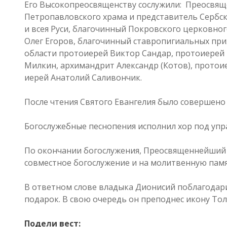
Его Высокопреосвященству сослужили: Преосвящ
Петропавловского храма и представитель Сербс
и всея Руси, благочинный Покровского церковно
Олег Егоров, благочинный ставропигиальных пр
области протоиерей Виктор Сандар, протоиерей
Милкин, архимандрит Александр (Котов), прото
иерей Анатолий Саливончик.
После чтения Святого Евангелия было совершено
Богослужебные песнопения исполнил хор под уп
По окончании богослужения, Преосвященнейший
совместное богослужение и на молитвенную памя
В ответном слове владыка Дионисий поблагодари
подарок. В свою очередь он преподнес икону То
Подели вест: