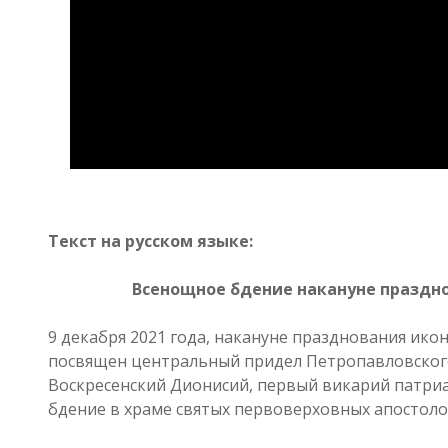
Текст на русском языке:
Всенощное бдение накануне праздн
9 декабря 2021 года, накануне празднования ико
посвящен центральный придел Петропавловско
Воскресенский Дионисий, первый викарий патриа
бдение в храме святых первоверховных апостоло