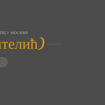
СПЦ У МОСКВИ
нтелић)