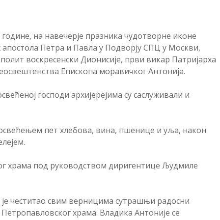
. године, на навечерје празника чудотворне иконе
 апостола Петра и Павла у Подворју СПЦ у Москви,
олит воскресенски Дионисије, први викар Патријарха
Преосвештенства Епископа моравичког Антонија.
већеној господи архијерејима су саслуживали и
освећењем пет хлебова, вина, пшенице и уља, након
лејем.
ког храма под руководством диригентице Људмиле
 је честитао свим верницима сутрашњи радосни
а Петропавловског храма. Владика Антоније се