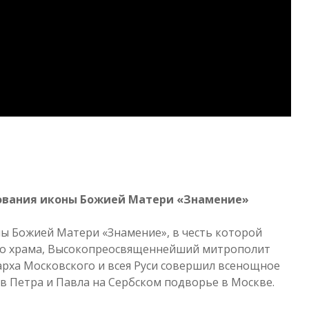
ования иконы Божией Матери «Знамение»
ны Божией Матери «Знамение», в честь которой
го храма, Высокопреосвященнейший митрополит
рха Московского и всея Руси совершил всенощное
в Петра и Павла на Сербском подворье в Москве.