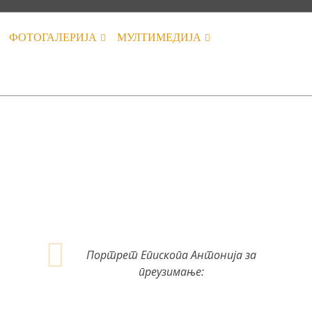
ФОТОГАЛЕРИЈА
МУЛТИМЕДИЈА
Портрет Епископа Антонија за
преузимање: