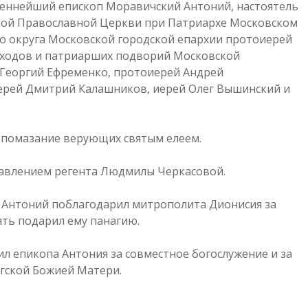
еннейший епископ Моравичский Антоний, настоятель
кой Православной Церкви при Патриархе Московском
го округа Московской городской епархии протоиерей
иходов и патриарших подворий Московской
 Георгий Ефременко, протоиерей Андрей
иерей Дмитрий Калашников, иерей Олег Вышинский и
 помазание верующих святым елеем.
равлением регента Людмилы Черкасовой.
 Антоний поблагодарил митрополита Дионисия за
ть подарил ему панагию.
л епикопа Антония за совместное богослужение и за
лгской Божией Матери.