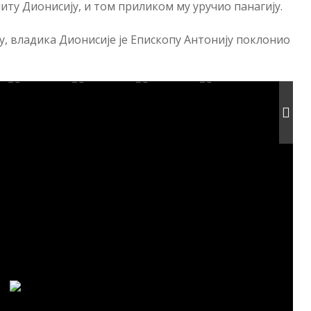
ту Дионисију, и том приликом му уручио панагију.
, владика Дионисије је Епископу Антонију поклонио