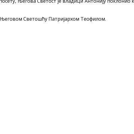
 посету, Његова Светост је владици Антонију поклонио к
са Његовом Светошћу Патријархом Теофилом.