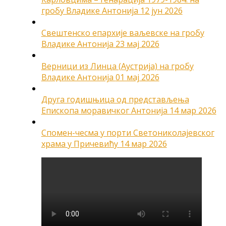
гробу Владике Антонија
12 јун 2026
Свештенско епархије ваљевске на гробу
Владике Антонија
23 мај 2026
Верници из Линца (Аустрија) на гробу
Владике Антонија
01 мај 2026
Друга годишњица од представљења
Епископа моравичког Антонија
14 мар 2026
Спомен-чесма у порти Светониколајевског
храма у Причевићу
14 мар 2026