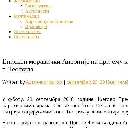
Фотогалерија
Богослужења
Активности
Мултимедија
Хиротонија за Епископа
Проповеди
Спомен-чесма
Спомен-соба
Епископ моравички Антоније на пријему к
г. Теофила
Written by
Администратор
|
септембар 29, 2018
септемб
У суботу, 29. септембра 2018. године, Његово Пре
парохијанима храма Светих апостола Петра и Пав
Патријарха јерусалимског г. Теофила у резиденцији Је
Након пријатног разговора, Преосвећени владика Ант