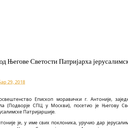
од Његове Светости Патријарха јерусалимс
ар 29, 2018
освештенство Епископ моравички г. Антоније, зајед
ла (Подворје СПЦ у Москви), посетио је Његову Св
русалимске Патријаршије.
оније је, у име свих поклоника, уручио дар јерусали