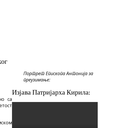
ког
Портрет Епископа Антонија за
преузимање:
Изјава Патријарха Кирила:
но са
етост
мском