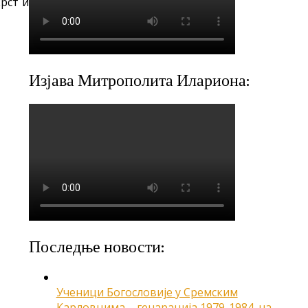
рст и
Изјава Митрополита Илариона:
Последње новости:
Ученици Богословије у Сремским
Карловцима – генарација 1979-1984. на