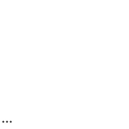
* * *