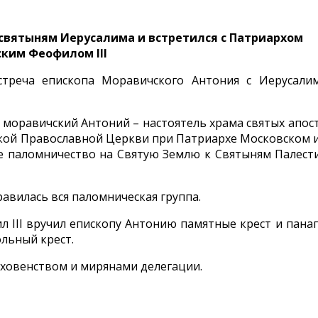
святыням Иерусалима и встретился с Патриархом
ким Феофилом III
встреча епископа Моравичского Антония с Иерусали
 моравичский Антоний – настоятель храма святых апос
ской Православной Церкви при Патриархе Московском и
ное паломничество на Святую Землю к Святыням Палест
авилась вся паломническая группа.
 III вручил епископу Антонию памятные крест и панаг
льный крест.
ховенством и мирянами делегации.