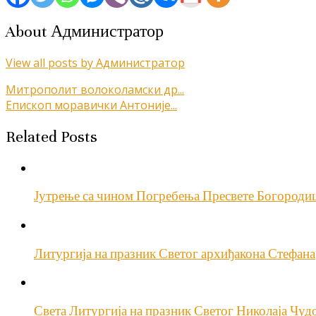
About Администратор
View all posts by Администратор
Кретање
Митрополит волоколамски др...
Епископ моравички Антоније...
чланка
Related Posts
Јутрење са чином Погребења Пресвете Богороди
Литургија на празник Светог архиђакона Стефана
Света Литургија на празник Светог Николаја Чуд