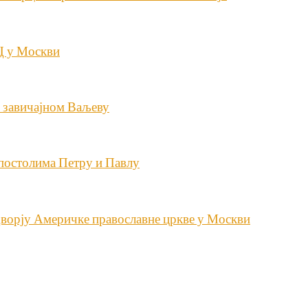
Ц у Москви
 завичајном Ваљеву
постолима Петру и Павлу
ворју Америчке православне цркве у Москви