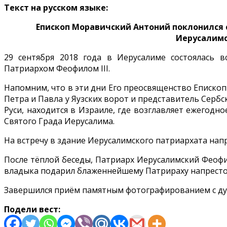
Текст на русском языке:
Епископ Моравичский Антоний поклонился 
Иерусалимс
29 сентября 2018 года в Иерусалиме состоялась 
Патриархом Феофилом III.
Напомним, что в эти дни Его преосвященство Епископ
Петра и Павла у Яузских ворот и представитель Серб
Руси, находится в Израиле, где возглавляет ежегод
Святого Града Иерусалима.
На встречу в здание Иерусалимского патриархата напр
После тёплой беседы, Патриарх Иерусалимский Феофил
владыка подарил блаженнейшему Патрираху напресто
Завершился приём памятным фотографированием с ду
Подели вест: