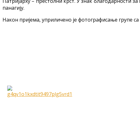
Патријарху – престолни крст. У знак благодарности за
панагију.
Након пријема, уприличено је фотографисање групе 