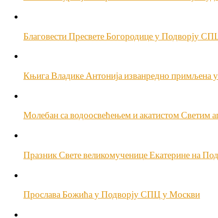
Благовести Пресвете Богородице у Подворју СП
Књига Владике Антонија изванредно примљена у
Молебан са водоосвећењем и акатистом Светим а
Празник Свете великомученице Екатерине на Под
Прослава Божића у Подворју СПЦ у Москви