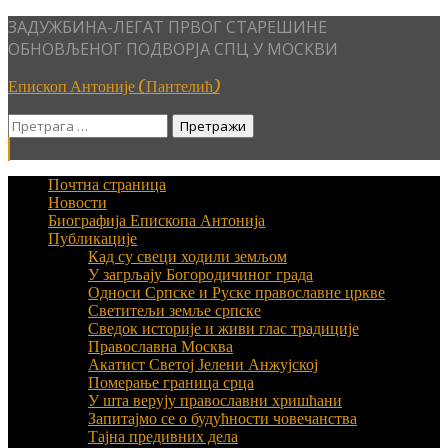
Skip
ЗАДУЖБИНА-ЛЕГАТ ПРВОГ СТАРЕШИНЕ
to
ОБНОВЉЕНОГ ПОДВОРЈА СПЦ У МОСКВИ
content
Епископ Антоније (Пантелић)
Претрага
за:
Почтна страница
Новости
Биографија Епископа Антонија
Публикације
Кад су свеци ходили земљом
У загрљају Богородичиног града
Односи Српске и Руске православне цркве
Светитељи земље српске
Сведок историје и живи глас традиције
Православна Москва
Акатист Светој Јелени Анжујској
Померање граница срца
У шта верују православни хришћани
Запитајмо се о будућности човечанства
Тајна предивних дела