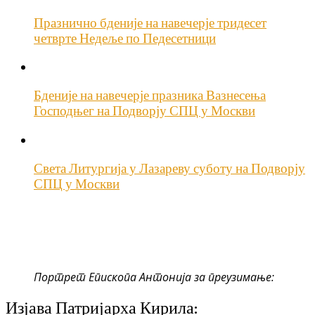
Празнично бденије на навечерје тридесет
четврте Недеље по Педесетници
Бденије на навечерје празника Вазнесења
Господњег на Подворју СПЦ у Москви
Света Литургија у Лазареву суботу на Подворју
СПЦ у Москви
Портрет Епископа Антонија за преузимање:
Изјава Патријарха Кирила: