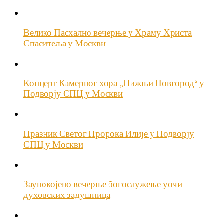
Велико Пасхално вечерње у Храму Христа
Спаситеља у Москви
Концерт Камерног хора „Нижњи Новгород“ у
Подворју СПЦ у Москви
Празник Светог Пророка Илије у Подворју
СПЦ у Москви
Заупокојено вечерње богослужење уочи
духовских задушница