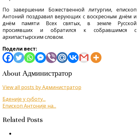
По завершении Божественной литургии, епископ
Антоний поздравил верующих с воскресным днём и
днём памяти Всех святых, в земле Русской
просиявших и обратился к собравшимся с
архипастырским словом.
Подели вест:
About Администратор
View all posts by Администратор
Кретање
Бденије у суботу...
Епископ Антоније на...
чланка
Related Posts