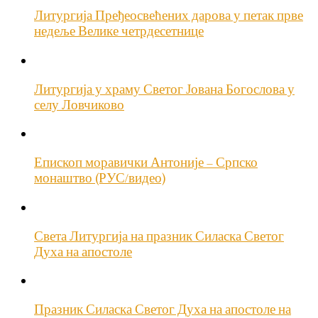
Литургија Пређеосвећених дарова у петак прве
недеље Велике четрдесетнице
Литургија у храму Светог Јована Богослова у
селу Ловчиково
Епископ моравички Антоније – Српско
монаштво (РУС/видео)
Света Литургија на празник Силаска Светог
Духа на апостоле
Празник Силаска Светог Духа на апостоле на