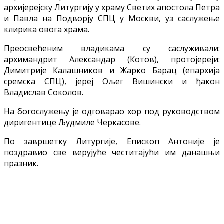
архијерејску Литургију у храму Светих апостола Петра
и Павла на Подворју СПЦ у Москви, уз саслужење
клирика овога храма.
Преосвећеним владикама су саслуживали:
архимандрит Александар (Котов), протојереји:
Димитрије Калашников и Жарко Барац (епархија
сремска СПЦ), јереј Ољег Вишински и ђакон
Владислав Соколов.
На богослужењу је одговарао хор под руководством
диригентице Људмиле Черкасове.
По завршетку Литургије, Епископ Антоније је
поздравио све верујуће честитајући им данашњи
празник.