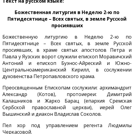
Текст на русском языке:
Божественная литургия в Неделю 2-ю по
Пятидесятнице – Всех святых, в земле Русской
просиявших
Божественную литургию в Неделю 2-ю по
Пятидесятнице – Всех святых, в земле Русской
просиявших, в храме святых апостолов Петра и
Павла у Яузских ворот служили епископ Моравичский
Антоний и епископ Буэнос-Айреский и Южно-
Центральноамериканский Кирилл, в сослужении
духовенства Петропавловского храма.
Преосвященным Епископам сослужили: архимандрит
Александр (Котов), протоиереи: Димитрий
Калашников и Жарко Барац (епархия Сремская
Сербской православной церкви), иерей Олег
Вышинский и диакон Владислав Соколов.
Пел хор под управлением регента Людмилы
Черкасовой.