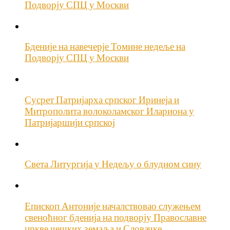
Подворју СПЦ у Москви
Бденије на навечерје Томине недеље на
Подворју СПЦ у Москви
Сусрет Патријарха српског Иринеја и
Митрополита волоколамског Илариона у
Патријаршији српској
Света Литургија у Недељу о блудном сину
Епископ Антоније началствовао служењем
свеноћног бденија на подворју Православне
цркве чешких земаља и Словачке