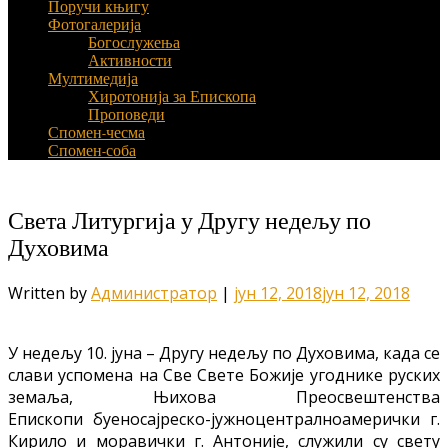
Поручи књигу
Фотогалерија
Богослужења
Активности
Мултимедија
Хиротонија за Епископа
Проповеди
Спомен-чесма
Спомен-соба
Света Литургија у Другу недељу по
Духовима
Written by
Администратор
|
јун 12, 2018
јун 12, 2018
У недељу 10. јуна – Другу недељу по Духовима, када се
слави успомена на Све Свете Божије угоднике руских
земаља, Њихова Преосвештенства
Епископи буеносајреско-јужноцентралноамерички г.
Кирило и моравички г. Антоније, служили су свету