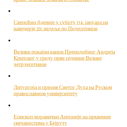
Свеноћно бденије у суботу 04. јануара на
навечерје 29. недеље по Педесетници
Велики покајни канон Преподобног Андреја
Критског у среду прве седмице Велике
четрдесетнице
Литургија и призив Светог Духа на Руском
православном универзитету
Епископ моравички Антоније на црквеним
свечаностима у Бејруту