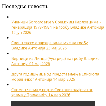
Последње новости:
Ученици Богословије у Сремским Карловцима –
генарација 1979-1984. на гробу Владике Антонија
12 јун 2026
Свештенско епархије ваљевске на гробу
Владике Антонија
23 мај 2026
Верници из Линца (Аустрија) на гробу Владике
Антонија
01 мај 2026
Друга годишњица од представљења Епископа
моравичког Антонија
14 мар 2026
Спомен-чесма у порти Светониколајевског
храма у Причевићу
14 мар 2026