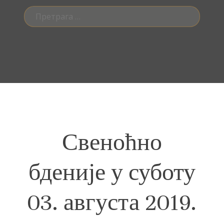
Претрага
за:
Свеноћно
бденије у суботу
03. августа 2019.