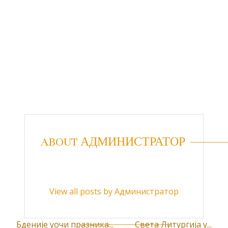
ABOUT АДМИНИСТРАТОР
View all posts by Администратор
Бденије уочи празника...
Света Литургија у...
К