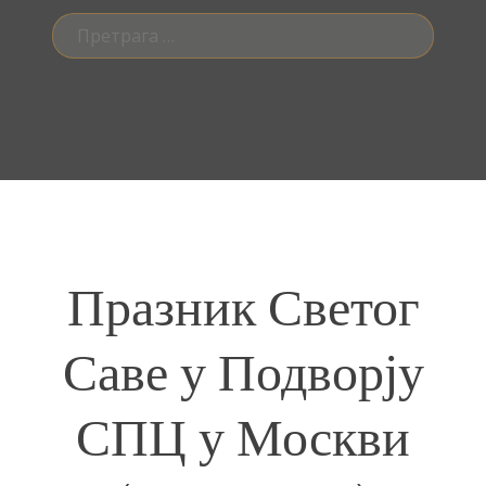
Претрага
за:
Празник Светог
Саве у Подворју
СПЦ у Москви