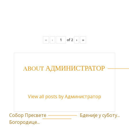
«
‹
of
2
›
»
ABOUT АДМИНИСТРАТОР
View all posts by Администратор
Собор Пресвете
Бденије у суботу...
К
Богородице...
р