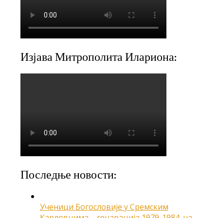
Изјава Митрополита Илариона:
Последње новости:
Ученици Богословије у Сремским
Карловцима – генарација 1979-1984. на