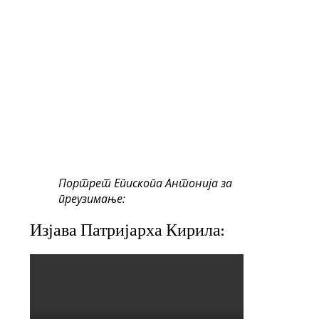
Портрет Епископа Антонија за
преузимање:
Изјава Патријарха Кирила: