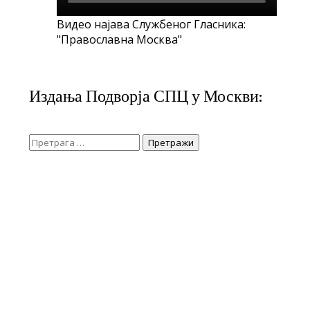
Видео најава Службеног Гласника:
"Православна Москва"
Издања Подворја СПЦ у Москви:
Претрага
за: