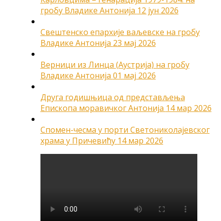
гробу Владике Антонија
12 јун 2026
Свештенско епархије ваљевске на гробу
Владике Антонија
23 мај 2026
Верници из Линца (Аустрија) на гробу
Владике Антонија
01 мај 2026
Друга годишњица од представљења
Епископа моравичког Антонија
14 мар 2026
Спомен-чесма у порти Светониколајевског
храма у Причевићу
14 мар 2026