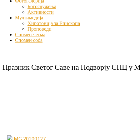
Фотогалерија
Богослужења
Активности
Мултимедија
Хиротонија за Епископа
Проповеди
Спомен-чесма
Спомен-соба
Празник Светог Саве на Подворју СПЦ у Мо