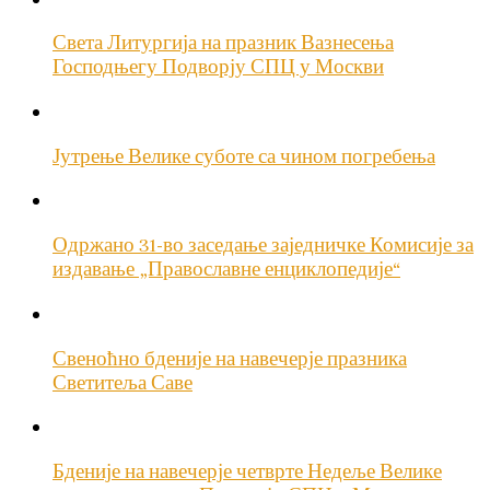
Света Литургија на празник Вазнесења
Господњегу Подворју СПЦ у Москви
Јутрење Велике суботе са чином погребења
Одржано 31-во заседање заједничке Комисије за
издавање „Православне енциклопедије“
Свеноћно бденије на навечерје празника
Светитеља Саве
Бденије на навечерје четврте Недеље Велике