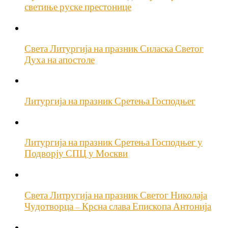
светиње руске престонице
Света Литургија на празник Силаска Светог
Духа на апостоле
Литургија на празник Сретења Господњег
Литургија на празник Сретења Господњег у
Подворју СПЦ у Москви
Света Литругија на празник Светог Николаја
Чудотворца – Крсна слава Епископа Антонија