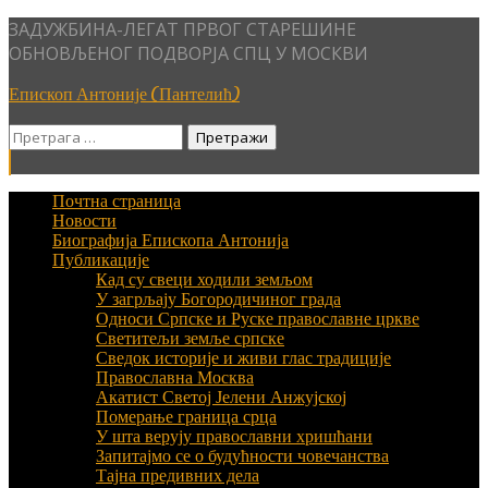
Skip
ЗАДУЖБИНА-ЛЕГАТ ПРВОГ СТАРЕШИНЕ
to
ОБНОВЉЕНОГ ПОДВОРЈА СПЦ У МОСКВИ
content
Епископ Антоније (Пантелић)
Претрага
за:
Почтна страница
Новости
Биографија Епископа Антонија
Публикације
Кад су свеци ходили земљом
У загрљају Богородичиног града
Односи Српске и Руске православне цркве
Светитељи земље српске
Сведок историје и живи глас традиције
Православна Москва
Акатист Светој Јелени Анжујској
Померање граница срца
У шта верују православни хришћани
Запитајмо се о будућности човечанства
Тајна предивних дела