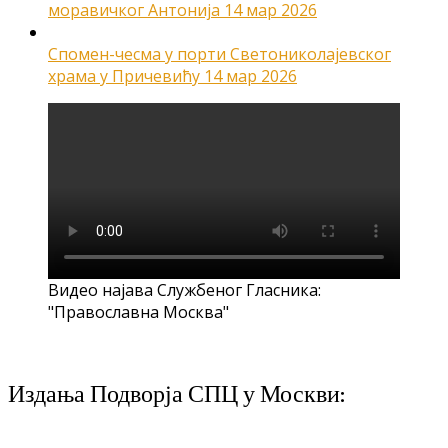
моравичког Антонија
14 мар 2026
Спомен-чесма у порти Светониколајевског
храма у Причевићу
14 мар 2026
Видео најава Службеног Гласника:
"Православна Москва"
Издања Подворја СПЦ у Москви: