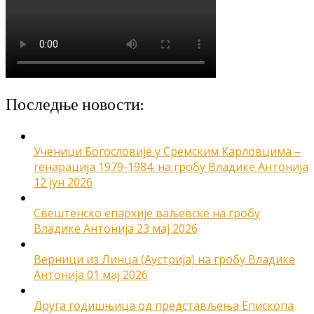
Последње новости:
Ученици Богословије у Сремским Карловцима –
генарација 1979-1984. на гробу Владике Антонија
12 јун 2026
Свештенско епархије ваљевске на гробу
Владике Антонија
23 мај 2026
Верници из Линца (Аустрија) на гробу Владике
Антонија
01 мај 2026
Друга годишњица од представљења Епископа