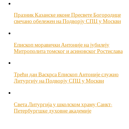
Празник Казанске иконе Пресвете Богородице
свечано обележен на Подворју СПЦ у Москви
Епископ моравички Антоније на јубилеју
Митрополита томског и асиновског Ростислава
Трећи дан Васкрса Епископ Антоније служио
Литургију на Подворју СПЦ у Москви
Света Литургија у школском храму Санкт-
Петербургшке духовне академије