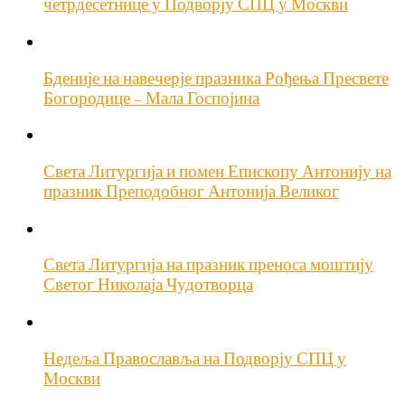
четрдесетнице у Подворју СПЦ у Москви
Бденије на навечерје празника Рођења Пресвете
Богородице – Мала Госпојина
Света Литургија и помен Епископу Антонију на
празник Преподобног Антонија Великог
Света Литургија на празник преноса моштију
Светог Николаја Чудотворца
Недеља Православља на Подворју СПЦ у
Москви