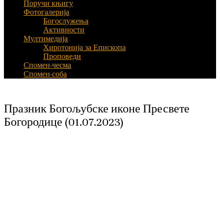
Поручи књигу
Фотогалерија
Богослужења
Активности
Мултимедија
Хиротонија за Епископа
Проповеди
Спомен-чесма
Спомен-соба
Празник Богољубске иконе Пресвете
Богородице (01.07.2023)