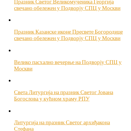
Празник Светог Великомученика Георгија
свечано обележен у Подворју СПЦ у Москви
Празник Казанске иконе Пресвете Богородице
свечано обележен у Подворју СПЦ у Москви
Велико пасхално вечерње на Подворју СПЦ у
Москви
Света Литургија на празник Светог Јована
Богослова у кућном храму РПУ
Литургија на празник Светог архиђакона
Стефана