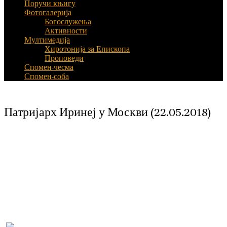
Поручи књигу
Фотогалерија
Богослужења
Активности
Мултимедија
Хиротонија за Епископа
Проповеди
Спомен-чесма
Спомен-соба
Патријарх Иринеј у Москви (22.05.2018)