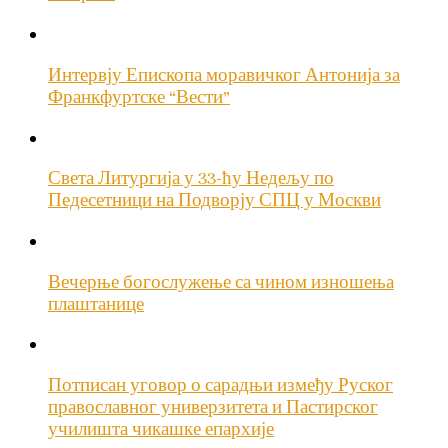
Интервју Епископа моравичког Антонија за
Франкфуртске “Вести”
Света Литургија у 33-ћу Недељу по
Педесетници на Подворју СПЦ у Москви
Вечерње богослужење са чином изношења
плаштанице
Потписан уговор о сарадњи између Руског
православног универзитета и Пастирског
училишта чикашке епархије