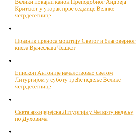
Велики покајни канон Преподобног Андреја
Критског у уторак прве седмице Велике
четрдесетнице
Празник преноса моштију Светог и благоверног
кнеза Вјачеслава Чешког
Епископ Антоније началствовао светом
Литургијом у суботу треће недеље Велике
четрдесетнице
Света архијерејска Литургија у Четврту недељу
по Духовима