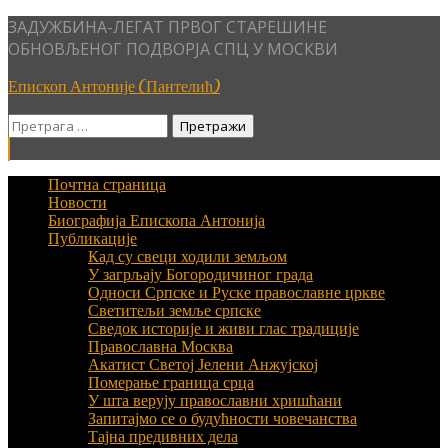
Skip
ЗАДУЖБИНА-ЛЕГАТ ПРВОГ СТАРЕШИНЕ
to
ОБНОВЉЕНОГ ПОДВОРЈА СПЦ У МОСКВИ
content
Епископ Антоније (Пантелић)
Претрага
за:
Почтна страница
Новости
Биографија Епископа Антонија
Публикације
Кад су свеци ходили земљом
У загрљају Богородичиног града
Односи Српске и Руске православне цркве
Светитељи земље српске
Сведок историје и живи глас традиције
Православна Москва
Акатист Светој Јелени Анжујској
Померање граница срца
У шта верују православни хришћани
Запитајмо се о будућности човечанства
Тајна предивних дела