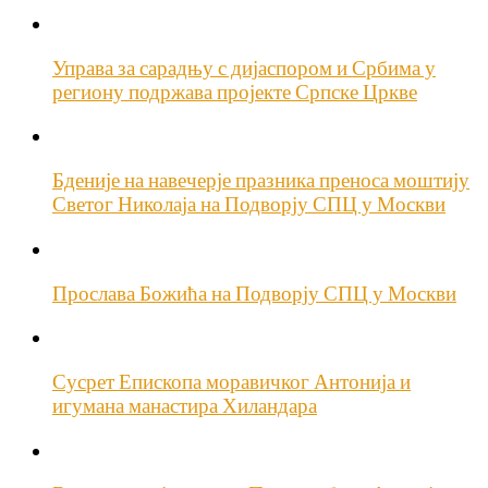
Управа за сарадњу с дијаспором и Србима у
региону подржава пројекте Српске Цркве
Бденије на навечерје празника преноса моштију
Светог Николаја на Подворју СПЦ у Москви
Прослава Божића на Подворју СПЦ у Москви
Сусрет Епископа моравичког Антонија и
игумана манастира Хиландара