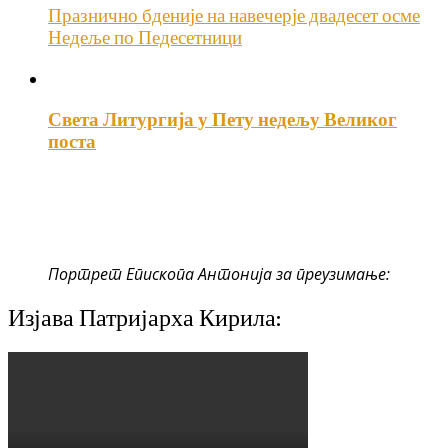
Празнично бденије на навечерје двадесет осме
Недеље по Педесетници
Света Литургија у Пету недељу Великог
поста
Портрет Епископа Антонија за преузимање:
Изјава Патријарха Кирила: