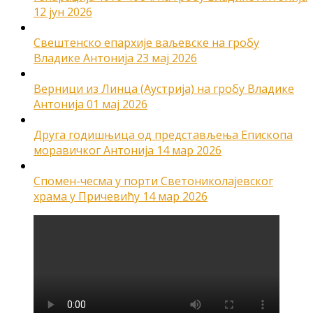
12 јун 2026
Свештенско епархије ваљевске на гробу
Владике Антонија
23 мај 2026
Верници из Линца (Аустрија) на гробу Владике
Антонија
01 мај 2026
Друга годишњица од представљења Епископа
моравичког Антонија
14 мар 2026
Спомен-чесма у порти Светониколајевског
храма у Причевићу
14 мар 2026