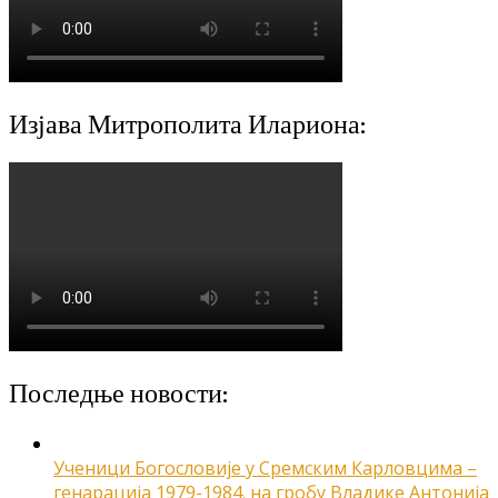
Изјава Митрополита Илариона:
Последње новости:
Ученици Богословије у Сремским Карловцима –
генарација 1979-1984. на гробу Владике Антонија