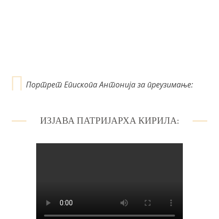
а
н
к
а
Портрет Епископа Антонија за преузимање:
ИЗЈАВА ПАТРИЈАРХА КИРИЛА: