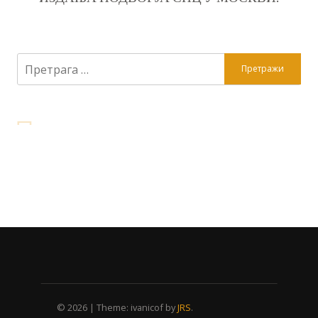
Претрага
за:
© 2026
|
Theme: ivanicof by
JRS
.