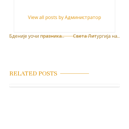
View all posts by Администратор
Бденије уочи празника...
Света Литургија на...
К
р
е
т
RELATED POSTS
а
њ
е
ч
л