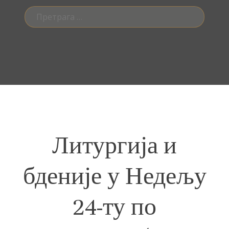
Претрага
за:
Литургија и
бденије у Недељу
24-ту по