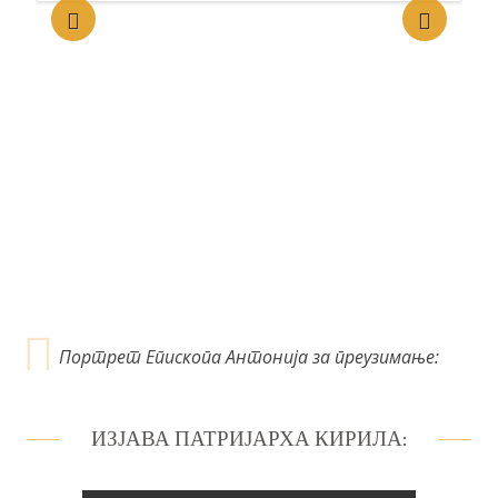
е
ч
л
а
н
к
а
Портрет Епископа Антонија за преузимање:
ИЗЈАВА ПАТРИЈАРХА КИРИЛА: