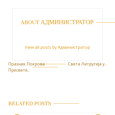
ABOUT АДМИНИСТРАТОР
View all posts by Администратор
Празник Покрова
Света Литругија у...
К
Пресвете...
р
е
т
а
RELATED POSTS
њ