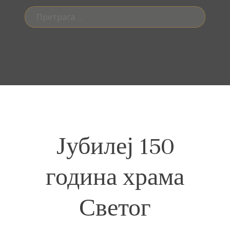
Претрага
за:
Јубилеј 150
година храма
Светог