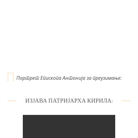
ч
л
а
н
к
а
Портрет Епископа Антонија за преузимање:
ИЗЈАВА ПАТРИЈАРХА КИРИЛА: