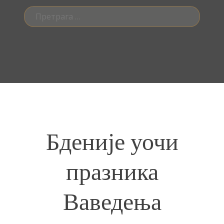
Претрага
за:
Бденије уочи
празника
Ваведења