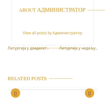
ABOUT АДМИНИСТРАТОР
View all posts by Администратор
Литургија у двадесет...
Литургија у недељу...
К
р
е
т
RELATED POSTS
а
њ
е